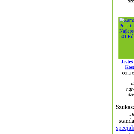
dzi
Jesteś
Kos
cena 
d
najw
dzi
Szukas
J
standa
specjal