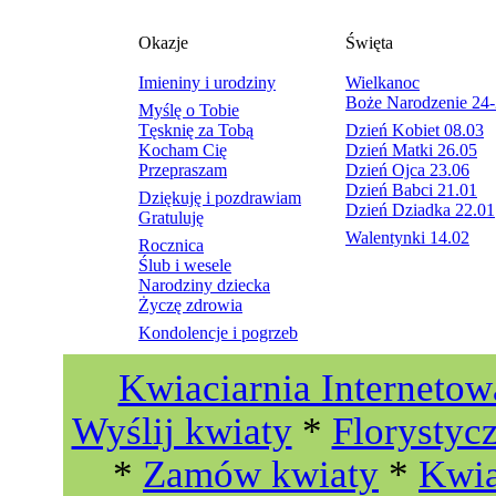
Okazje
Święta
Imieniny i urodziny
Wielkanoc
Boże Narodzenie 24-
Myślę o Tobie
Tęsknię za Tobą
Dzień Kobiet 08.03
Kocham Cię
Dzień Matki 26.05
Przepraszam
Dzień Ojca 23.06
Dzień Babci 21.01
Dziękuję i pozdrawiam
Dzień Dziadka 22.01
Gratuluję
Walentynki 14.02
Rocznica
Ślub i wesele
Narodziny dziecka
Życzę zdrowia
Kondolencje i pogrzeb
Kwiaciarnia Internetow
Wyślij kwiaty
*
Florystyc
*
Zamów kwiaty
*
Kwia