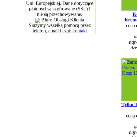
Unii Europejskiej. Dane dotyczące
płatności są szyfrowane (SSL) i
K
nie są przechowywane.
Krem
Biuro Obsługi Klienta
Służymy wszelką pomocą przez
cena
telefon, email i czat:
kontakt
d
najw
dzi
Tylko T
cena
d
najw