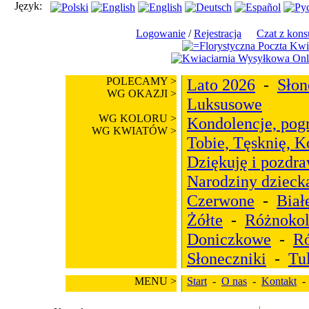
Język:
Logowanie
/
Rejestracja
Czat z kons
POLECAMY >
Lato 2026
-
Słon
WG OKAZJI >
Luksusowe
WG KOLORU >
Kondolencje, pog
WG KWIATÓW >
Tobie, Tęsknię, 
Dziękuję i pozdr
Narodziny dzieck
Czerwone
-
Biał
Żółte
-
Różnoko
Doniczkowe
-
R
Słoneczniki
-
Tu
MENU >
Start
-
O nas
-
Kontakt