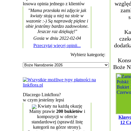
względ
losowa opinia jednego z klientów
zamk
"Mama przesłała mi zdjęcie jak
kwiaty stoją u niej na stole w
s
wazonie :-) Są naprawdę piękne i
obie jesteśmy bardzo zadowolone.
Ka
Jeszcze raz dziękuję!"
czek
Gosia w dniu 2022-02-04
dodatk
Przeczytaj więcej opinii...
Wybierz kategorię:
Kons
Boże N
Dlaczego Linkflora?
w czym jesteśmy lepsi
Kwiaty na każdą okazję
Mamy prawie
200 bukietów
i
kompozycji w ofercie
Klasy
standardowej (sprawdź listę
12 C
kategorii na górze strony).