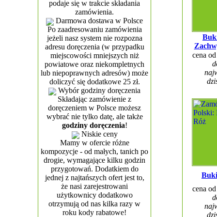
podaje się w trakcie składania
zamówienia.
Darmowa dostawa w Polsce
Po zaadresowaniu zamówienia
Buki
jeżeli nasz system nie rozpozna
Zachwy
adresu doręczenia (w przypadku
cena o
miejscowości mniejszych niż
d
powiatowe oraz niekompletnych
najw
lub niepoprawnych adresów) może
dzi
doliczyć się dodatkowe 25 zł.
Wybór godziny doręczenia
Składając zamówienie z
doręczeniem w Polsce możesz
wybrać nie tylko datę, ale także
godziny doręczenia
!
Niskie ceny
Mamy w ofercie różne
kompozycje - od małych, tanich po
drogie, wymagające kilku godzin
przygotowań. Dodatkiem do
Buki
jednej z najtańszych ofert jest to,
że nasi zarejestrowani
cena o
użytkownicy dodatkowo
d
otrzymują od nas kilka razy w
najw
roku kody rabatowe!
dzi