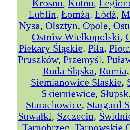
Krosno
,
Kutno
,
Legio
Lublin
,
Łomża
,
Łódź
,
M
Nysa
,
Olsztyn
,
Opole
,
Ost
Ostrów Wielkopolski
,
Piekary Śląskie
,
Piła
,
Piot
Pruszków
,
Przemyśl
,
Puła
Ruda Śląska
,
Rumia
Siemianowice Ślaskie
,
Skierniewice
,
Słupsk
Starachowice
,
Stargard S
Suwałki
,
Szczecin
,
Świdni
Tarnobrzeg
,
Tarnowskie 