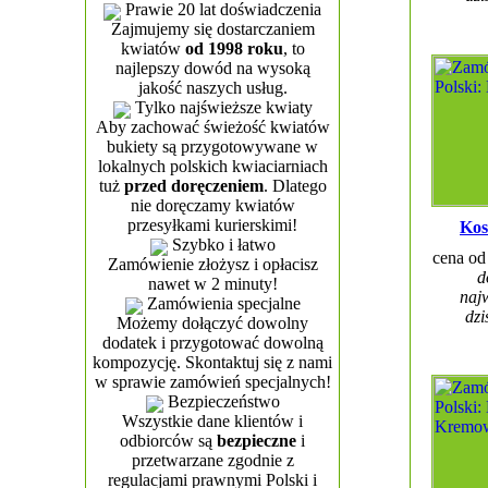
Prawie 20 lat doświadczenia
Zajmujemy się dostarczaniem
kwiatów
od 1998 roku
, to
najlepszy dowód na wysoką
jakość naszych usług.
Tylko najświeższe kwiaty
Aby zachować świeżość kwiatów
bukiety są przygotowywane w
lokalnych polskich kwiaciarniach
tuż
przed doręczeniem
. Dlatego
nie doręczamy kwiatów
przesyłkami kurierskimi!
Kos
Szybko i łatwo
cena o
Zamówienie złożysz i opłacisz
d
nawet w 2 minuty!
najw
Zamówienia specjalne
dzi
Możemy dołączyć dowolny
dodatek i przygotować dowolną
kompozycję. Skontaktuj się z nami
w sprawie zamówień specjalnych!
Bezpieczeństwo
Wszystkie dane klientów i
odbiorców są
bezpieczne
i
przetwarzane zgodnie z
regulacjami prawnymi Polski i