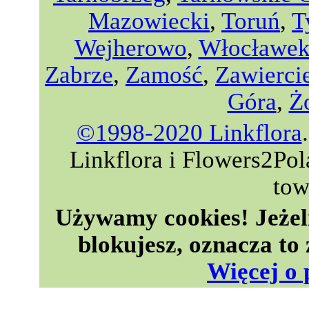
Mazowiecki
,
Toruń
,
T
Wejherowo
,
Włocławe
Zabrze
,
Zamość
,
Zawierci
Góra
,
Ż
©1998-2020 Linkflora
Linkflora i Flowers2Po
tow
Używamy cookies! Jeżeli 
blokujesz, oznacza to
Więcej o 