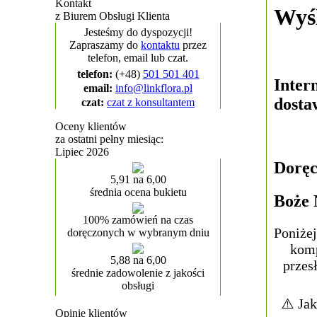
Kontakt
Wyśl
z Biurem Obsługi Klienta
Jesteśmy do dyspozycji!
Zapraszamy do
kontaktu
przez
telefon, email lub czat.
telefon:
(+48)
501 501 401
Inter
email:
info@linkflora.pl
dosta
czat:
czat z konsultantem
Oceny klientów
za ostatni pełny miesiąc:
Lipiec 2026
Doręc
5,91 na 6,00
średnia ocena bukietu
Boże 
100% zamówień na czas
Poniżej
doręczonych w wybranym dniu
komp
5,88 na 6,00
przes
średnie zadowolenie z jakości
obsługi
⚠️ Jak
Opinie klientów