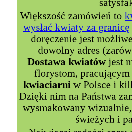
satysfa
Większość zamówień to
k
wysłać kwiaty za granicę
doręczenie jest możliw
dowolny adres (zarów
Dostawa kwiatów
jest 
florystom, pracującym 
kwiaciarni
w Polsce i kil
Dzięki nim na Państwa za
wysmakowany wizualnie, 
świeżych i p