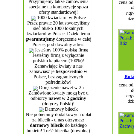
Przyjmujemy także zamówienia
cena o
specjalne na kompozycje spoza
d
oferty standardowej!
najw
1000 kwiaciarni w Polsce
dzi
Przez prawie 20 lat stworzyliśmy
sieć blisko 1000 lokalnych
kwiaciarni w Polsce. Dzięki temu
gwarantujemy
doręczenie w całej
Polsce, pod dowolny adres!
Jesteśmy 100% polską firmą
Jesteśmy firmą z wyłącznie
polskim kapitałem (100%)!
Zamawiając kwiaty u nas
zamawiasz je
bezpośrednio
w
Buki
Polsce, bez zagranicznych
pośredników!
cena o
Doręczenie nawet w 2h
d
Zamówione kwiaty mogą być u
najw
odbiorcy
nawet w 2 godziny
dzi
(dotyczy Polski)!
Darmowy bilecik
Nie pobieramy dodatkowych opłat
za bilecik - u nas otrzymasz
darmowy bilecik
do każdego
bukietu! Treść bilecika (dowolną)