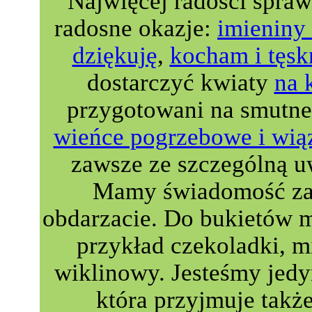
Najwięcej radości spra
radosne okazje:
imieniny 
dziękuję
,
kocham i tęsk
dostarczyć kwiaty
na 
przygotowani na smutne
wieńce pogrzebowe i wią
zawsze ze szczególną u
Mamy świadomość zau
obdarzacie. Do bukietów 
przykład czekoladki, m
wiklinowy. Jesteśmy jedyn
która przyjmuje takż