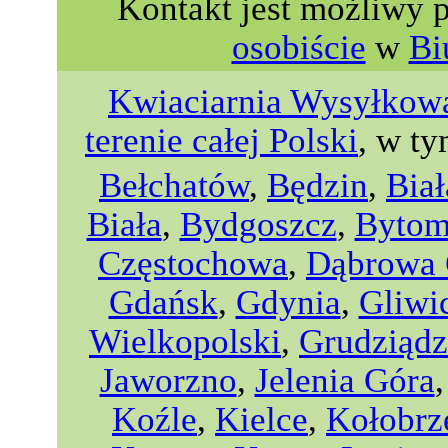
Kontakt jest możliwy 
osobiście
w
Bi
Kwiaciarnia Wysyłkowa
terenie całej Polski
, w ty
Bełchatów
,
Będzin
,
Biał
Biała
,
Bydgoszcz
,
Byto
Częstochowa
,
Dąbrowa 
Gdańsk
,
Gdynia
,
Gliwi
Wielkopolski
,
Grudziądz
Jaworzno
,
Jelenia Góra
Koźle
,
Kielce
,
Kołobrz