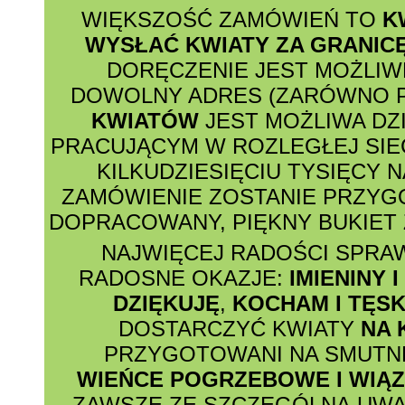
WIĘKSZOŚĆ ZAMÓWIEŃ TO
K
WYSŁAĆ KWIATY ZA GRANIC
DORĘCZENIE JEST MOŻLI
DOWOLNY ADRES (ZARÓWNO P
KWIATÓW
JEST MOŻLIWA DZ
PRACUJĄCYM W ROZLEGŁEJ SIE
KILKUDZIESIĘCIU TYSIĘCY N
ZAMÓWIENIE ZOSTANIE PRZY
DOPRACOWANY, PIĘKNY BUKIET 
NAJWIĘCEJ RADOŚCI SPRA
RADOSNE OKAZJE:
IMIENINY 
DZIĘKUJĘ
,
KOCHAM I TĘSK
DOSTARCZYĆ KWIATY
NA 
PRZYGOTOWANI NA SMUTNE
WIEŃCE POGRZEBOWE I WIĄ
ZAWSZE ZE SZCZEGÓLNĄ UWA