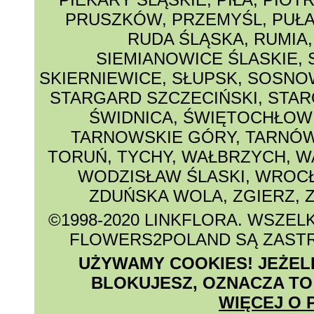
PRUSZKÓW
,
PRZEMYŚL
,
PUŁ
RUDA ŚLĄSKA
,
RUMIA
SIEMIANOWICE ŚLASKIE
,
SKIERNIEWICE
,
SŁUPSK
,
SOSNO
STARGARD SZCZECIŃSKI
,
STAR
ŚWIDNICA
,
ŚWIĘTOCHŁOW
TARNOWSKIE GÓRY
,
TARNÓ
TORUŃ
,
TYCHY
,
WAŁBRZYCH
,
W
WODZISŁAW ŚLASKI
,
WROC
ZDUŃSKA WOLA
,
ZGIERZ
,
©1998-2020 LINKFLORA
. WSZEL
FLOWERS2POLAND SĄ ZAST
UŻYWAMY COOKIES! JEŻELI 
BLOKUJESZ, OZNACZA TO
WIĘCEJ O 