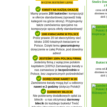
Stwórz Dow
W CZYM JESTEŚMY LEPSI
z 
KWIATY NA KAŻDĄ OKAZJĘ
cena od
2
dostawa na
Mamy prawie
200 bukietów
i kompozycji
dziś 
w ofercie standardowej (sprawdź listę
kategorii na górze strony). Przyjmujemy
także zamówienia specjalne na
kompozycje spoza oferty standardowej!
1000 KWIACIARNI W POLSCE
Przez prawie 20 lat stworzyliśmy sieć
blisko 1000 lokalnych kwiaciarni w
Polsce. Dzięki temu
gwarantujemy
doręczenie w całej Polsce, pod dowolny
adres!
JESTEŚMY 100% POLSKĄ FIRMĄ
Jesteśmy firmą z wyłącznie polskim
Bukiet I
kapitałem (100%)! Zamawiając kwiaty u
cena od
2
nas zamawiasz je
bezpośrednio
w
dostawa na
Polsce, bez zagranicznych pośredników!
dziś 
DORĘCZENIE NAWET W 2H
Zamówione kwiaty mogą być u odbiorcy
nawet w 2 godziny
(dotyczy Polski)!
DARMOWY BILECIK
Nie pobieramy dodatkowych opłat za
bilecik - u nas otrzymasz
darmowy
bilecik
do każdego bukietu! Treść