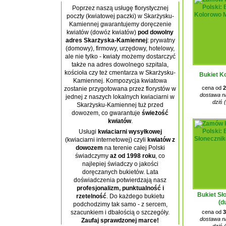
Poprzez naszą usługę florystycznej
poczty (kwiatowej paczki) w Skarżysku-
Kamiennej gwarantujemy doręczenie
kwiatów (dowóz kwiatów)
pod dowolny
adres Skarżyska-Kamiennej
: prywatny
(domowy), firmowy, urzędowy, hotelowy,
ale nie tylko - kwiaty możemy dostarczyć
także na adres dowolnego szpitala,
kościoła czy też cmentarza w Skarżysku-
Bukiet K
Kamiennej. Kompozycja kwiatowa
cena od
2
zostanie przygotowana przez florystów w
dostawa na
jednej z naszych lokalnych kwiaciarni w
dziś 
Skarżysku-Kamiennej tuż przed
dowozem, co gwarantuje
świeżość
kwiatów
.
Usługi
kwiaciarni wysyłkowej
(kwiaciarni internetowej) czyli
kwiatów z
dowozem
na terenie całej Polski
świadczymy
aż od 1998 roku
, co
najlepiej świadczy o jakości
doręczanych bukietów. Lata
doświadczenia potwierdzają nasz
profesjonalizm, punktualność i
Bukiet Sł
rzetelność
. Do każdego bukietu
(d
podchodzimy tak samo - z sercem,
cena od
3
szacunkiem i dbałością o szczegóły.
dostawa na
Zaufaj sprawdzonej marce!