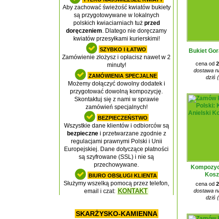
Aby zachować świeżość kwiatów bukiety
są przygotowywane w lokalnych
polskich kwiaciarniach tuż
przed
doręczeniem
. Dlatego nie doręczamy
kwiatów przesyłkami kurierskimi!
SZYBKO I ŁATWO
Bukiet Gor
Zamówienie złożysz i opłacisz nawet w 2
cena od
2
minuty!
dostawa na
ZAMÓWIENIA SPECJALNE
dziś 
Możemy dołączyć dowolny dodatek i
przygotować dowolną kompozycję.
Skontaktuj się z nami w sprawie
zamówień specjalnych!
BEZPIECZEŃSTWO
Wszystkie dane klientów i odbiorców są
bezpieczne
i przetwarzane zgodnie z
regulacjami prawnymi Polski i Unii
Europejskiej. Dane dotyczące płatności
są szyfrowane (SSL) i nie są
przechowywane.
Kompozycj
Kosz
BIURO OBSŁUGI KLIENTA
Służymy wszelką pomocą przez telefon,
cena od
2
KONTAKT
dostawa na
email i czat:
dziś 
SKARŻYSKO-KAMIENNA