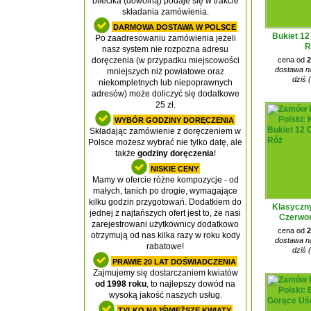
bilecika (dowolną) podaje się w trakcie
składania zamówienia.
DARMOWA DOSTAWA W POLSCE
Bukiet 1
Po zaadresowaniu zamówienia jeżeli
R
nasz system nie rozpozna adresu
cena od
2
doręczenia (w przypadku miejscowości
dostawa na
mniejszych niż powiatowe oraz
dziś 
niekompletnych lub niepoprawnych
adresów) może doliczyć się dodatkowe
25 zł.
WYBÓR GODZINY DORĘCZENIA
Składając zamówienie z doręczeniem w
Polsce możesz wybrać nie tylko datę, ale
także
godziny doręczenia
!
NISKIE CENY
Mamy w ofercie różne kompozycje - od
małych, tanich po drogie, wymagające
kilku godzin przygotowań. Dodatkiem do
Klasyczny
jednej z najtańszych ofert jest to, że nasi
Czerwo
zarejestrowani użytkownicy dodatkowo
cena od
2
otrzymują od nas kilka razy w roku kody
dostawa na
rabatowe!
dziś 
PRAWIE 20 LAT DOŚWIADCZENIA
Zajmujemy się dostarczaniem kwiatów
od 1998 roku
, to najlepszy dowód na
wysoką jakość naszych usług.
TYLKO NAJŚWIEŻSZE KWIATY