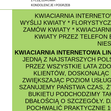
ŻYCZĘ ZDROWIA
KONDOLENCJE I POGRZEB
KWIACIARNIA INTERNET
WYŚLIJ KWIATY
*
FLORYSTYCZ
ZAMÓW KWIATY
*
KWIACIARNI
KWIATY PRZEZ TELEFON
NIE
KWIACIARNIA INTERNETOWA LI
JEDNĄ Z NAJSTARSZYCH POL
PRZEZ WSZYSTKIE LATA ZD
KLIENTÓW, DOSKONALĄC 
ZWIĘKSZAJĄC POZIOM USŁUG
SZANUJEMY PAŃSTWA CZAS, Ż
BUKIETU PODCHODZIMY TAK
DBAŁOŚCIĄ O SZCZEGÓŁY. D
POCHWALIĆ PRAKTYCZNIE 1