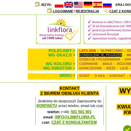
JĘZYK:
KRAJ DO
LOGOWANIE
/
REJESTRACJA
CZAT Z KONS
POLECAMY >
LATO 2026
-
SŁONECZNIKI
-
D
WG OKAZJI >
KONDOLENCJE, POGRZEB
-
IM
DZIĘKUJĘ I POZDRAWIAM
-
GR
WG KOLORU >
CZERWONE
-
BIAŁE
-
RÓŻOW
WG KWIATÓW >
DONICZKOWE
-
RÓŻE
-
LILIE
MENU >
START
-
O NAS
-
KONTAKT
-
KONTAKT
WY
Z BIUREM OBSŁUGI KLIENTA
Jesteśmy do dyspozycji! Zapraszamy do
KONTAKTU
przez telefon, email lub czat.
KWIA
KW
501 501 401
telefon:
(+48)
INFO@LINKFLORA.PL
email:
CZAT Z KONSULTANTEM
czat: