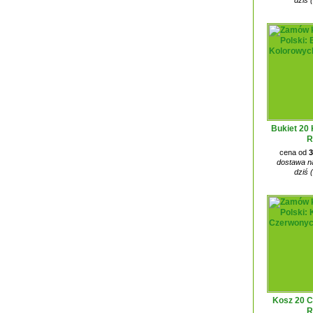
dziś 
Bukiet 20
R
cena od
3
dostawa na
dziś 
Kosz 20 
R