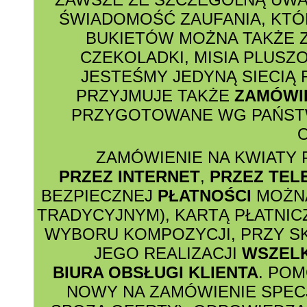
ŚWIADOMOŚĆ ZAUFANIA, KTÓ
BUKIETÓW MOŻNA TAKŻE 
CZEKOLADKI, MISIA PLUSZ
JESTEŚMY JEDYNĄ SIECIĄ
PRZYJMUJE TAKŻE
ZAMÓWI
PRZYGOTOWANE WG PAŃSTW
O
ZAMÓWIENIE NA KWIATY 
PRZEZ INTERNET
,
PRZEZ TEL
BEZPIECZNEJ
PŁATNOŚCI
MOŻNA
TRADYCYJNYM), KARTĄ PŁATNIC
WYBORU KOMPOZYCJI, PRZY S
JEGO REALIZACJI
WSZEL
BIURA OBSŁUGI KLIENTA
. PO
NOWY NA ZAMÓWIENIE SPECJ