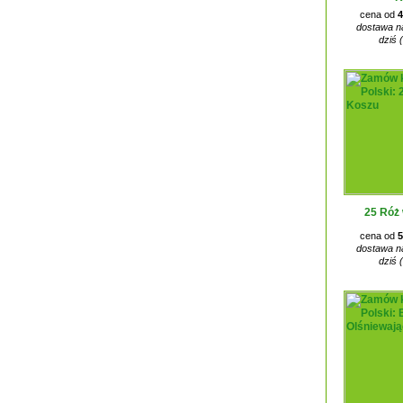
cena od
4
dostawa na
dziś 
25 Róż
cena od
5
dostawa na
dziś 