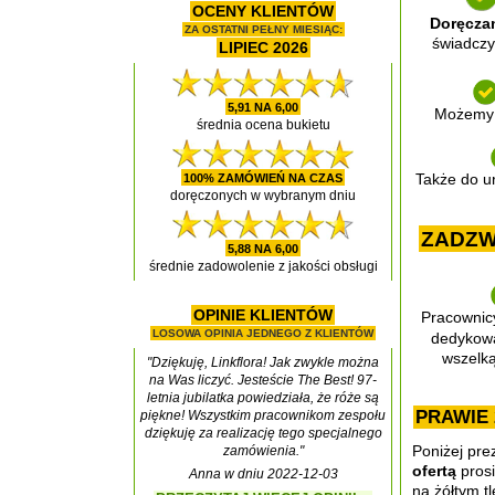
OCENY KLIENTÓW
Doręcza
ZA OSTATNI PEŁNY MIESIĄC:
świadczy
LIPIEC 2026
5,91 NA 6,00
Możemy 
średnia ocena bukietu
100% ZAMÓWIEŃ NA CZAS
Także do ur
doręczonych w wybranym dniu
ZADZW
5,88 NA 6,00
średnie zadowolenie z jakości obsługi
OPINIE KLIENTÓW
Pracownicy
LOSOWA OPINIA JEDNEGO Z KLIENTÓW
dedykow
wszelką
"Dziękuję, Linkflora! Jak zwykle można
na Was liczyć. Jesteście The Best! 97-
letnia jubilatka powiedziała, że róże są
PRAWIE
piękne! Wszystkim pracownikom zespołu
dziękuję za realizację tego specjalnego
Poniżej pre
zamówienia."
ofertą
prosi
Anna w dniu 2022-12-03
na żółtym tl