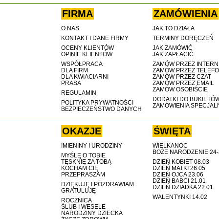
FIRMA
ZAMÓWIENIA
O NAS
JAK TO DZIAŁA
KONTAKT I DANE FIRMY
TERMINY DORĘCZEŃ
OCENY KLIENTÓW
JAK ZAMÓWIĆ
OPINIE KLIENTÓW
JAK ZAPŁACIĆ
WSPÓŁPRACA
ZAMÓW PRZEZ INTERN
DLA FIRM
ZAMÓW PRZEZ TELEF
DLA KWIACIARNI
ZAMÓW PRZEZ CZAT
PRASA
ZAMÓW PRZEZ EMAIL
ZAMÓW OSOBIŚCIE
REGULAMIN
DODATKI DO BUKIETÓ
POLITYKA PRYWATNOŚCI
ZAMÓWIENIA SPECJAL
BEZPIECZEŃSTWO DANYCH
OKAZJE
ŚWIĘTA
IMIENINY I URODZINY
WIELKANOC
BOŻE NARODZENIE 24-
MYŚLĘ O TOBIE
TĘSKNIĘ ZA TOBĄ
DZIEŃ KOBIET 08.03
KOCHAM CIĘ
DZIEŃ MATKI 26.05
PRZEPRASZAM
DZIEŃ OJCA 23.06
DZIEŃ BABCI 21.01
DZIĘKUJĘ I POZDRAWIAM
DZIEŃ DZIADKA 22.01
GRATULUJĘ
WALENTYNKI 14.02
ROCZNICA
ŚLUB I WESELE
NARODZINY DZIECKA