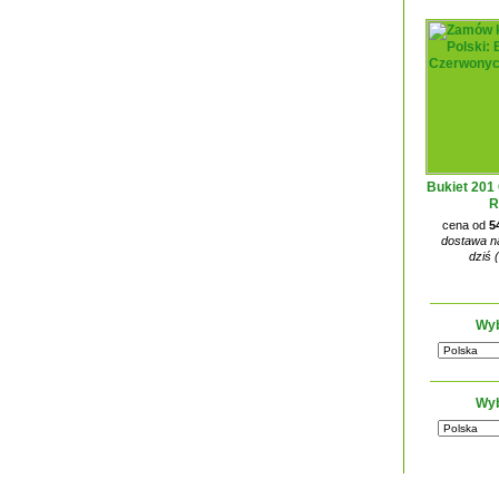
Bukiet 201
R
cena od
5
dostawa na
dziś 
Wyb
Wyb