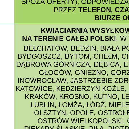
SPOZA OFERTY), ODPOWIEDZĄ 
PRZEZ
TELEFON
,
CZA
BIURZE O
KWIACIARNIA WYSYŁKO
NA TERENIE CAŁEJ POLSKI
, W
BEŁCHATÓW
,
BĘDZIN
,
BIAŁA 
BYDGOSZCZ
,
BYTOM
,
CHEŁM
,
C
DĄBROWA GÓRNICZA
,
DĘBICA
,
E
GŁOGÓW
,
GNIEZNO
,
GORZ
INOWROCŁAW
,
JASTRZĘBIE ZDR
KATOWICE
,
KĘDZIERZYN KOŹLE
,
KRAKÓW
,
KROSNO
,
KUTNO
,
L
LUBLIN
,
ŁOMŻA
,
ŁÓDŹ
,
MIEL
OLSZTYN
,
OPOLE
,
OSTROŁ
OSTRÓW WIELKOPOLSKI
,
PIEKARY ŚLĄSKIE
,
PIŁA
,
PIOT