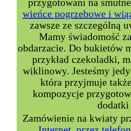
przygotowani na smutne
wieńce pogrzebowe i wią
zawsze ze szczególną u
Mamy świadomość zau
obdarzacie. Do bukietów 
przykład czekoladki, m
wiklinowy. Jesteśmy jedyn
która przyjmuje takż
kompozycje przygotowa
dodatki 
Zamówienie na kwiaty pr
Internet
,
przez telefon