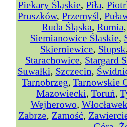
Piekary Śląskie
,
Piła
,
Piot
Pruszków
,
Przemyśl
,
Puła
Ruda Śląska
,
Rumia
Siemianowice Ślaskie
,
Skierniewice
,
Słupsk
Starachowice
,
Stargard S
Suwałki
,
Szczecin
,
Świdni
Tarnobrzeg
,
Tarnowskie 
Mazowiecki
,
Toruń
,
T
Wejherowo
,
Włocławe
Zabrze
,
Zamość
,
Zawierci
Góra
,
Ż