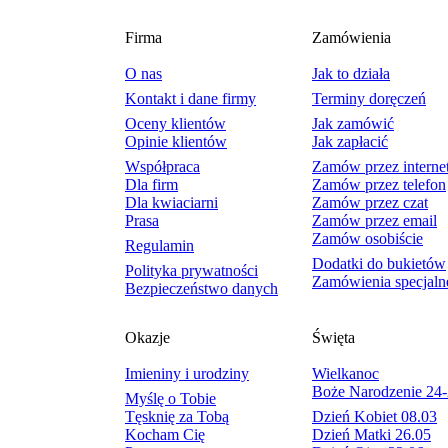
Firma
Zamówienia
O nas
Jak to działa
Kontakt i dane firmy
Terminy doręczeń
Oceny klientów
Jak zamówić
Opinie klientów
Jak zapłacić
Współpraca
Zamów przez interne
Dla firm
Zamów przez telefon
Dla kwiaciarni
Zamów przez czat
Prasa
Zamów przez email
Zamów osobiście
Regulamin
Dodatki do bukietów
Polityka prywatności
Zamówienia specjaln
Bezpieczeństwo danych
Okazje
Święta
Imieniny i urodziny
Wielkanoc
Boże Narodzenie 24-
Myślę o Tobie
Tęsknię za Tobą
Dzień Kobiet 08.03
Kocham Cię
Dzień Matki 26.05