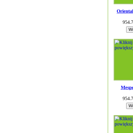
Orienta
954.
Mespe
954.