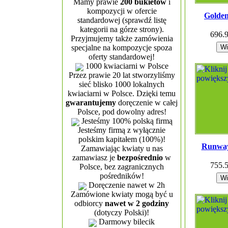
Mamy prawie
200 bukietów
i
kompozycji w ofercie
Golde
standardowej (sprawdź listę
kategorii na górze strony).
696.
Przyjmujemy także zamówienia
specjalne na kompozycje spoza
oferty standardowej!
1000 kwiaciarni w Polsce
Przez prawie 20 lat stworzyliśmy
sieć blisko 1000 lokalnych
kwiaciarni w Polsce. Dzięki temu
gwarantujemy
doręczenie w całej
Polsce, pod dowolny adres!
Jesteśmy 100% polską firmą
Jesteśmy firmą z wyłącznie
polskim kapitałem (100%)!
Runway
Zamawiając kwiaty u nas
zamawiasz je
bezpośrednio
w
755.
Polsce, bez zagranicznych
pośredników!
Doręczenie nawet w 2h
Zamówione kwiaty mogą być u
odbiorcy
nawet w 2 godziny
(dotyczy Polski)!
Darmowy bilecik