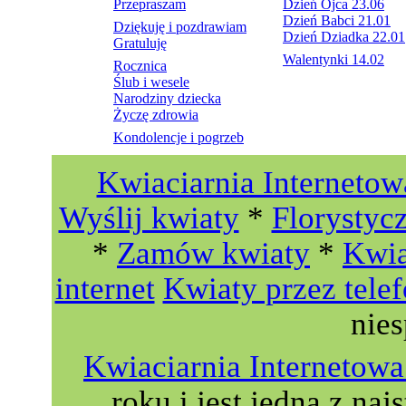
Przepraszam
Dzień Ojca 23.06
Dzień Babci 21.01
Dziękuję i pozdrawiam
Dzień Dziadka 22.01
Gratuluję
Walentynki 14.02
Rocznica
Ślub i wesele
Narodziny dziecka
Życzę zdrowia
Kondolencje i pogrzeb
Kwiaciarnia Internetow
Wyślij kwiaty
*
Florystyc
*
Zamów kwiaty
*
Kwia
internet
Kwiaty przez tele
nie
Kwiaciarnia Interneto
roku i jest jedną z naj