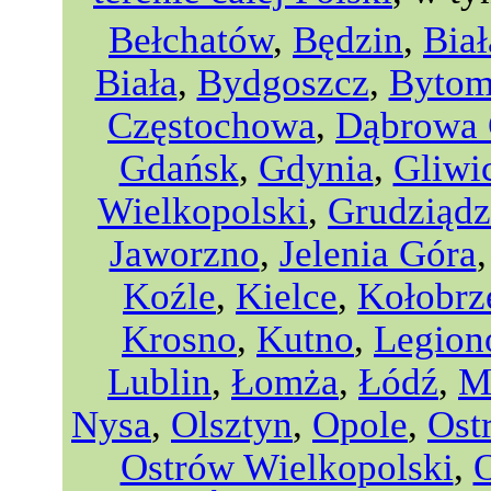
Bełchatów
,
Będzin
,
Biał
Biała
,
Bydgoszcz
,
Byto
Częstochowa
,
Dąbrowa 
Gdańsk
,
Gdynia
,
Gliwi
Wielkopolski
,
Grudziądz
Jaworzno
,
Jelenia Góra
Koźle
,
Kielce
,
Kołobrz
Krosno
,
Kutno
,
Legio
Lublin
,
Łomża
,
Łódź
,
M
Nysa
,
Olsztyn
,
Opole
,
Ost
Ostrów Wielkopolski
,