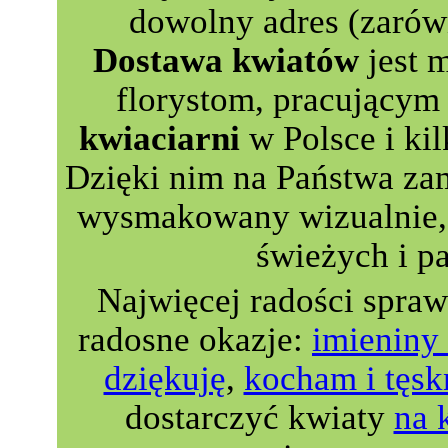
dowolny adres (zarów
Dostawa kwiatów
jest 
florystom, pracującym 
kwiaciarni
w Polsce i kil
Dzięki nim na Państwa za
wysmakowany wizualnie, 
świeżych i p
Najwięcej radości spra
radosne okazje:
imieniny 
dziękuję
,
kocham i tęsk
dostarczyć kwiaty
na 