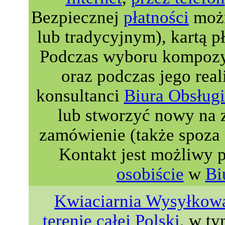
Bezpiecznej
płatności
możn
lub tradycyjnym), kartą p
Podczas wyboru kompozyc
oraz podczas jego real
konsultanci
Biura Obsługi
lub stworzyć nowy na 
zamówienie (także spoza 
Kontakt jest możliwy 
osobiście
w
Bi
Kwiaciarnia Wysyłkowa
terenie całej Polski
, w ty