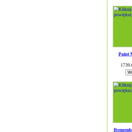
Paint
1739
Remembe