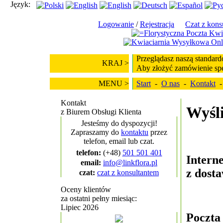
Język:
Logowanie
/
Rejestracja
Czat z kons
Przeglądasz naszą standard
KRAJ >
Aby złożyć zamówienie spec
MENU >
Start
-
O nas
-
Kontakt
Kontakt
Wyśli
z Biurem Obsługi Klienta
Jesteśmy do dyspozycji!
Zapraszamy do
kontaktu
przez
telefon, email lub czat.
telefon:
(+48)
501 501 401
Intern
email:
info@linkflora.pl
z dost
czat:
czat z konsultantem
Oceny klientów
za ostatni pełny miesiąc:
Lipiec 2026
Poczta