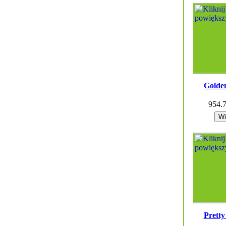
Golde
954.
Pretty