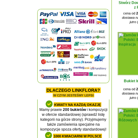
Stwórz Dow
z 
cena od
2
dostawa na
jutro 
Bukiet I
cena od
2
DLACZEGO LINKFLORA?
dostawa na
W CZYM JESTEŚMY LEPSI
jutro 
KWIATY NA KAŻDĄ OKAZJĘ
Mamy prawie
200 bukietów
i kompozycji
w ofercie standardowej (sprawdź listę
kategorii na górze strony). Przyjmujemy
także zamówienia specjalne na
kompozycje spoza oferty standardowej!
1000 KWIACIARNI W POLSCE