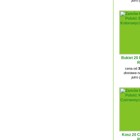
jutro 
Bukiet 20
R
cena od
3
dostawa na
jutro 
Kosz 20 
R