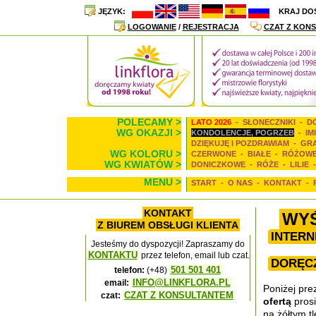
JĘZYK:
KRAJ DO
LOGOWANIE
/
REJESTRACJA
CZAT Z KONS
POLECAMY >
LATO 2026
-
SŁONECZNIKI
-
D
WG OKAZJI >
KONDOLENCJE, POGRZEB
-
IM
DZIĘKUJĘ I POZDRAWIAM
-
GR
WG KOLORU >
CZERWONE
-
BIAŁE
-
RÓŻOW
WG KWIATÓW >
DONICZKOWE
-
RÓŻE
-
LILIE
MENU >
START
-
O NAS
-
KONTAKT
-
KONTAKT
WYŚ
Z BIUREM OBSŁUGI KLIENTA
INTERN
Jesteśmy do dyspozycji! Zapraszamy do
KONTAKTU
przez telefon, email lub czat.
DORĘCZ
501 501 401
telefon:
(+48)
INFO@LINKFLORA.PL
email:
Poniżej pre
CZAT Z KONSULTANTEM
czat:
ofertą
prosi
na żółtym tl