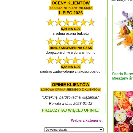
OCENY KLIENTÓW
ZA OSTATNI PEŁNY MIESIĄC:
LIPIEC 2026
5,91 NA 6,00
średnia ocena bukietu
100% ZAMÓWIEŃ NA CZAS
doręczonych w wybranym dniu
5,88 NA 6,00
średnie zadowolenie z jakości obsługi
Feeria Barw
Mieszany śr
OPINIE KLIENTÓW
LOSOWA OPINIA JEDNEGO Z KLIENTÓW
"Dziękuję, bardzo ładna wiązanka."
Renata w dniu 2023-01-12
PRZECZYTAJ WIĘCEJ OPINII...
Wybierz kategorię: