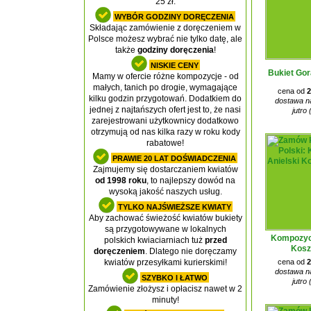
25 zł.
WYBÓR GODZINY DORĘCZENIA
Składając zamówienie z doręczeniem w
Polsce możesz wybrać nie tylko datę, ale
także
godziny doręczenia
!
NISKIE CENY
Bukiet Gor
Mamy w ofercie różne kompozycje - od
małych, tanich po drogie, wymagające
cena od
2
kilku godzin przygotowań. Dodatkiem do
dostawa na
jednej z najtańszych ofert jest to, że nasi
jutro 
zarejestrowani użytkownicy dodatkowo
otrzymują od nas kilka razy w roku kody
rabatowe!
PRAWIE 20 LAT DOŚWIADCZENIA
Zajmujemy się dostarczaniem kwiatów
od 1998 roku
, to najlepszy dowód na
wysoką jakość naszych usług.
TYLKO NAJŚWIEŻSZE KWIATY
Aby zachować świeżość kwiatów bukiety
są przygotowywane w lokalnych
Kompozycj
polskich kwiaciarniach tuż
przed
Kosz
doręczeniem
. Dlatego nie doręczamy
cena od
2
kwiatów przesyłkami kurierskimi!
dostawa na
SZYBKO I ŁATWO
jutro 
Zamówienie złożysz i opłacisz nawet w 2
minuty!