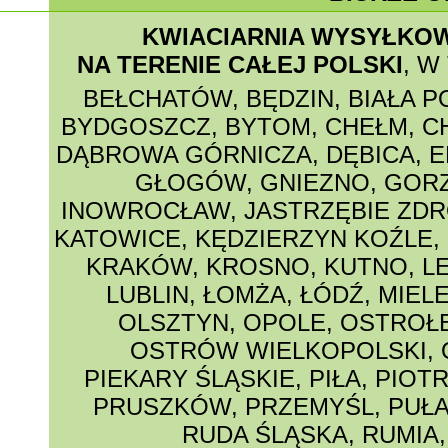
KWIACIARNIA WYSYŁKO
NA TERENIE CAŁEJ POLSKI
, W
BEŁCHATÓW
,
BĘDZIN
,
BIAŁA 
BYDGOSZCZ
,
BYTOM
,
CHEŁM
,
C
DĄBROWA GÓRNICZA
,
DĘBICA
,
E
GŁOGÓW
,
GNIEZNO
,
GORZ
INOWROCŁAW
,
JASTRZĘBIE ZDR
KATOWICE
,
KĘDZIERZYN KOŹLE
,
KRAKÓW
,
KROSNO
,
KUTNO
,
L
LUBLIN
,
ŁOMŻA
,
ŁÓDŹ
,
MIEL
OLSZTYN
,
OPOLE
,
OSTROŁ
OSTRÓW WIELKOPOLSKI
,
PIEKARY ŚLĄSKIE
,
PIŁA
,
PIOT
PRUSZKÓW
,
PRZEMYŚL
,
PUŁ
RUDA ŚLĄSKA
,
RUMIA