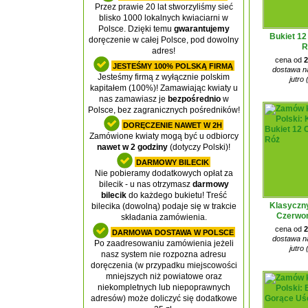
Przez prawie 20 lat stworzyliśmy sieć
blisko 1000 lokalnych kwiaciarni w
Polsce. Dzięki temu
gwarantujemy
Bukiet 1
doręczenie w całej Polsce, pod dowolny
R
adres!
cena od
2
JESTEŚMY 100% POLSKĄ FIRMĄ
dostawa na
Jesteśmy firmą z wyłącznie polskim
jutro 
kapitałem (100%)! Zamawiając kwiaty u
nas zamawiasz je
bezpośrednio
w
Polsce, bez zagranicznych pośredników!
DORĘCZENIE NAWET W 2H
Zamówione kwiaty mogą być u odbiorcy
nawet w 2 godziny
(dotyczy Polski)!
DARMOWY BILECIK
Nie pobieramy dodatkowych opłat za
bilecik - u nas otrzymasz
darmowy
bilecik
do każdego bukietu! Treść
Klasyczny
bilecika (dowolną) podaje się w trakcie
Czerwo
składania zamówienia.
cena od
2
DARMOWA DOSTAWA W POLSCE
dostawa na
Po zaadresowaniu zamówienia jeżeli
jutro 
nasz system nie rozpozna adresu
doręczenia (w przypadku miejscowości
mniejszych niż powiatowe oraz
niekompletnych lub niepoprawnych
adresów) może doliczyć się dodatkowe