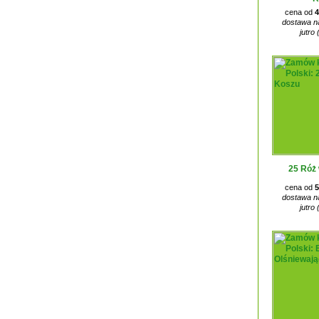
cena od
4
dostawa na
jutro 
25 Róż
cena od
5
dostawa na
jutro 