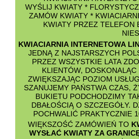
WYŚLIJ KWIATY
*
FLORYSTYCZ
ZAMÓW KWIATY
*
KWIACIARNI
KWIATY PRZEZ TELEFON
NIE
KWIACIARNIA INTERNETOWA LI
JEDNĄ Z NAJSTARSZYCH POL
PRZEZ WSZYSTKIE LATA ZD
KLIENTÓW, DOSKONALĄC 
ZWIĘKSZAJĄC POZIOM USŁUG
SZANUJEMY PAŃSTWA CZAS, Ż
BUKIETU PODCHODZIMY TAK
DBAŁOŚCIĄ O SZCZEGÓŁY. D
POCHWALIĆ PRAKTYCZNIE 1
WIĘKSZOŚĆ ZAMÓWIEŃ TO
K
WYSŁAĆ KWIATY ZA GRANIC