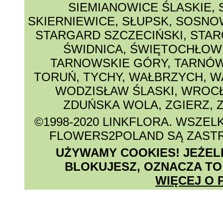
SIEMIANOWICE ŚLASKIE
,
SKIERNIEWICE
,
SŁUPSK
,
SOSNO
STARGARD SZCZECIŃSKI
,
STAR
ŚWIDNICA
,
ŚWIĘTOCHŁOW
TARNOWSKIE GÓRY
,
TARNÓ
TORUŃ
,
TYCHY
,
WAŁBRZYCH
,
W
WODZISŁAW ŚLASKI
,
WROC
ZDUŃSKA WOLA
,
ZGIERZ
,
©1998-2020 LINKFLORA
. WSZEL
FLOWERS2POLAND SĄ ZAST
UŻYWAMY COOKIES! JEŻELI 
BLOKUJESZ, OZNACZA TO
WIĘCEJ O 