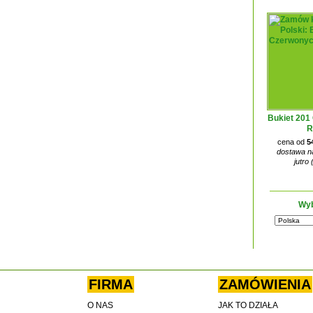
Bukiet 201
R
cena od
5
dostawa na
jutro 
Wyb
FIRMA
ZAMÓWIENIA
O NAS
JAK TO DZIAŁA