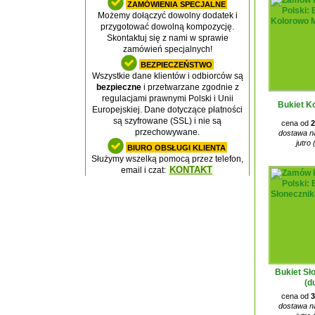
ZAMÓWIENIA SPECJALNE
Możemy dołączyć dowolny dodatek i
przygotować dowolną kompozycję.
Skontaktuj się z nami w sprawie
zamówień specjalnych!
BEZPIECZEŃSTWO
Wszystkie dane klientów i odbiorców są
bezpieczne
i przetwarzane zgodnie z
regulacjami prawnymi Polski i Unii
Bukiet K
Europejskiej. Dane dotyczące płatności
są szyfrowane (SSL) i nie są
cena od
2
przechowywane.
dostawa na
jutro 
BIURO OBSŁUGI KLIENTA
Służymy wszelką pomocą przez telefon,
KONTAKT
email i czat:
Bukiet Sł
(d
cena od
3
dostawa na