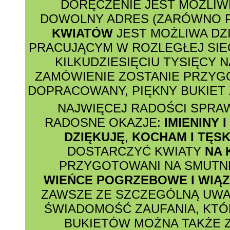
DORĘCZENIE JEST MOŻLI
DOWOLNY ADRES (ZARÓWNO P
KWIATÓW
JEST MOŻLIWA DZ
PRACUJĄCYM W ROZLEGŁEJ SIE
KILKUDZIESIĘCIU TYSIĘCY N
ZAMÓWIENIE ZOSTANIE PRZY
DOPRACOWANY, PIĘKNY BUKIET 
NAJWIĘCEJ RADOŚCI SPRA
RADOSNE OKAZJE:
IMIENINY 
DZIĘKUJĘ
,
KOCHAM I TĘSK
DOSTARCZYĆ KWIATY
NA 
PRZYGOTOWANI NA SMUTNE
WIEŃCE POGRZEBOWE I WIĄ
ZAWSZE ZE SZCZEGÓLNĄ UWA
ŚWIADOMOŚĆ ZAUFANIA, KTÓ
BUKIETÓW MOŻNA TAKŻE 