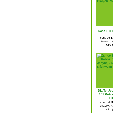
Kosz 100 
cena od
1
dostawa na
jutro 
Dla Tej Je
101 Różo
Lil
cena od
2
dostawa na
jutro 