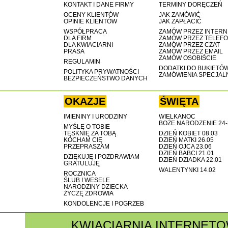
KONTAKT I DANE FIRMY
TERMINY DORĘCZEŃ
OCENY KLIENTÓW
JAK ZAMÓWIĆ
OPINIE KLIENTÓW
JAK ZAPŁACIĆ
WSPÓŁPRACA
ZAMÓW PRZEZ INTERN
DLA FIRM
ZAMÓW PRZEZ TELEF
DLA KWIACIARNI
ZAMÓW PRZEZ CZAT
PRASA
ZAMÓW PRZEZ EMAIL
ZAMÓW OSOBIŚCIE
REGULAMIN
DODATKI DO BUKIETÓ
POLITYKA PRYWATNOŚCI
ZAMÓWIENIA SPECJAL
BEZPIECZEŃSTWO DANYCH
OKAZJE
ŚWIĘTA
IMIENINY I URODZINY
WIELKANOC
BOŻE NARODZENIE 24-
MYŚLĘ O TOBIE
TĘSKNIĘ ZA TOBĄ
DZIEŃ KOBIET 08.03
KOCHAM CIĘ
DZIEŃ MATKI 26.05
PRZEPRASZAM
DZIEŃ OJCA 23.06
DZIEŃ BABCI 21.01
DZIĘKUJĘ I POZDRAWIAM
DZIEŃ DZIADKA 22.01
GRATULUJĘ
WALENTYNKI 14.02
ROCZNICA
ŚLUB I WESELE
NARODZINY DZIECKA
ŻYCZĘ ZDROWIA
KONDOLENCJE I POGRZEB
KWIACIARNIA INTERNET