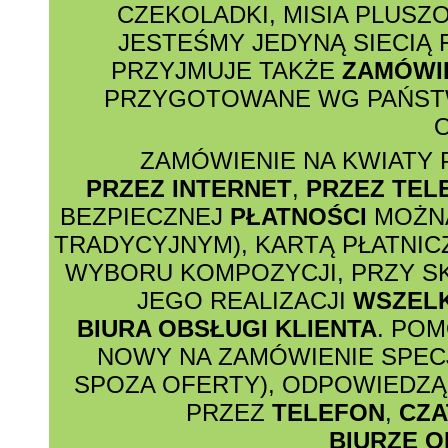
CZEKOLADKI, MISIA PLUSZ
JESTEŚMY JEDYNĄ SIECIĄ
PRZYJMUJE TAKŻE
ZAMÓWI
PRZYGOTOWANE WG PAŃSTW
O
ZAMÓWIENIE NA KWIATY 
PRZEZ INTERNET
,
PRZEZ TEL
BEZPIECZNEJ
PŁATNOŚCI
MOŻNA
TRADYCYJNYM), KARTĄ PŁATNIC
WYBORU KOMPOZYCJI, PRZY S
JEGO REALIZACJI
WSZEL
BIURA OBSŁUGI KLIENTA
. PO
NOWY NA ZAMÓWIENIE SPECJ
SPOZA OFERTY), ODPOWIEDZĄ 
PRZEZ
TELEFON
,
CZA
BIURZE O