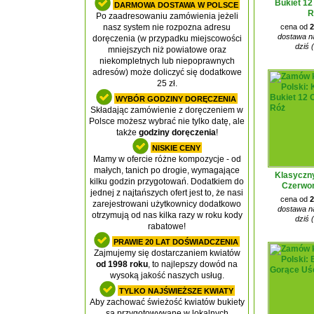
Bukiet 1
DARMOWA DOSTAWA W POLSCE
R
Po zaadresowaniu zamówienia jeżeli
cena od
2
nasz system nie rozpozna adresu
dostawa na
doręczenia (w przypadku miejscowości
dziś 
mniejszych niż powiatowe oraz
niekompletnych lub niepoprawnych
adresów) może doliczyć się dodatkowe
25 zł.
WYBÓR GODZINY DORĘCZENIA
Składając zamówienie z doręczeniem w
Polsce możesz wybrać nie tylko datę, ale
także
godziny doręczenia
!
NISKIE CENY
Mamy w ofercie różne kompozycje - od
małych, tanich po drogie, wymagające
Klasyczny
kilku godzin przygotowań. Dodatkiem do
Czerwo
jednej z najtańszych ofert jest to, że nasi
cena od
2
zarejestrowani użytkownicy dodatkowo
dostawa na
otrzymują od nas kilka razy w roku kody
dziś 
rabatowe!
PRAWIE 20 LAT DOŚWIADCZENIA
Zajmujemy się dostarczaniem kwiatów
od 1998 roku
, to najlepszy dowód na
wysoką jakość naszych usług.
TYLKO NAJŚWIEŻSZE KWIATY
Aby zachować świeżość kwiatów bukiety
są przygotowywane w lokalnych