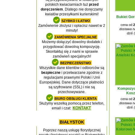
polskich kwiaciarniach tuż
przed
doręczeniem
. Dlatego nie doręczamy
kwiatów przesyłkami kurierskimi!
Bukiet Gor
SZYBKO I ŁATWO
cena od
2
Zamówienie złożysz i opłacisz nawet w 2
dostawa na
minuty!
dziś 
ZAMÓWIENIA SPECJALNE
Możemy dołączyć dowolny dodatek i
przygotować dowolną kompozycję.
Skontaktuj się z nami w sprawie
zamówień specjalnych!
BEZPIECZEŃSTWO
Wszystkie dane klientów i odbiorców są
bezpieczne
i przetwarzane zgodnie z
regulacjami prawnymi Polski i Unii
Europejskiej. Dane dotyczące płatności
są szyfrowane (SSL) i nie są
Kompozycj
przechowywane.
Kosz
BIURO OBSŁUGI KLIENTA
cena od
2
dostawa na
Służymy wszelką pomocą przez telefon,
dziś 
KONTAKT
email i czat:
BIAŁYSTOK
Poprzez naszą usługę florystycznej