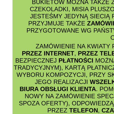
BUKIETÓW MOŻNA TAKŻE 
CZEKOLADKI, MISIA PLUSZ
JESTEŚMY JEDYNĄ SIECIĄ
PRZYJMUJE TAKŻE
ZAMÓWI
PRZYGOTOWANE WG PAŃSTW
O
ZAMÓWIENIE NA KWIATY 
PRZEZ INTERNET
,
PRZEZ TEL
BEZPIECZNEJ
PŁATNOŚCI
MOŻNA
TRADYCYJNYM), KARTĄ PŁATNIC
WYBORU KOMPOZYCJI, PRZY S
JEGO REALIZACJI
WSZEL
BIURA OBSŁUGI KLIENTA
. PO
NOWY NA ZAMÓWIENIE SPECJ
SPOZA OFERTY), ODPOWIEDZĄ 
PRZEZ
TELEFON
,
CZA