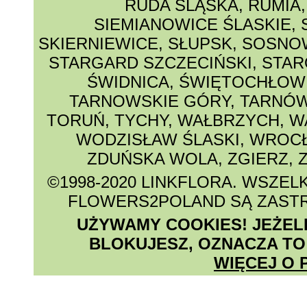
RUDA ŚLĄSKA
,
RUMIA
SIEMIANOWICE ŚLASKIE
,
SKIERNIEWICE
,
SŁUPSK
,
SOSNO
STARGARD SZCZECIŃSKI
,
STAR
ŚWIDNICA
,
ŚWIĘTOCHŁOW
TARNOWSKIE GÓRY
,
TARNÓ
TORUŃ
,
TYCHY
,
WAŁBRZYCH
,
W
WODZISŁAW ŚLASKI
,
WROC
ZDUŃSKA WOLA
,
ZGIERZ
,
©1998-2020 LINKFLORA
. WSZEL
FLOWERS2POLAND SĄ ZAST
UŻYWAMY COOKIES! JEŻELI 
BLOKUJESZ, OZNACZA TO
WIĘCEJ O 