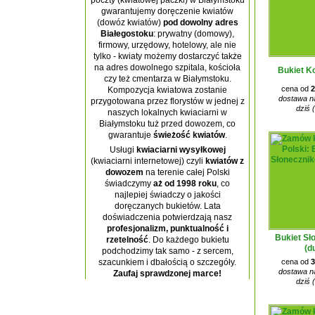
poczty (kwiatowej paczki) w Białymstoku
gwarantujemy doręczenie kwiatów
(dowóz kwiatów)
pod dowolny adres
Białegostoku
: prywatny (domowy),
firmowy, urzędowy, hotelowy, ale nie
tylko - kwiaty możemy dostarczyć także
na adres dowolnego szpitala, kościoła
Bukiet K
czy też cmentarza w Białymstoku.
cena od
2
Kompozycja kwiatowa zostanie
dostawa na
przygotowana przez florystów w jednej z
dziś 
naszych lokalnych kwiaciarni w
Białymstoku tuż przed dowozem, co
gwarantuje
świeżość kwiatów
.
Usługi
kwiaciarni wysyłkowej
(kwiaciarni internetowej) czyli
kwiatów z
dowozem
na terenie całej Polski
świadczymy
aż od 1998 roku
, co
najlepiej świadczy o jakości
doręczanych bukietów. Lata
doświadczenia potwierdzają nasz
profesjonalizm, punktualność i
Bukiet Sł
rzetelność
. Do każdego bukietu
(d
podchodzimy tak samo - z sercem,
cena od
3
szacunkiem i dbałością o szczegóły.
dostawa na
Zaufaj sprawdzonej marce!
dziś 