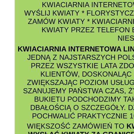
KWIACIARNIA INTERNET
WYŚLIJ KWIATY
*
FLORYSTYCZ
ZAMÓW KWIATY
*
KWIACIARNI
KWIATY PRZEZ TELEFON
NIE
KWIACIARNIA INTERNETOWA LI
JEDNĄ Z NAJSTARSZYCH POL
PRZEZ WSZYSTKIE LATA ZD
KLIENTÓW, DOSKONALĄC 
ZWIĘKSZAJĄC POZIOM USŁUG
SZANUJEMY PAŃSTWA CZAS, Ż
BUKIETU PODCHODZIMY TAK
DBAŁOŚCIĄ O SZCZEGÓŁY. D
POCHWALIĆ PRAKTYCZNIE 1
WIĘKSZOŚĆ ZAMÓWIEŃ TO
K