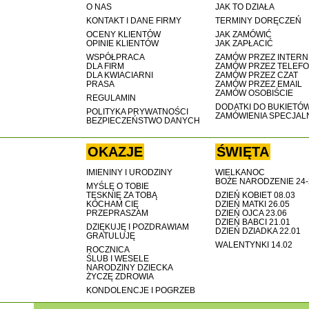
O NAS
JAK TO DZIAŁA
KONTAKT I DANE FIRMY
TERMINY DORĘCZEŃ
OCENY KLIENTÓW
JAK ZAMÓWIĆ
OPINIE KLIENTÓW
JAK ZAPŁACIĆ
WSPÓŁPRACA
ZAMÓW PRZEZ INTERN
DLA FIRM
ZAMÓW PRZEZ TELEF
DLA KWIACIARNI
ZAMÓW PRZEZ CZAT
PRASA
ZAMÓW PRZEZ EMAIL
ZAMÓW OSOBIŚCIE
REGULAMIN
DODATKI DO BUKIETÓ
POLITYKA PRYWATNOŚCI
ZAMÓWIENIA SPECJAL
BEZPIECZEŃSTWO DANYCH
OKAZJE
ŚWIĘTA
IMIENINY I URODZINY
WIELKANOC
BOŻE NARODZENIE 24-
MYŚLĘ O TOBIE
TĘSKNIĘ ZA TOBĄ
DZIEŃ KOBIET 08.03
KOCHAM CIĘ
DZIEŃ MATKI 26.05
PRZEPRASZAM
DZIEŃ OJCA 23.06
DZIEŃ BABCI 21.01
DZIĘKUJĘ I POZDRAWIAM
DZIEŃ DZIADKA 22.01
GRATULUJĘ
WALENTYNKI 14.02
ROCZNICA
ŚLUB I WESELE
NARODZINY DZIECKA
ŻYCZĘ ZDROWIA
KONDOLENCJE I POGRZEB