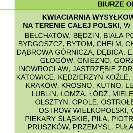
BIURZE O
KWIACIARNIA WYSYŁKO
NA TERENIE CAŁEJ POLSKI
, W
BEŁCHATÓW
,
BĘDZIN
,
BIAŁA 
BYDGOSZCZ
,
BYTOM
,
CHEŁM
,
C
DĄBROWA GÓRNICZA
,
DĘBICA
,
E
GŁOGÓW
,
GNIEZNO
,
GORZ
INOWROCŁAW
,
JASTRZĘBIE ZDR
KATOWICE
,
KĘDZIERZYN KOŹLE
,
KRAKÓW
,
KROSNO
,
KUTNO
,
L
LUBLIN
,
ŁOMŻA
,
ŁÓDŹ
,
MIEL
OLSZTYN
,
OPOLE
,
OSTROŁ
OSTRÓW WIELKOPOLSKI
,
PIEKARY ŚLĄSKIE
,
PIŁA
,
PIOT
PRUSZKÓW
,
PRZEMYŚL
,
PUŁ