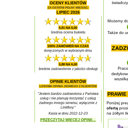
OCENY KLIENTÓW
świadczy
ZA OSTATNI PEŁNY MIESIĄC:
LIPIEC 2026
Możemy dor
5,91 NA 6,00
średnia ocena bukietu
Także do ur
100% ZAMÓWIEŃ NA CZAS
ZADZW
doręczonych w wybranym dniu
5,88 NA 6,00
Praco
średnie zadowolenie z jakości obsługi
dedykow
wszelką
OPINIE KLIENTÓW
LOSOWA OPINIA JEDNEGO Z KLIENTÓW
PRAWIE
"Jestem bardzo zadowolona z Państwa
usług i nie planuję korzystać z usług
Poniżej pre
żadnego innego serwisu, wyłącznie z
Linkflory."
ofertą
prosi
na żółtym tl
Kasia w dniu 2022-12-23
PRZECZYTAJ WIĘCEJ OPINII...