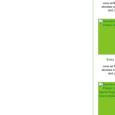
cena od
5
dostawa na
dziś 
Kosz 
cena od
7
dostawa na
dziś 