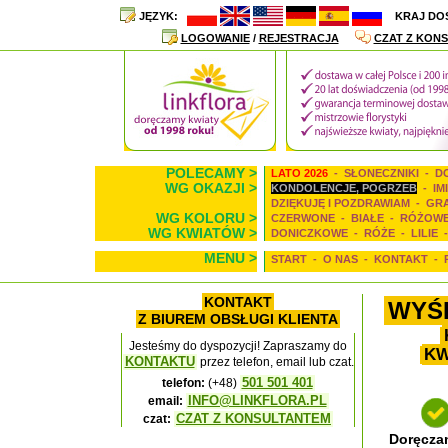
JĘZYK:
KRAJ DO
LOGOWANIE
/
REJESTRACJA
CZAT Z KONS
POLECAMY >
LATO 2026
-
SŁONECZNIKI
-
D
WG OKAZJI >
KONDOLENCJE, POGRZEB
-
IM
DZIĘKUJĘ I POZDRAWIAM
-
GR
WG KOLORU >
CZERWONE
-
BIAŁE
-
RÓŻOW
WG KWIATÓW >
DONICZKOWE
-
RÓŻE
-
LILIE
MENU >
START
-
O NAS
-
KONTAKT
-
KONTAKT
WYŚL
Z BIUREM OBSŁUGI KLIENTA
Jesteśmy do dyspozycji! Zapraszamy do
KW
KONTAKTU
przez telefon, email lub czat.
501 501 401
telefon:
(+48)
INFO@LINKFLORA.PL
email:
CZAT Z KONSULTANTEM
czat:
Doręcza