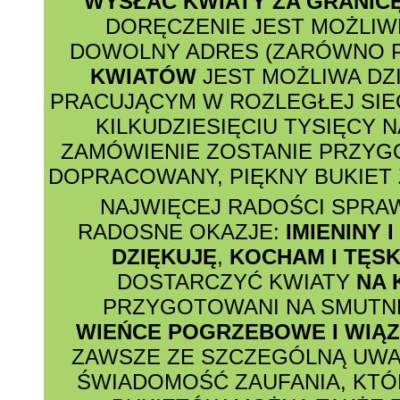
WYSŁAĆ KWIATY ZA GRANIC
DORĘCZENIE JEST MOŻLI
DOWOLNY ADRES (ZARÓWNO P
KWIATÓW
JEST MOŻLIWA DZ
PRACUJĄCYM W ROZLEGŁEJ SIE
KILKUDZIESIĘCIU TYSIĘCY N
ZAMÓWIENIE ZOSTANIE PRZY
DOPRACOWANY, PIĘKNY BUKIET 
NAJWIĘCEJ RADOŚCI SPRA
RADOSNE OKAZJE:
IMIENINY 
DZIĘKUJĘ
,
KOCHAM I TĘSK
DOSTARCZYĆ KWIATY
NA 
PRZYGOTOWANI NA SMUTNE
WIEŃCE POGRZEBOWE I WIĄ
ZAWSZE ZE SZCZEGÓLNĄ UWA
ŚWIADOMOŚĆ ZAUFANIA, KTÓ