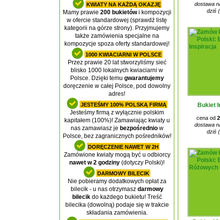
dostawa na
KWIATY NA KAŻDĄ OKAZJĘ
dziś 
Mamy prawie
200 bukietów
i kompozycji
w ofercie standardowej (sprawdź listę
kategorii na górze strony). Przyjmujemy
także zamówienia specjalne na
kompozycje spoza oferty standardowej!
1000 KWIACIARNI W POLSCE
Przez prawie 20 lat stworzyliśmy sieć
blisko 1000 lokalnych kwiaciarni w
Polsce. Dzięki temu
gwarantujemy
doręczenie w całej Polsce, pod dowolny
adres!
JESTEŚMY 100% POLSKĄ FIRMĄ
Bukiet I
Jesteśmy firmą z wyłącznie polskim
cena od
2
kapitałem (100%)! Zamawiając kwiaty u
dostawa na
nas zamawiasz je
bezpośrednio
w
dziś 
Polsce, bez zagranicznych pośredników!
DORĘCZENIE NAWET W 2H
Zamówione kwiaty mogą być u odbiorcy
nawet w 2 godziny
(dotyczy Polski)!
DARMOWY BILECIK
Nie pobieramy dodatkowych opłat za
bilecik - u nas otrzymasz
darmowy
bilecik
do każdego bukietu! Treść
bilecika (dowolną) podaje się w trakcie
składania zamówienia.