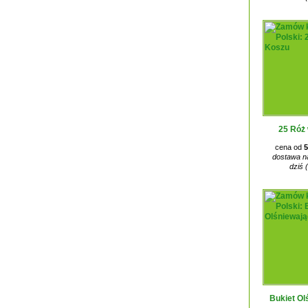
25 Róż
cena od
5
dostawa na
dziś 
Bukiet Ol