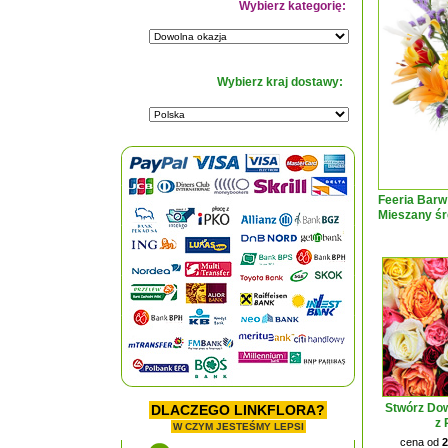
Wybierz kategorię:
Wybierz kraj dostawy:
Feeria Barw
Mieszany śr
Stwórz Dow
DLACZEGO LINKFLORA?
z 
W CZYM JESTEŚMY LEPSI
cena od
2