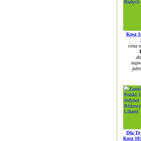
Kosz 1
cena 
do
najw
jutr
Dla Te
Kosz 10