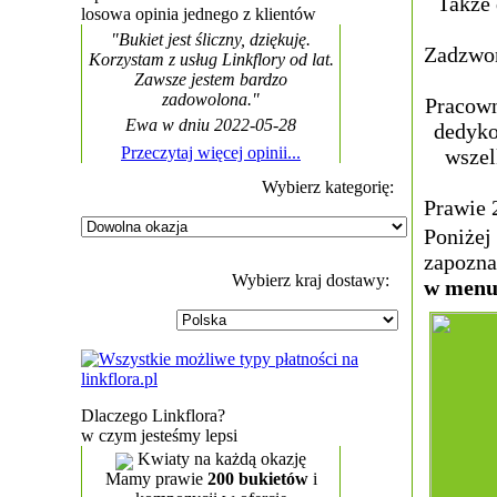
Także 
losowa opinia jednego z klientów
"Bukiet jest śliczny, dziękuję.
Zadzwoń
Korzystam z usług Linkflory od lat.
Zawsze jestem bardzo
zadowolona."
Pracown
Ewa w dniu 2022-05-28
dedyko
Przeczytaj więcej opinii...
wszel
Wybierz kategorię:
Prawie 
Poniżej
zapozna
Wybierz kraj dostawy:
w menu 
Dlaczego Linkflora?
w czym jesteśmy lepsi
Kwiaty na każdą okazję
Mamy prawie
200 bukietów
i