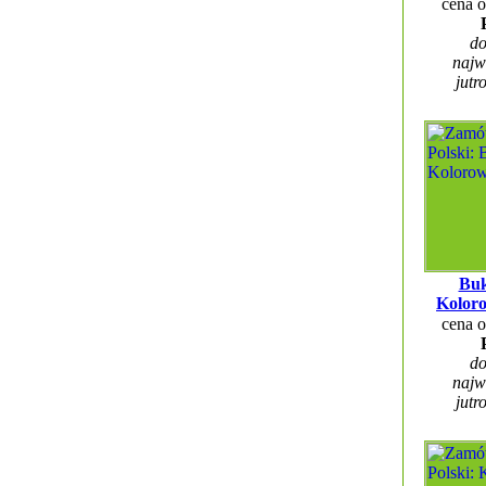
cena 
do
najw
jutr
Buk
Kolor
cena 
do
najw
jutr