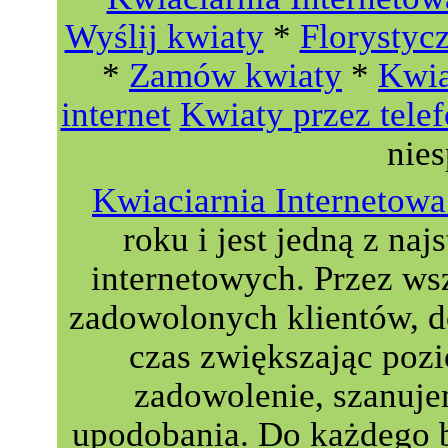
Wyślij kwiaty
*
Florystyc
*
Zamów kwiaty
*
Kwia
internet
Kwiaty przez tele
nie
Kwiaciarnia Interneto
roku i jest jedną z naj
internetowych. Przez wsz
zadowolonych klientów, do
czas zwiększając poz
zadowolenie, szanuje
upodobania. Do każdego 