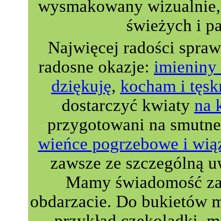
wysmakowany wizualnie, 
świeżych i p
Najwięcej radości spra
radosne okazje:
imieniny 
dziękuję
,
kocham i tęsk
dostarczyć kwiaty
na 
przygotowani na smutne
wieńce pogrzebowe i wią
zawsze ze szczególną u
Mamy świadomość zau
obdarzacie. Do bukietów 
przykład czekoladki, m