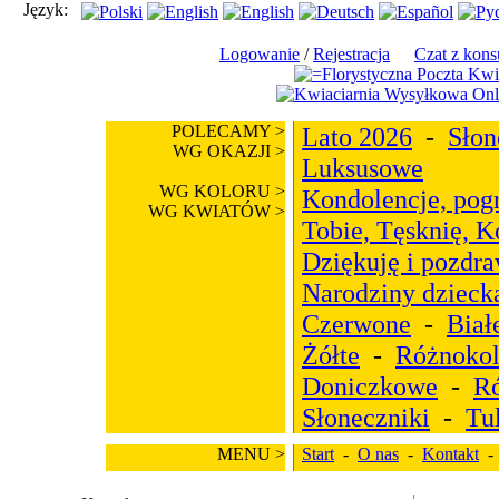
Język:
Logowanie
/
Rejestracja
Czat z kons
POLECAMY >
Lato 2026
-
Słon
WG OKAZJI >
Luksusowe
WG KOLORU >
Kondolencje, pog
WG KWIATÓW >
Tobie, Tęsknię, 
Dziękuję i pozdr
Narodziny dzieck
Czerwone
-
Biał
Żółte
-
Różnoko
Doniczkowe
-
R
Słoneczniki
-
Tu
MENU >
Start
-
O nas
-
Kontakt