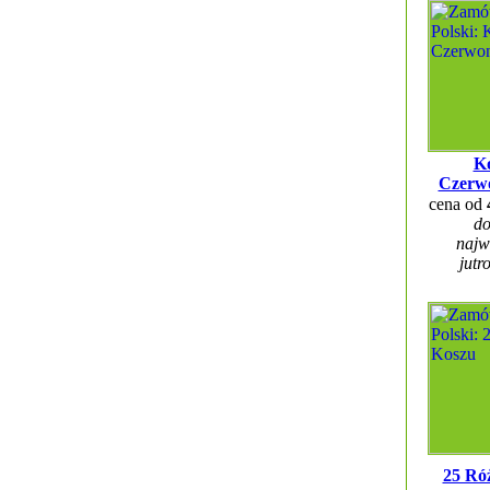
Ko
Czerw
cena od
do
najw
jutr
25 Ró