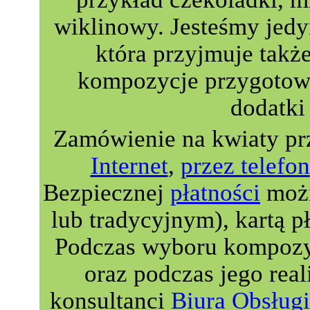
wiklinowy. Jesteśmy jedyn
która przyjmuje takż
kompozycje przygotowa
dodatki 
Zamówienie na kwiaty pr
Internet
,
przez telefon
Bezpiecznej
płatności
możn
lub tradycyjnym), kartą p
Podczas wyboru kompozyc
oraz podczas jego real
konsultanci
Biura Obsługi