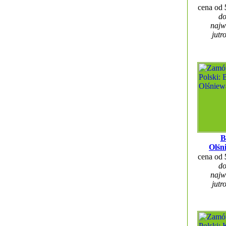
cena od
do
najw
jutr
B
Olśn
cena od
do
najw
jutr