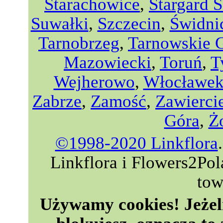
Starachowice
,
Stargard S
Suwałki
,
Szczecin
,
Świdni
Tarnobrzeg
,
Tarnowskie 
Mazowiecki
,
Toruń
,
T
Wejherowo
,
Włocławe
Zabrze
,
Zamość
,
Zawierci
Góra
,
Ż
©1998-2020 Linkflora
Linkflora i Flowers2Po
tow
Używamy cookies! Jeżeli 