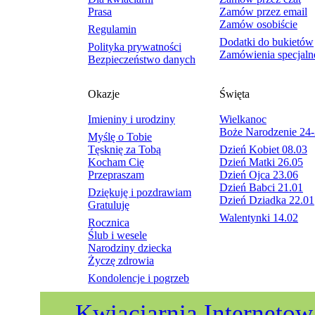
Prasa
Zamów przez email
Zamów osobiście
Regulamin
Dodatki do bukietów
Polityka prywatności
Zamówienia specjaln
Bezpieczeństwo danych
Okazje
Święta
Imieniny i urodziny
Wielkanoc
Boże Narodzenie 24-
Myślę o Tobie
Tęsknię za Tobą
Dzień Kobiet 08.03
Kocham Cię
Dzień Matki 26.05
Przepraszam
Dzień Ojca 23.06
Dzień Babci 21.01
Dziękuję i pozdrawiam
Dzień Dziadka 22.01
Gratuluję
Walentynki 14.02
Rocznica
Ślub i wesele
Narodziny dziecka
Życzę zdrowia
Kondolencje i pogrzeb
Kwiaciarnia Internetow