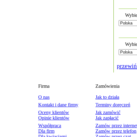
Wybie
Wybie
przewiń
Firma
Zamówienia
O nas
Jak to działa
Kontakt i dane firmy
Terminy doręczeń
Oceny klientów
Jak zamówić
Opinie klientów
Jak zapłacić
Współpraca
Zamów przez interne
Dla firm
Zamów przez telefon
Dla kwiaciarni
Zamów przez czat