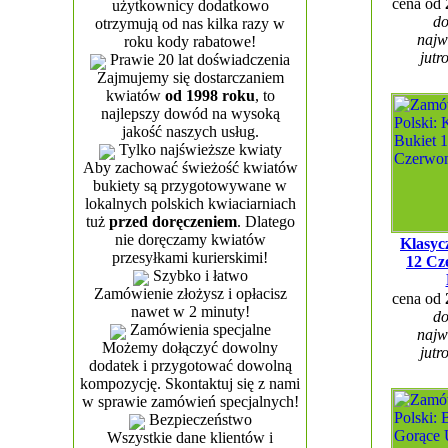
cena od
użytkownicy dodatkowo
do
otrzymują od nas kilka razy w
najw
roku kody rabatowe!
jutr
Prawie 20 lat doświadczenia
Zajmujemy się dostarczaniem
kwiatów
od 1998 roku
, to
najlepszy dowód na wysoką
jakość naszych usług.
Tylko najświeższe kwiaty
Aby zachować świeżość kwiatów
bukiety są przygotowywane w
lokalnych polskich kwiaciarniach
tuż
przed doręczeniem
. Dlatego
nie doręczamy kwiatów
Klasyc
przesyłkami kurierskimi!
12 Cz
Szybko i łatwo
Zamówienie złożysz i opłacisz
cena od
nawet w 2 minuty!
do
Zamówienia specjalne
najw
Możemy dołączyć dowolny
jutr
dodatek i przygotować dowolną
kompozycję. Skontaktuj się z nami
w sprawie zamówień specjalnych!
Bezpieczeństwo
Wszystkie dane klientów i