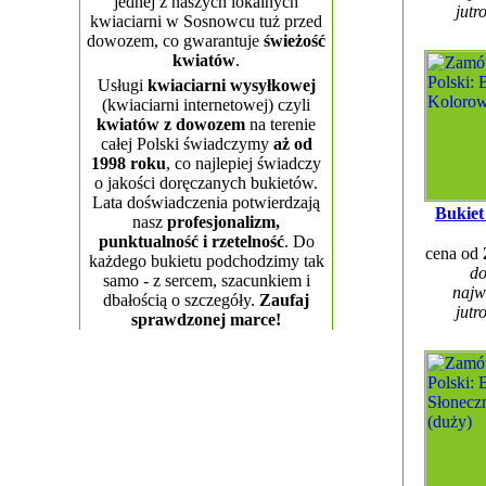
jednej z naszych lokalnych
jutr
kwiaciarni w Sosnowcu tuż przed
dowozem, co gwarantuje
świeżość
kwiatów
.
Usługi
kwiaciarni wysyłkowej
(kwiaciarni internetowej) czyli
kwiatów z dowozem
na terenie
całej Polski świadczymy
aż od
1998 roku
, co najlepiej świadczy
o jakości doręczanych bukietów.
Lata doświadczenia potwierdzają
Bukiet
nasz
profesjonalizm,
punktualność i rzetelność
. Do
cena od
każdego bukietu podchodzimy tak
do
samo - z sercem, szacunkiem i
najw
dbałością o szczegóły.
Zaufaj
jutr
sprawdzonej marce!