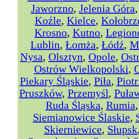
Jaworzno
,
Jelenia Góra
Koźle
,
Kielce
,
Kołobrz
Krosno
,
Kutno
,
Legio
Lublin
,
Łomża
,
Łódź
,
M
Nysa
,
Olsztyn
,
Opole
,
Ost
Ostrów Wielkopolski
,
Piekary Śląskie
,
Piła
,
Piot
Pruszków
,
Przemyśl
,
Puła
Ruda Śląska
,
Rumia
Siemianowice Ślaskie
,
Skierniewice
,
Słupsk