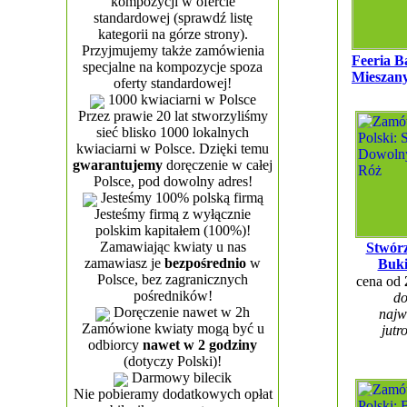
kompozycji w ofercie
standardowej (sprawdź listę
kategorii na górze strony).
Przyjmujemy także zamówienia
Feeria B
specjalne na kompozycje spoza
Mieszany
oferty standardowej!
1000 kwiaciarni w Polsce
Przez prawie 20 lat stworzyliśmy
sieć blisko 1000 lokalnych
kwiaciarni w Polsce. Dzięki temu
gwarantujemy
doręczenie w całej
Polsce, pod dowolny adres!
Jesteśmy 100% polską firmą
Jesteśmy firmą z wyłącznie
polskim kapitałem (100%)!
Zamawiając kwiaty u nas
Stwór
zamawiasz je
bezpośrednio
w
Buki
Polsce, bez zagranicznych
cena od
pośredników!
do
Doręczenie nawet w 2h
najw
Zamówione kwiaty mogą być u
jutr
odbiorcy
nawet w 2 godziny
(dotyczy Polski)!
Darmowy bilecik
Nie pobieramy dodatkowych opłat