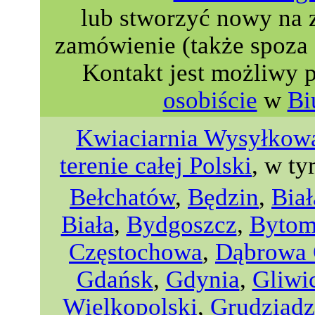
lub stworzyć nowy na 
zamówienie (także spoza 
Kontakt jest możliwy 
osobiście
w
Bi
Kwiaciarnia Wysyłkowa
terenie całej Polski
, w ty
Bełchatów
,
Będzin
,
Biał
Biała
,
Bydgoszcz
,
Byto
Częstochowa
,
Dąbrowa 
Gdańsk
,
Gdynia
,
Gliwi
Wielkopolski
,
Grudziądz