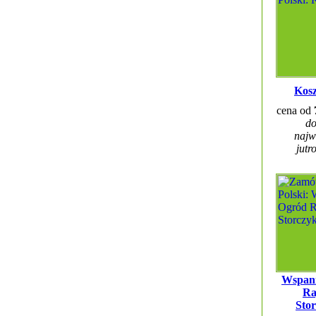
Kosz
cena od
do
najw
jutr
Wspani
Ra
Sto