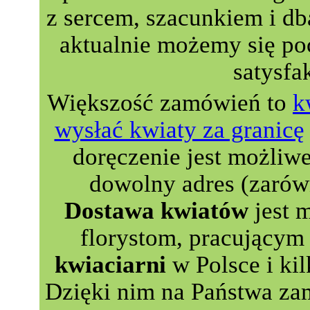
z sercem, szacunkiem i db
aktualnie możemy się p
satysfa
Większość zamówień to
k
wysłać kwiaty za granicę
doręczenie jest możliw
dowolny adres (zarów
Dostawa kwiatów
jest 
florystom, pracującym 
kwiaciarni
w Polsce i kil
Dzięki nim na Państwa za