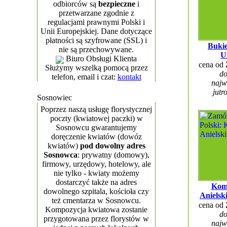
odbiorców są
bezpieczne
i
przetwarzane zgodnie z
regulacjami prawnymi Polski i
Unii Europejskiej. Dane dotyczące
płatności są szyfrowane (SSL) i
Bukie
nie są przechowywane.
U
Biuro Obsługi Klienta
cena od
Służymy wszelką pomocą przez
do
telefon, email i czat:
kontakt
najw
jutr
Sosnowiec
Poprzez naszą usługę florystycznej
poczty (kwiatowej paczki) w
Sosnowcu gwarantujemy
doręczenie kwiatów (dowóz
kwiatów)
pod dowolny adres
Sosnowca
: prywatny (domowy),
firmowy, urzędowy, hotelowy, ale
nie tylko - kwiaty możemy
dostarczyć także na adres
Kom
dowolnego szpitala, kościoła czy
Anielsk
też cmentarza w Sosnowcu.
cena od
Kompozycja kwiatowa zostanie
do
przygotowana przez florystów w
najw