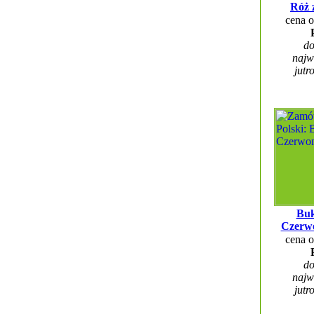
Róż 
cena 
do
najw
jutr
Buk
Czerw
cena 
do
najw
jutr