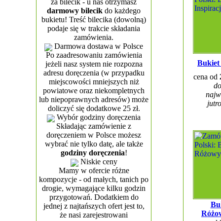
za bilecik - u nas otrzymasz
darmowy bilecik
do każdego
bukietu! Treść bilecika (dowolną)
podaje się w trakcie składania
zamówienia.
Darmowa dostawa w Polsce
Po zaadresowaniu zamówienia
Bukiet
jeżeli nasz system nie rozpozna
adresu doręczenia (w przypadku
cena od
miejscowości mniejszych niż
do
powiatowe oraz niekompletnych
najw
lub niepoprawnych adresów) może
jutr
doliczyć się dodatkowe 25 zł.
Wybór godziny doręczenia
Składając zamówienie z
doręczeniem w Polsce możesz
wybrać nie tylko datę, ale także
godziny doręczenia
!
Niskie ceny
Mamy w ofercie różne
kompozycje - od małych, tanich po
drogie, wymagające kilku godzin
przygotowań. Dodatkiem do
Bu
jednej z najtańszych ofert jest to,
Różo
że nasi zarejestrowani