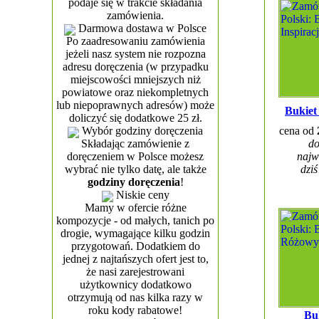
podaje się w trakcie składania
zamówienia.
Darmowa dostawa w Polsce
Po zaadresowaniu zamówienia
jeżeli nasz system nie rozpozna
adresu doręczenia (w przypadku
miejscowości mniejszych niż
powiatowe oraz niekompletnych
lub niepoprawnych adresów) może
Bukiet
doliczyć się dodatkowe 25 zł.
Wybór godziny doręczenia
cena od
Składając zamówienie z
do
doręczeniem w Polsce możesz
najw
wybrać nie tylko datę, ale także
dziś
godziny doręczenia
!
Niskie ceny
Mamy w ofercie różne
kompozycje - od małych, tanich po
drogie, wymagające kilku godzin
przygotowań. Dodatkiem do
jednej z najtańszych ofert jest to,
że nasi zarejestrowani
użytkownicy dodatkowo
otrzymują od nas kilka razy w
roku kody rabatowe!
Bu