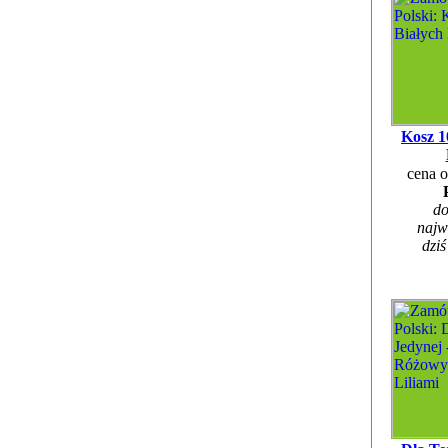
Kosz 1
cena 
do
najw
dziś