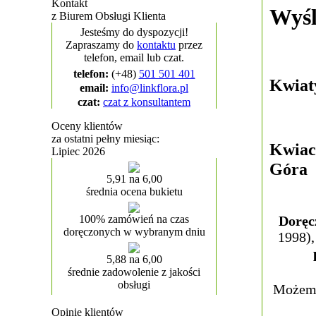
Kontakt
Wyśl
z Biurem Obsługi Klienta
Jesteśmy do dyspozycji!
Zapraszamy do
kontaktu
przez
telefon, email lub czat.
telefon:
(+48)
501 501 401
Kwiat
email:
info@linkflora.pl
czat:
czat z konsultantem
Oceny klientów
za ostatni pełny miesiąc:
Kwiac
Lipiec 2026
Góra
5,91 na 6,00
średnia ocena bukietu
100% zamówień na czas
Doręc
doręczonych w wybranym dniu
1998),
5,88 na 6,00
średnie zadowolenie z jakości
obsługi
Możemy
Opinie klientów