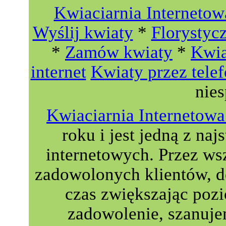
Kwiaciarnia Internetow
Wyślij kwiaty
*
Florystyc
*
Zamów kwiaty
*
Kwia
internet
Kwiaty przez tele
nie
Kwiaciarnia Interneto
roku i jest jedną z naj
internetowych. Przez wsz
zadowolonych klientów, do
czas zwiększając poz
zadowolenie, szanuje