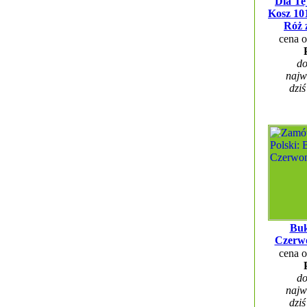
Dla Te
Kosz 10
Róż 
cena 
do
najw
dziś
Buk
Czerw
cena 
do
najw
dziś