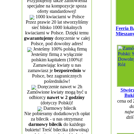
Przyjmujemy także zamówienia
specjalne na kompozycje spoza
oferty standardowej!
1000 kwiaciarni w Polsce
Przez prawie 20 lat stworzyliśmy
sieć blisko 1000 lokalnych
Feeria B
kwiaciarni w Polsce. Dzięki temu
Mieszany
gwarantujemy
doręczenie w całej
Polsce, pod dowolny adres!
Jesteśmy 100% polską firmą
Jesteśmy firmą z wyłącznie
polskim kapitałem (100%)!
Zamawiając kwiaty u nas
zamawiasz je
bezpośrednio
w
Polsce, bez zagranicznych
pośredników!
Doręczenie nawet w 2h
Stwór
Zamówione kwiaty mogą być u
Buki
odbiorcy
nawet w 2 godziny
cena od
(dotyczy Polski)!
do
Darmowy bilecik
najw
Nie pobieramy dodatkowych opłat
dziś
za bilecik - u nas otrzymasz
darmowy bilecik
do każdego
bukietu! Treść bilecika (dowolną)