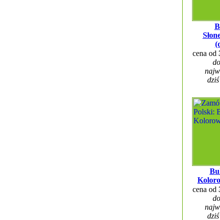
B
Słon
(
cena od
do
najw
dziś
Bu
Kolor
cena od
do
najw
dziś