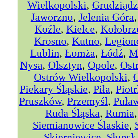
Wielkopolski
,
Grudziądz
Jaworzno
,
Jelenia Góra
Koźle
,
Kielce
,
Kołobrz
Krosno
,
Kutno
,
Legio
Lublin
,
Łomża
,
Łódź
,
M
Nysa
,
Olsztyn
,
Opole
,
Ost
Ostrów Wielkopolski
,
Piekary Śląskie
,
Piła
,
Piot
Pruszków
,
Przemyśl
,
Puła
Ruda Śląska
,
Rumia
Siemianowice Ślaskie
,
Skierniewice
,
Słupsk