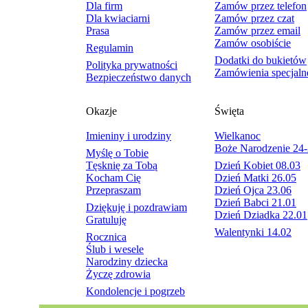
Dla firm
Zamów przez telefon
Dla kwiaciarni
Zamów przez czat
Prasa
Zamów przez email
Zamów osobiście
Regulamin
Dodatki do bukietów
Polityka prywatności
Zamówienia specjaln
Bezpieczeństwo danych
Okazje
Święta
Imieniny i urodziny
Wielkanoc
Boże Narodzenie 24-
Myślę o Tobie
Tęsknię za Tobą
Dzień Kobiet 08.03
Kocham Cię
Dzień Matki 26.05
Przepraszam
Dzień Ojca 23.06
Dzień Babci 21.01
Dziękuję i pozdrawiam
Dzień Dziadka 22.01
Gratuluję
Walentynki 14.02
Rocznica
Ślub i wesele
Narodziny dziecka
Życzę zdrowia
Kondolencje i pogrzeb