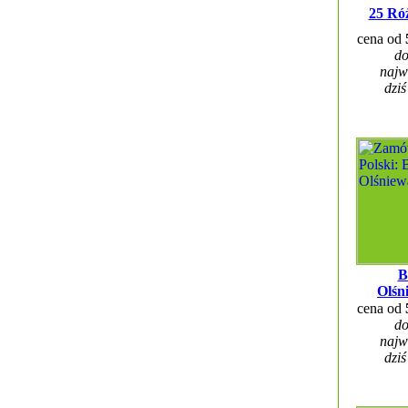
25 Ró
cena od
do
najw
dziś
B
Olśn
cena od
do
najw
dziś