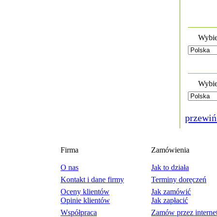
Wybie
Wybie
przewiń
Firma
Zamówienia
O nas
Jak to działa
Kontakt i dane firmy
Terminy doręczeń
Oceny klientów
Jak zamówić
Opinie klientów
Jak zapłacić
Współpraca
Zamów przez interne