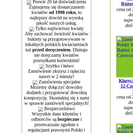
Prawie 20 lat doświadczenia
Różo
Zajmujemy się dostarczaniem
cena od
kwiatów
od 1998 roku
, to
do
najlepszy dowód na wysoką
najw
jakość naszych usług.
dziś
Tylko najświeższe kwiaty
Aby zachować świeżość kwiatów
bukiety są przygotowywane w
lokalnych polskich kwiaciarniach
tuż
przed doręczeniem
. Dlatego
nie doręczamy kwiatów
przesyłkami kurierskimi!
Szybko i łatwo
Zamówienie złożysz i opłacisz
nawet w 2 minuty!
Klasyc
Zamówienia specjalne
12 Cz
Możemy dołączyć dowolny
dodatek i przygotować dowolną
cena od
kompozycję. Skontaktuj się z nami
do
w sprawie zamówień specjalnych!
najw
Bezpieczeństwo
dziś
Wszystkie dane klientów i
odbiorców są
bezpieczne
i
przetwarzane zgodnie z
regulacjami prawnymi Polski i