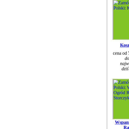
Kosz
cena od
do
najw
dziś
Wspani
Ra