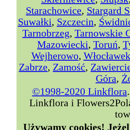
Starachowice
,
Stargard S
Suwałki
,
Szczecin
,
Świdni
Tarnobrzeg
,
Tarnowskie 
Mazowiecki
,
Toruń
,
T
Wejherowo
,
Włocławe
Zabrze
,
Zamość
,
Zawierci
Góra
,
Ż
©1998-2020 Linkflora
Linkflora i Flowers2Po
tow
Używamy cookies! Jeżeli 