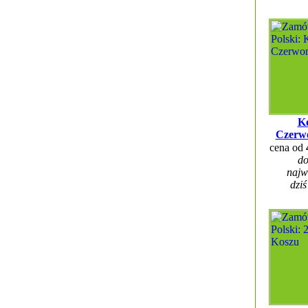
Ko
Czerw
cena od
do
najw
dziś