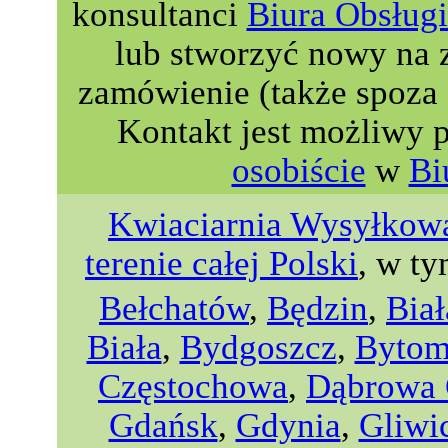
konsultanci
Biura Obsługi
lub stworzyć nowy na 
zamówienie (także spoza 
Kontakt jest możliwy 
osobiście
w
Bi
Kwiaciarnia Wysyłkowa
terenie całej Polski
, w ty
Bełchatów
,
Będzin
,
Biał
Biała
,
Bydgoszcz
,
Byto
Częstochowa
,
Dąbrowa 
Gdańsk
,
Gdynia
,
Gliwi