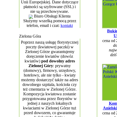
Unii Europejskiej. Dane dotyczące
płatności są szyfrowane (SSL) i
nie są przechowywane.
Biuro Obsługi Klienta
Służymy wszelką pomocą przez
telefon, email i czat:
kontakt
Bukie
U
Zielona Góra
cena od
Poprzez naszą usługę florystycznej
do
poczty (kwiatowej paczki) w
najw
Zielonej Górze gwarantujemy
dziś
doręczenie kwiatów (dowóz
kwiatów)
pod dowolny adres
Zielonej Góry
: prywatny
(domowy), firmowy, urzędowy,
hotelowy, ale nie tylko - kwiaty
możemy dostarczyć także na adres
dowolnego szpitala, kościoła czy
też cmentarza w Zielonej Górze.
Kompozycja kwiatowa zostanie
przygotowana przez florystów w
jednej z naszych lokalnych
Kom
kwiaciarni w Zielonej Górze tuż
Anielsk
przed dowozem, co gwarantuje
cena od