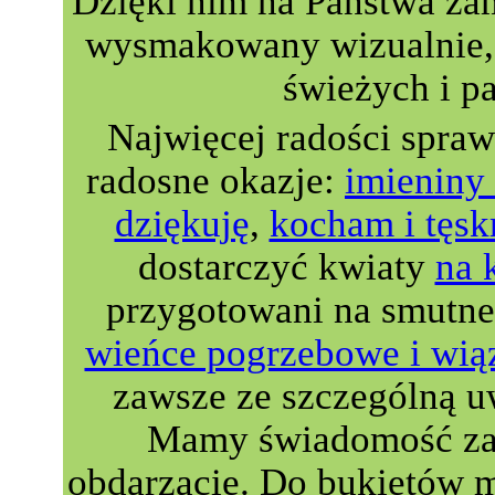
Dzięki nim na Państwa za
wysmakowany wizualnie, 
świeżych i p
Najwięcej radości spra
radosne okazje:
imieniny 
dziękuję
,
kocham i tęsk
dostarczyć kwiaty
na 
przygotowani na smutne
wieńce pogrzebowe i wią
zawsze ze szczególną u
Mamy świadomość zau
obdarzacie. Do bukietów 