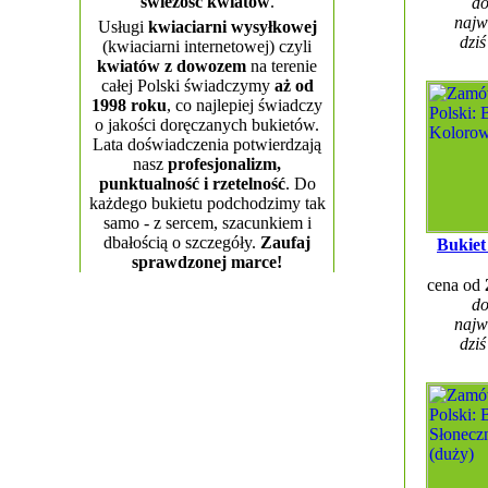
świeżość kwiatów
.
do
najw
Usługi
kwiaciarni wysyłkowej
dziś
(kwiaciarni internetowej) czyli
kwiatów z dowozem
na terenie
całej Polski świadczymy
aż od
1998 roku
, co najlepiej świadczy
o jakości doręczanych bukietów.
Lata doświadczenia potwierdzają
nasz
profesjonalizm,
punktualność i rzetelność
. Do
każdego bukietu podchodzimy tak
samo - z sercem, szacunkiem i
dbałością o szczegóły.
Zaufaj
Bukiet
sprawdzonej marce!
cena od
do
najw
dziś