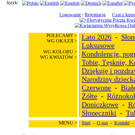
Język:
Logowanie
/
Rejestracja
Czat z kons
POLECAMY >
Lato 2026
-
Słon
WG OKAZJI >
Luksusowe
WG KOLORU >
Kondolencje, pog
WG KWIATÓW >
Tobie, Tęsknię, 
Dziękuję i pozdr
Narodziny dzieck
Czerwone
-
Biał
Żółte
-
Różnoko
Doniczkowe
-
R
Słoneczniki
-
Tu
MENU >
Start
-
O nas
-
Kontakt