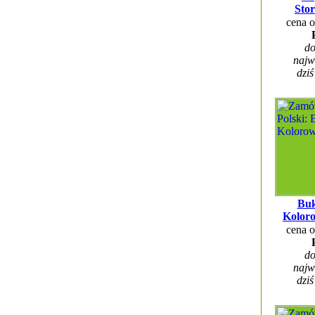
Sto
cena 
do
najw
dziś
Buk
Kolor
cena 
do
najw
dziś