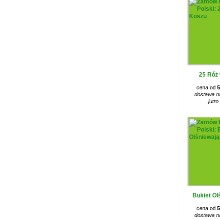
25 Róż
cena od
5
dostawa na
jutro
Bukiet Ol
cena od
5
dostawa na