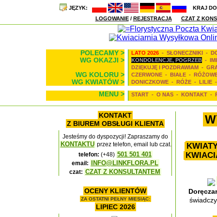
JĘZYK:
KRAJ D
LOGOWANIE
/
REJESTRACJA
CZAT Z KONS
POLECAMY >
LATO 2026
-
SŁONECZNIKI
-
D
WG OKAZJI >
KONDOLENCJE, POGRZEB
-
IM
DZIĘKUJĘ I POZDRAWIAM
-
GR
WG KOLORU >
CZERWONE
-
BIAŁE
-
RÓŻOW
WG KWIATÓW >
DONICZKOWE
-
RÓŻE
-
LILIE
MENU >
START
-
O NAS
-
KONTAKT
-
KONTAKT
W
Z BIUREM OBSŁUGI KLIENTA
Jesteśmy do dyspozycji! Zapraszamy do
KONTAKTU
przez telefon, email lub czat.
KWIAT
KWIACI
501 501 401
telefon:
(+48)
INFO@LINKFLORA.PL
email:
CZAT Z KONSULTANTEM
czat:
OCENY KLIENTÓW
Doręcza
ZA OSTATNI PEŁNY MIESIĄC:
świadczy
LIPIEC 2026