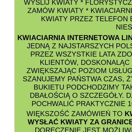
WYŚLIJ KWIATY
*
FLORYSTYCZ
ZAMÓW KWIATY
*
KWIACIARNI
KWIATY PRZEZ TELEFON
NIE
KWIACIARNIA INTERNETOWA LI
JEDNĄ Z NAJSTARSZYCH POL
PRZEZ WSZYSTKIE LATA ZD
KLIENTÓW, DOSKONALĄC 
ZWIĘKSZAJĄC POZIOM USŁUG
SZANUJEMY PAŃSTWA CZAS, Ż
BUKIETU PODCHODZIMY TAK
DBAŁOŚCIĄ O SZCZEGÓŁY. D
POCHWALIĆ PRAKTYCZNIE 1
WIĘKSZOŚĆ ZAMÓWIEŃ TO
K
WYSŁAĆ KWIATY ZA GRANIC
DORĘCZENIE JEST MOŻLI