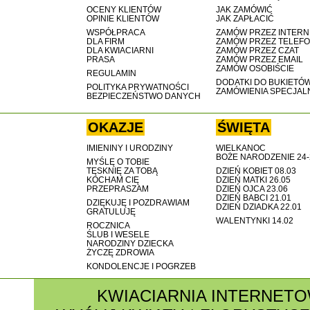
OCENY KLIENTÓW
JAK ZAMÓWIĆ
OPINIE KLIENTÓW
JAK ZAPŁACIĆ
WSPÓŁPRACA
ZAMÓW PRZEZ INTERN
DLA FIRM
ZAMÓW PRZEZ TELEF
DLA KWIACIARNI
ZAMÓW PRZEZ CZAT
PRASA
ZAMÓW PRZEZ EMAIL
ZAMÓW OSOBIŚCIE
REGULAMIN
DODATKI DO BUKIETÓ
POLITYKA PRYWATNOŚCI
ZAMÓWIENIA SPECJAL
BEZPIECZEŃSTWO DANYCH
OKAZJE
ŚWIĘTA
IMIENINY I URODZINY
WIELKANOC
BOŻE NARODZENIE 24-
MYŚLĘ O TOBIE
TĘSKNIĘ ZA TOBĄ
DZIEŃ KOBIET 08.03
KOCHAM CIĘ
DZIEŃ MATKI 26.05
PRZEPRASZAM
DZIEŃ OJCA 23.06
DZIEŃ BABCI 21.01
DZIĘKUJĘ I POZDRAWIAM
DZIEŃ DZIADKA 22.01
GRATULUJĘ
WALENTYNKI 14.02
ROCZNICA
ŚLUB I WESELE
NARODZINY DZIECKA
ŻYCZĘ ZDROWIA
KONDOLENCJE I POGRZEB
KWIACIARNIA INTERNET