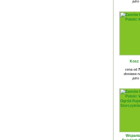
jutro
Kosz 
cena od
7
dostawa na
jutro
Wspania