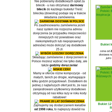
Nie pobieramy dodatkowych opłat za
bilecik - u nas otrzymasz
darmowy
bilecik
do każdego bukietu! Treść
bilecika (dowolną) podaje się w trakcie
składania zamówienia.
DARMOWA DOSTAWA W POLSCE
Po zaadresowaniu zamówienia jeżeli
nasz system nie rozpozna adresu
doręczenia (w przypadku miejscowości
mniejszych niż powiatowe oraz
niekompletnych lub niepoprawnych
Bukiet I
adresów) może doliczyć się dodatkowe
25 zł.
cena od
2
WYBÓR GODZINY DORĘCZENIA
dostawa na
Składając zamówienie z doręczeniem w
jutro
Polsce możesz wybrać nie tylko datę, ale
także
godziny doręczenia
!
NISKIE CENY
Mamy w ofercie różne kompozycje - od
małych, tanich po drogie, wymagające
kilku godzin przygotowań. Dodatkiem do
jednej z najtańszych ofert jest to, że nasi
zarejestrowani użytkownicy dodatkowo
otrzymują od nas kilka razy w roku kody
rabatowe!
PRAWIE 20 LAT DOŚWIADCZENIA
Bukiet 1
Zajmujemy się dostarczaniem kwiatów
R
od 1998 roku
, to najlepszy dowód na