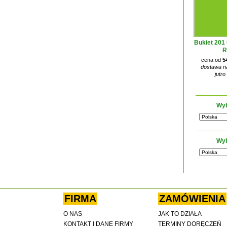
Bukiet 201
R
cena od
5
dostawa na
jutro
Wyb
Wyb
FIRMA
ZAMÓWIENIA
O NAS
JAK TO DZIAŁA
KONTAKT I DANE FIRMY
TERMINY DORĘCZEŃ