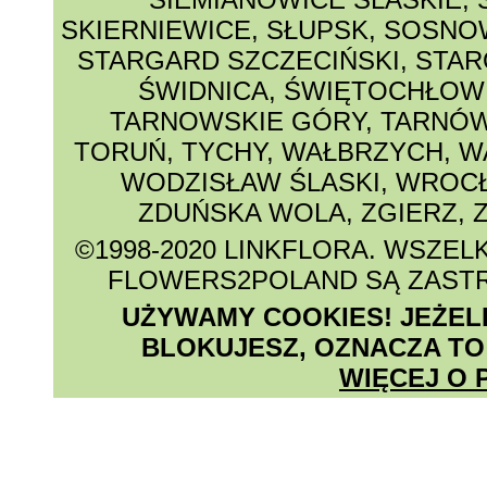
SKIERNIEWICE
,
SŁUPSK
,
SOSNO
STARGARD SZCZECIŃSKI
,
STAR
ŚWIDNICA
,
ŚWIĘTOCHŁOW
TARNOWSKIE GÓRY
,
TARNÓ
TORUŃ
,
TYCHY
,
WAŁBRZYCH
,
W
WODZISŁAW ŚLASKI
,
WROC
ZDUŃSKA WOLA
,
ZGIERZ
,
©1998-2020 LINKFLORA
. WSZEL
FLOWERS2POLAND SĄ ZAST
UŻYWAMY COOKIES! JEŻELI 
BLOKUJESZ, OZNACZA TO
WIĘCEJ O 