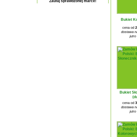
Zaufaj sprawdzonej marce!
Bukiet K
cena od
2
dostawa na
jutro
Bukiet Sł
(d
cena od
3
dostawa na
jutro