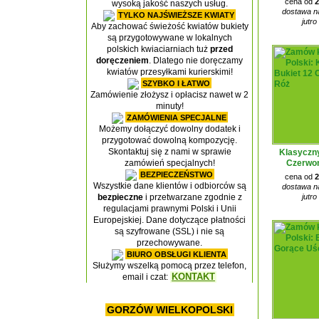
cena od
2
wysoką jakość naszych usług.
dostawa na
TYLKO NAJŚWIEŻSZE KWIATY
jutro
Aby zachować świeżość kwiatów bukiety
są przygotowywane w lokalnych
polskich kwiaciarniach tuż
przed
doręczeniem
. Dlatego nie doręczamy
kwiatów przesyłkami kurierskimi!
SZYBKO I ŁATWO
Zamówienie złożysz i opłacisz nawet w 2
minuty!
ZAMÓWIENIA SPECJALNE
Możemy dołączyć dowolny dodatek i
przygotować dowolną kompozycję.
Skontaktuj się z nami w sprawie
Klasyczny
Czerwo
zamówień specjalnych!
BEZPIECZEŃSTWO
cena od
2
Wszystkie dane klientów i odbiorców są
dostawa na
jutro
bezpieczne
i przetwarzane zgodnie z
regulacjami prawnymi Polski i Unii
Europejskiej. Dane dotyczące płatności
są szyfrowane (SSL) i nie są
przechowywane.
BIURO OBSŁUGI KLIENTA
Służymy wszelką pomocą przez telefon,
KONTAKT
email i czat:
GORZÓW WIELKOPOLSKI