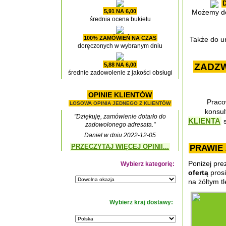
5,91 NA 6,00
Możemy do
średnia ocena bukietu
100% ZAMÓWIEŃ NA CZAS
Także do ur
doręczonych w wybranym dniu
ZADZ
5,88 NA 6,00
średnie zadowolenie z jakości obsługi
OPINIE KLIENTÓW
Praco
LOSOWA OPINIA JEDNEGO Z KLIENTÓW
konsul
"Dziękuję, zamówienie dotarło do
KLIENTA
s
zadowolonego adresata."
Daniel w dniu 2022-12-05
PRZECZYTAJ WIĘCEJ OPINII...
PRAWIE
Poniżej pre
Wybierz kategorię:
ofertą
prosi
na żółtym tl
Wybierz kraj dostawy: