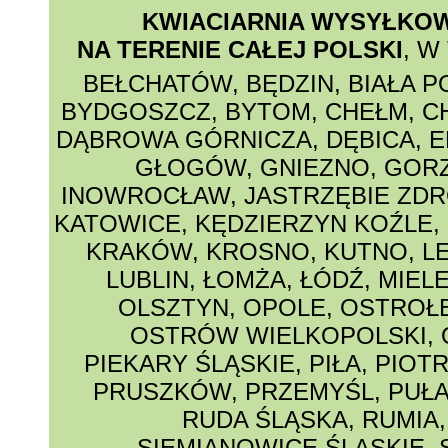
KWIACIARNIA WYSYŁKO
NA TERENIE CAŁEJ POLSKI
, W
BEŁCHATÓW
,
BĘDZIN
,
BIAŁA 
BYDGOSZCZ
,
BYTOM
,
CHEŁM
,
C
DĄBROWA GÓRNICZA
,
DĘBICA
,
E
GŁOGÓW
,
GNIEZNO
,
GORZ
INOWROCŁAW
,
JASTRZĘBIE ZDR
KATOWICE
,
KĘDZIERZYN KOŹLE
,
KRAKÓW
,
KROSNO
,
KUTNO
,
L
LUBLIN
,
ŁOMŻA
,
ŁÓDŹ
,
MIEL
OLSZTYN
,
OPOLE
,
OSTROŁ
OSTRÓW WIELKOPOLSKI
,
PIEKARY ŚLĄSKIE
,
PIŁA
,
PIOT
PRUSZKÓW
,
PRZEMYŚL
,
PUŁ
RUDA ŚLĄSKA
,
RUMIA
SIEMIANOWICE ŚLASKIE
,