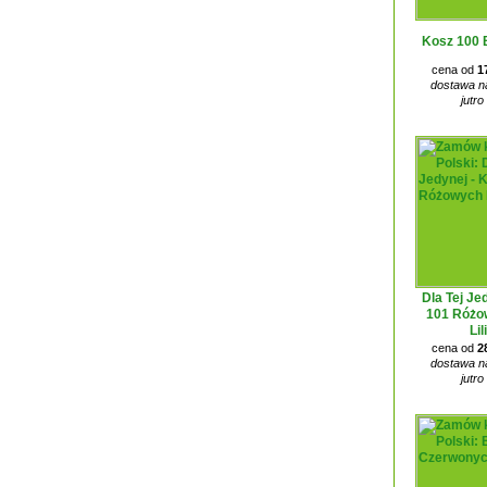
Kosz 100 
cena od
1
dostawa na
jutro
Dla Tej Je
101 Różo
Lil
cena od
2
dostawa na
jutro