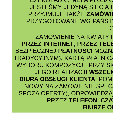
JESTEŚMY JEDYNĄ SIECIĄ
PRZYJMUJE TAKŻE
ZAMÓWI
PRZYGOTOWANE WG PAŃSTW
O
ZAMÓWIENIE NA KWIATY 
PRZEZ INTERNET
,
PRZEZ TEL
BEZPIECZNEJ
PŁATNOŚCI
MOŻNA
TRADYCYJNYM), KARTĄ PŁATNIC
WYBORU KOMPOZYCJI, PRZY S
JEGO REALIZACJI
WSZEL
BIURA OBSŁUGI KLIENTA
. PO
NOWY NA ZAMÓWIENIE SPECJ
SPOZA OFERTY), ODPOWIEDZĄ 
PRZEZ
TELEFON
,
CZA
BIURZE O