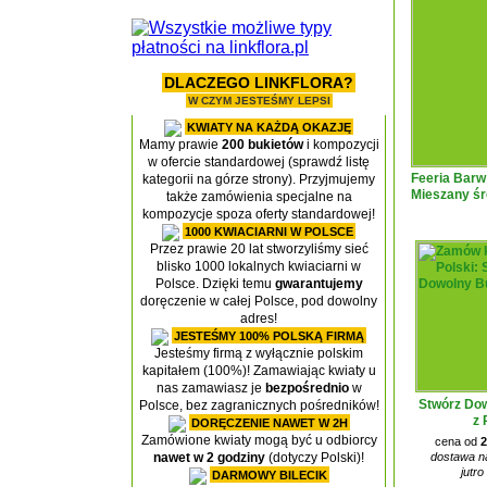
DLACZEGO LINKFLORA?
W CZYM JESTEŚMY LEPSI
KWIATY NA KAŻDĄ OKAZJĘ
Mamy prawie
200 bukietów
i kompozycji
w ofercie standardowej (sprawdź listę
Feeria Barw
kategorii na górze strony). Przyjmujemy
Mieszany śr
także zamówienia specjalne na
kompozycje spoza oferty standardowej!
1000 KWIACIARNI W POLSCE
Przez prawie 20 lat stworzyliśmy sieć
blisko 1000 lokalnych kwiaciarni w
Polsce. Dzięki temu
gwarantujemy
doręczenie w całej Polsce, pod dowolny
adres!
JESTEŚMY 100% POLSKĄ FIRMĄ
Jesteśmy firmą z wyłącznie polskim
kapitałem (100%)! Zamawiając kwiaty u
nas zamawiasz je
bezpośrednio
w
Stwórz Dow
Polsce, bez zagranicznych pośredników!
z 
DORĘCZENIE NAWET W 2H
Zamówione kwiaty mogą być u odbiorcy
cena od
2
dostawa na
nawet w 2 godziny
(dotyczy Polski)!
jutro
DARMOWY BILECIK