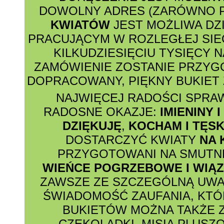
DOWOLNY ADRES (ZARÓWNO P
KWIATÓW
JEST MOŻLIWA DZ
PRACUJĄCYM W ROZLEGŁEJ SIE
KILKUDZIESIĘCIU TYSIĘCY N
ZAMÓWIENIE ZOSTANIE PRZY
DOPRACOWANY, PIĘKNY BUKIET 
NAJWIĘCEJ RADOŚCI SPRA
RADOSNE OKAZJE:
IMIENINY 
DZIĘKUJĘ
,
KOCHAM I TĘSK
DOSTARCZYĆ KWIATY
NA 
PRZYGOTOWANI NA SMUTNE
WIEŃCE POGRZEBOWE I WIĄ
ZAWSZE ZE SZCZEGÓLNĄ UWA
ŚWIADOMOŚĆ ZAUFANIA, KTÓ
BUKIETÓW MOŻNA TAKŻE 
CZEKOLADKI, MISIA PLUSZ