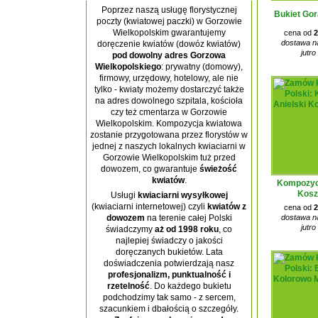
Poprzez naszą usługę florystycznej
Bukiet Gor
poczty (kwiatowej paczki) w Gorzowie
Wielkopolskim gwarantujemy
cena od
2
dostawa na
doręczenie kwiatów (dowóz kwiatów)
jutro
pod dowolny adres Gorzowa
Wielkopolskiego
: prywatny (domowy),
firmowy, urzędowy, hotelowy, ale nie
tylko - kwiaty możemy dostarczyć także
na adres dowolnego szpitala, kościoła
czy też cmentarza w Gorzowie
Wielkopolskim. Kompozycja kwiatowa
zostanie przygotowana przez florystów w
jednej z naszych lokalnych kwiaciarni w
Gorzowie Wielkopolskim tuż przed
dowozem, co gwarantuje
świeżość
kwiatów
.
Kompozycj
Kosz
Usługi
kwiaciarni wysyłkowej
(kwiaciarni internetowej) czyli
kwiatów z
cena od
2
dostawa na
dowozem
na terenie całej Polski
jutro
świadczymy
aż od 1998 roku
, co
najlepiej świadczy o jakości
doręczanych bukietów. Lata
doświadczenia potwierdzają nasz
profesjonalizm, punktualność i
rzetelność
. Do każdego bukietu
podchodzimy tak samo - z sercem,
szacunkiem i dbałością o szczegóły.