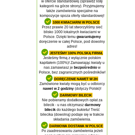
w ofercie standardowej (sprawdź listę
kategorii na górze strony). Przyjmujemy
także zamówienia specjalne na
kompozycje spoza oferty standardowej!
1000 KWIACIARNI W POLSCE
Przez prawie 20 lat stworzyliśmy sieć
blisko 1000 lokalnych kwiaciarni w
Polsce. Dzięki temu
gwarantujemy
doręczenie w całej Polsce, pod dowolny
adres!
JESTEŚMY 100% POLSKĄ FIRMĄ
Jesteśmy firmą z wyłącznie polskim
kapitałem (100%)! Zamawiając kwiaty u
nas zamawiasz je
bezpośrednio
w
Polsce, bez zagranicznych pośredników!
DORĘCZENIE NAWET W 2H
Zamówione kwiaty mogą być u odbiorcy
nawet w 2 godziny
(dotyczy Polski)!
DARMOWY BILECIK
Nie pobieramy dodatkowych opłat za
bilecik - u nas otrzymasz
darmowy
bilecik
do każdego bukietu! Treść
bilecika (dowolną) podaje się w trakcie
składania zamówienia.
DARMOWA DOSTAWA W POLSCE
Po zaadresowaniu zamówienia jeżeli