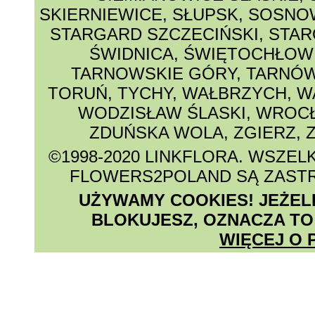
SKIERNIEWICE
,
SŁUPSK
,
SOSNO
STARGARD SZCZECIŃSKI
,
STAR
ŚWIDNICA
,
ŚWIĘTOCHŁOW
TARNOWSKIE GÓRY
,
TARNÓ
TORUŃ
,
TYCHY
,
WAŁBRZYCH
,
W
WODZISŁAW ŚLASKI
,
WROC
ZDUŃSKA WOLA
,
ZGIERZ
,
©1998-2020 LINKFLORA
. WSZEL
FLOWERS2POLAND SĄ ZAST
UŻYWAMY COOKIES! JEŻELI 
BLOKUJESZ, OZNACZA TO
WIĘCEJ O 