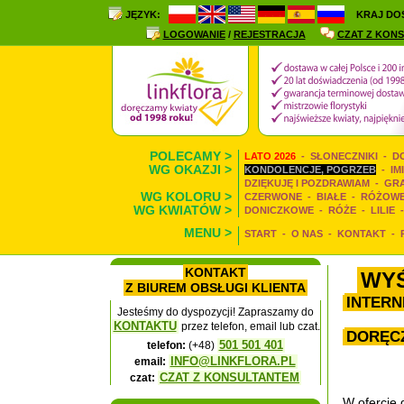
JĘZYK:
KRAJ DO
LOGOWANIE
/
REJESTRACJA
CZAT Z KONS
POLECAMY >
LATO 2026
-
SŁONECZNIKI
-
D
WG OKAZJI >
KONDOLENCJE, POGRZEB
-
IM
DZIĘKUJĘ I POZDRAWIAM
-
GR
WG KOLORU >
CZERWONE
-
BIAŁE
-
RÓŻOW
WG KWIATÓW >
DONICZKOWE
-
RÓŻE
-
LILIE
MENU >
START
-
O NAS
-
KONTAKT
-
KONTAKT
WYŚ
Z BIUREM OBSŁUGI KLIENTA
INTERN
Jesteśmy do dyspozycji! Zapraszamy do
KONTAKTU
przez telefon, email lub czat.
DORĘCZ
501 501 401
telefon:
(+48)
INFO@LINKFLORA.PL
email:
CZAT Z KONSULTANTEM
czat:
W ofercie