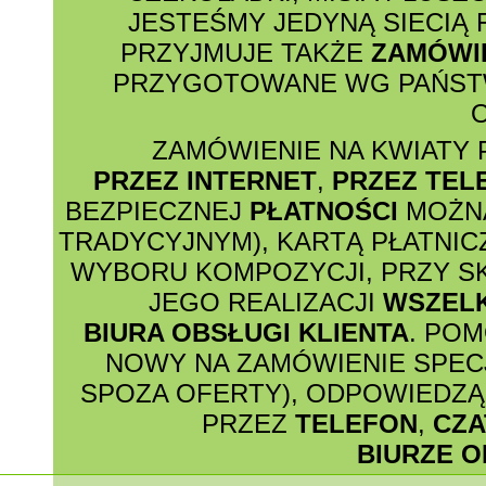
JESTEŚMY JEDYNĄ SIECIĄ
PRZYJMUJE TAKŻE
ZAMÓWI
PRZYGOTOWANE WG PAŃSTW
O
ZAMÓWIENIE NA KWIATY 
PRZEZ INTERNET
,
PRZEZ TEL
BEZPIECZNEJ
PŁATNOŚCI
MOŻNA
TRADYCYJNYM), KARTĄ PŁATNIC
WYBORU KOMPOZYCJI, PRZY S
JEGO REALIZACJI
WSZEL
BIURA OBSŁUGI KLIENTA
. PO
NOWY NA ZAMÓWIENIE SPECJ
SPOZA OFERTY), ODPOWIEDZĄ 
PRZEZ
TELEFON
,
CZA
BIURZE O