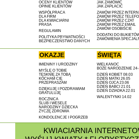
OCENY KLIENTÓW
JAK ZAMÓWIĆ
OPINIE KLIENTÓW
JAK ZAPŁACIĆ
WSPÓŁPRACA
ZAMÓW PRZEZ INTERN
DLA FIRM
ZAMÓW PRZEZ TELEF
DLA KWIACIARNI
ZAMÓW PRZEZ CZAT
PRASA
ZAMÓW PRZEZ EMAIL
ZAMÓW OSOBIŚCIE
REGULAMIN
DODATKI DO BUKIETÓ
POLITYKA PRYWATNOŚCI
ZAMÓWIENIA SPECJAL
BEZPIECZEŃSTWO DANYCH
OKAZJE
ŚWIĘTA
IMIENINY I URODZINY
WIELKANOC
BOŻE NARODZENIE 24-
MYŚLĘ O TOBIE
TĘSKNIĘ ZA TOBĄ
DZIEŃ KOBIET 08.03
KOCHAM CIĘ
DZIEŃ MATKI 26.05
PRZEPRASZAM
DZIEŃ OJCA 23.06
DZIEŃ BABCI 21.01
DZIĘKUJĘ I POZDRAWIAM
DZIEŃ DZIADKA 22.01
GRATULUJĘ
WALENTYNKI 14.02
ROCZNICA
ŚLUB I WESELE
NARODZINY DZIECKA
ŻYCZĘ ZDROWIA
KONDOLENCJE I POGRZEB
KWIACIARNIA INTERNET