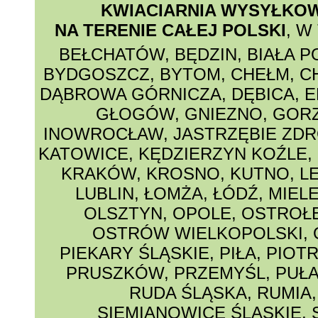
KWIACIARNIA WYSYŁKO
NA TERENIE CAŁEJ POLSKI
, W
BEŁCHATÓW
,
BĘDZIN
,
BIAŁA 
BYDGOSZCZ
,
BYTOM
,
CHEŁM
,
C
DĄBROWA GÓRNICZA
,
DĘBICA
,
E
GŁOGÓW
,
GNIEZNO
,
GORZ
INOWROCŁAW
,
JASTRZĘBIE ZDR
KATOWICE
,
KĘDZIERZYN KOŹLE
,
KRAKÓW
,
KROSNO
,
KUTNO
,
L
LUBLIN
,
ŁOMŻA
,
ŁÓDŹ
,
MIEL
OLSZTYN
,
OPOLE
,
OSTROŁ
OSTRÓW WIELKOPOLSKI
,
PIEKARY ŚLĄSKIE
,
PIŁA
,
PIOT
PRUSZKÓW
,
PRZEMYŚL
,
PUŁ
RUDA ŚLĄSKA
,
RUMIA
SIEMIANOWICE ŚLASKIE
,