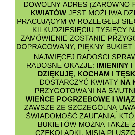
DOWOLNY ADRES (ZARÓWNO P
KWIATÓW
JEST MOŻLIWA DZ
PRACUJĄCYM W ROZLEGŁEJ SIE
KILKUDZIESIĘCIU TYSIĘCY N
ZAMÓWIENIE ZOSTANIE PRZY
DOPRACOWANY, PIĘKNY BUKIET 
NAJWIĘCEJ RADOŚCI SPRA
RADOSNE OKAZJE:
IMIENINY 
DZIĘKUJĘ
,
KOCHAM I TĘSK
DOSTARCZYĆ KWIATY
NA 
PRZYGOTOWANI NA SMUTNE
WIEŃCE POGRZEBOWE I WIĄ
ZAWSZE ZE SZCZEGÓLNĄ UWA
ŚWIADOMOŚĆ ZAUFANIA, KTÓ
BUKIETÓW MOŻNA TAKŻE 
CZEKOLADKI, MISIA PLUSZ