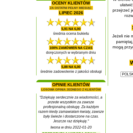
OCENY KLIENTÓW
ułatwić
ZA OSTATNI PEŁNY MIESIĄC:
przejrzeć j
LIPIEC 2026
rozw
5,91 NA 6,00
średnia ocena bukietu
Jeżeli nie
pamiętaj
mogą przyg
100% ZAMÓWIEŃ NA CZAS
doręczonych w wybranym dniu
W
5,88 NA 6,00
średnie zadowolenie z jakości obsługi
OPINIE KLIENTÓW
LOSOWA OPINIA JEDNEGO Z KLIENTÓW
"Dziękuję serdecznie za wiadomości, a
przede wszystkim za zawsze
profesjonalną obsługę. Za każdym
razem kiedy zamawiałam kwiaty, zawsze
były świeże i dostarczone na czas.
Jeszcze raz dziękuję."
Iwona w dniu 2022-01-20