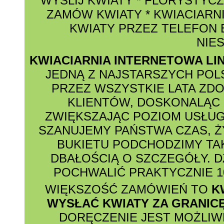
WYŚLIJ KWIATY
*
FLORYSTYCZ
ZAMÓW KWIATY
*
KWIACIARNI
KWIATY PRZEZ TELEFON
NIE
KWIACIARNIA INTERNETOWA LI
JEDNĄ Z NAJSTARSZYCH POL
PRZEZ WSZYSTKIE LATA ZD
KLIENTÓW, DOSKONALĄC 
ZWIĘKSZAJĄC POZIOM USŁUG
SZANUJEMY PAŃSTWA CZAS, Ż
BUKIETU PODCHODZIMY TAK
DBAŁOŚCIĄ O SZCZEGÓŁY. D
POCHWALIĆ PRAKTYCZNIE 1
WIĘKSZOŚĆ ZAMÓWIEŃ TO
K
WYSŁAĆ KWIATY ZA GRANIC
DORĘCZENIE JEST MOŻLI