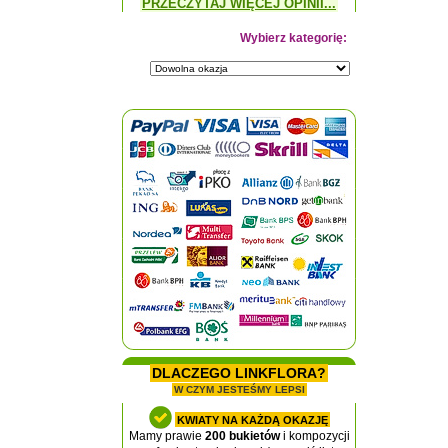
PRZECZYTAJ WIĘCEJ OPINII...
Wybierz kategorię:
DLACZEGO LINKFLORA?
W CZYM JESTEŚMY LEPSI
KWIATY NA KAŻDĄ OKAZJĘ
Mamy prawie
200 bukietów
i kompozycji