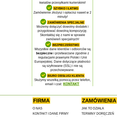
kwiatów przesyłkami kurierskimi!
SZYBKO I ŁATWO
Zamówienie złożysz i opłacisz nawet w 2
minuty!
ZAMÓWIENIA SPECJALNE
Możemy dołączyć dowolny dodatek i
przygotować dowolną kompozycję.
Skontaktuj się z nami w sprawie
zamówień specjalnych!
BEZPIECZEŃSTWO
Wszystkie dane klientów i odbiorców są
bezpieczne
i przetwarzane zgodnie z
regulacjami prawnymi Polski i Unii
Europejskiej. Dane dotyczące płatności
są szyfrowane (SSL) i nie są
przechowywane.
BIURO OBSŁUGI KLIENTA
Służymy wszelką pomocą przez telefon,
KONTAKT
email i czat:
FIRMA
ZAMÓWIENIA
O NAS
JAK TO DZIAŁA
KONTAKT I DANE FIRMY
TERMINY DORĘCZEŃ