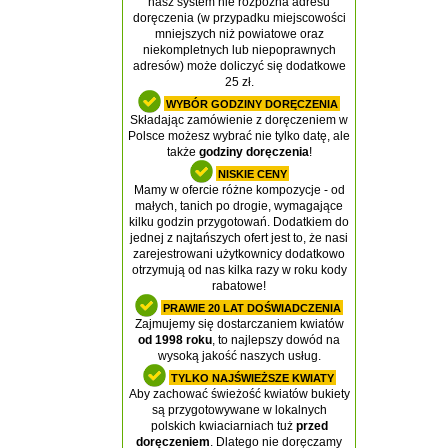
nasz system nie rozpozna adresu
doręczenia (w przypadku miejscowości
mniejszych niż powiatowe oraz
niekompletnych lub niepoprawnych
adresów) może doliczyć się dodatkowe
25 zł.
WYBÓR GODZINY DORĘCZENIA
Składając zamówienie z doręczeniem w
Polsce możesz wybrać nie tylko datę, ale
także
godziny doręczenia
!
NISKIE CENY
Mamy w ofercie różne kompozycje - od
małych, tanich po drogie, wymagające
kilku godzin przygotowań. Dodatkiem do
jednej z najtańszych ofert jest to, że nasi
zarejestrowani użytkownicy dodatkowo
otrzymują od nas kilka razy w roku kody
rabatowe!
PRAWIE 20 LAT DOŚWIADCZENIA
Zajmujemy się dostarczaniem kwiatów
od 1998 roku
, to najlepszy dowód na
wysoką jakość naszych usług.
TYLKO NAJŚWIEŻSZE KWIATY
Aby zachować świeżość kwiatów bukiety
są przygotowywane w lokalnych
polskich kwiaciarniach tuż
przed
doręczeniem
. Dlatego nie doręczamy