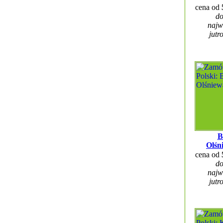
cena od
do
najw
jutr
B
Olśn
cena od
do
najw
jutr