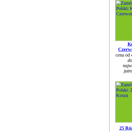
Ko
Czerw
cena od
do
najw
jutr
25 Ró