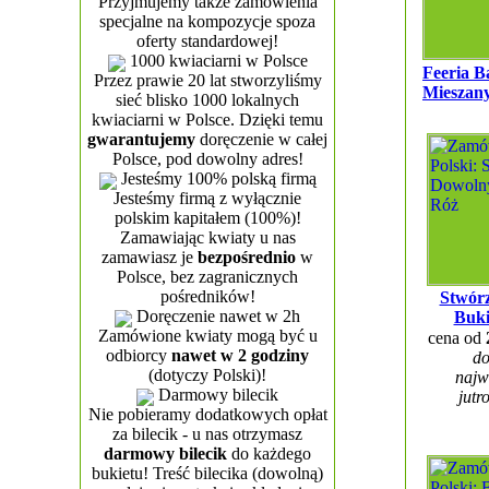
Przyjmujemy także zamówienia
specjalne na kompozycje spoza
oferty standardowej!
1000 kwiaciarni w Polsce
Feeria B
Przez prawie 20 lat stworzyliśmy
Mieszany
sieć blisko 1000 lokalnych
kwiaciarni w Polsce. Dzięki temu
gwarantujemy
doręczenie w całej
Polsce, pod dowolny adres!
Jesteśmy 100% polską firmą
Jesteśmy firmą z wyłącznie
polskim kapitałem (100%)!
Zamawiając kwiaty u nas
zamawiasz je
bezpośrednio
w
Polsce, bez zagranicznych
pośredników!
Stwór
Doręczenie nawet w 2h
Buki
Zamówione kwiaty mogą być u
cena od
odbiorcy
nawet w 2 godziny
do
(dotyczy Polski)!
najw
Darmowy bilecik
jutr
Nie pobieramy dodatkowych opłat
za bilecik - u nas otrzymasz
darmowy bilecik
do każdego
bukietu! Treść bilecika (dowolną)