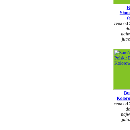
B
Słon
(
cena od
do
najw
jutr
Bu
Kolor
cena od
do
najw
jutr