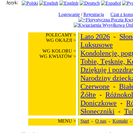
Język:
Logowanie
/
Rejestracja
Czat z kons
POLECAMY >
Lato 2026
-
Słon
WG OKAZJI >
Luksusowe
WG KOLORU >
Kondolencje, pog
WG KWIATÓW >
Tobie, Tęsknię, 
Dziękuję i pozdr
Narodziny dzieck
Czerwone
-
Biał
Żółte
-
Różnoko
Doniczkowe
-
R
Słoneczniki
-
Tu
MENU >
Start
-
O nas
-
Kontakt