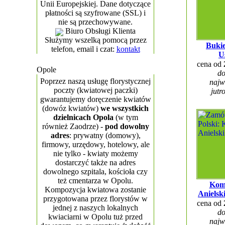
Unii Europejskiej. Dane dotyczące
płatności są szyfrowane (SSL) i
nie są przechowywane.
Biuro Obsługi Klienta
Służymy wszelką pomocą przez
Bukie
telefon, email i czat:
kontakt
U
cena od
Opole
do
Poprzez naszą usługę florystycznej
najw
poczty (kwiatowej paczki)
jutr
gwarantujemy doręczenie kwiatów
(dowóz kwiatów)
we wszystkich
dzielnicach Opola
(w tym
również Zaodrze) -
pod dowolny
adres
: prywatny (domowy),
firmowy, urzędowy, hotelowy, ale
nie tylko - kwiaty możemy
dostarczyć także na adres
dowolnego szpitala, kościoła czy
też cmentarza w Opolu.
Kom
Kompozycja kwiatowa zostanie
Anielsk
przygotowana przez florystów w
cena od
jednej z naszych lokalnych
do
kwiaciarni w Opolu tuż przed
najw