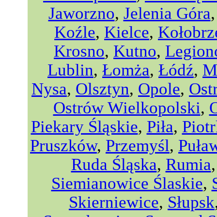
Jaworzno
,
Jelenia Góra
Koźle
,
Kielce
,
Kołobrz
Krosno
,
Kutno
,
Legio
Lublin
,
Łomża
,
Łódź
,
M
Nysa
,
Olsztyn
,
Opole
,
Ost
Ostrów Wielkopolski
,
Piekary Śląskie
,
Piła
,
Piot
Pruszków
,
Przemyśl
,
Puła
Ruda Śląska
,
Rumia
Siemianowice Ślaskie
,
Skierniewice
,
Słupsk