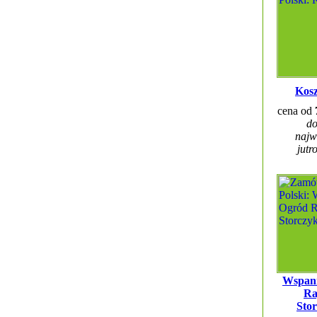
Kosz
cena od
do
najw
jutr
Wspani
Ra
Sto