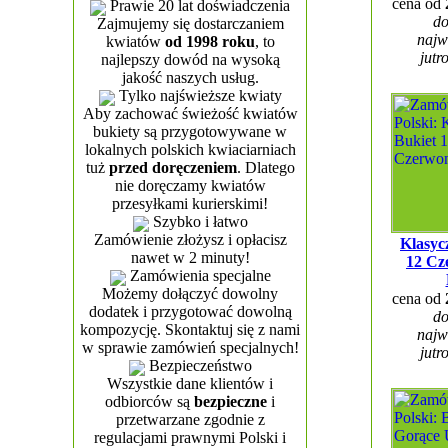
cena od
Prawie 20 lat doświadczenia
do
Zajmujemy się dostarczaniem
najw
kwiatów
od 1998 roku
, to
jutr
najlepszy dowód na wysoką
jakość naszych usług.
Tylko najświeższe kwiaty
Aby zachować świeżość kwiatów
bukiety są przygotowywane w
lokalnych polskich kwiaciarniach
tuż
przed doręczeniem
. Dlatego
nie doręczamy kwiatów
przesyłkami kurierskimi!
Szybko i łatwo
Zamówienie złożysz i opłacisz
Klasyc
nawet w 2 minuty!
12 Cz
Zamówienia specjalne
Możemy dołączyć dowolny
cena od
dodatek i przygotować dowolną
do
kompozycję. Skontaktuj się z nami
najw
w sprawie zamówień specjalnych!
jutr
Bezpieczeństwo
Wszystkie dane klientów i
odbiorców są
bezpieczne
i
przetwarzane zgodnie z
regulacjami prawnymi Polski i