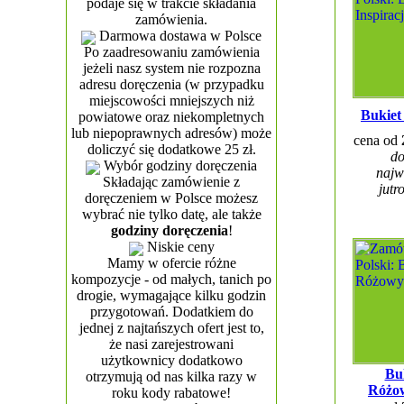
podaje się w trakcie składania
zamówienia.
Darmowa dostawa w Polsce
Po zaadresowaniu zamówienia
jeżeli nasz system nie rozpozna
adresu doręczenia (w przypadku
miejscowości mniejszych niż
Bukiet
powiatowe oraz niekompletnych
lub niepoprawnych adresów) może
cena od
doliczyć się dodatkowe 25 zł.
do
Wybór godziny doręczenia
najw
Składając zamówienie z
jutr
doręczeniem w Polsce możesz
wybrać nie tylko datę, ale także
godziny doręczenia
!
Niskie ceny
Mamy w ofercie różne
kompozycje - od małych, tanich po
drogie, wymagające kilku godzin
przygotowań. Dodatkiem do
jednej z najtańszych ofert jest to,
że nasi zarejestrowani
użytkownicy dodatkowo
Bu
otrzymują od nas kilka razy w
Różo
roku kody rabatowe!