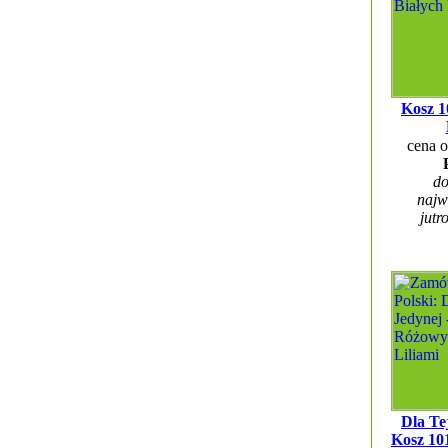
Kosz 1
cena 
do
najw
jutr
Dla Te
Kosz 10