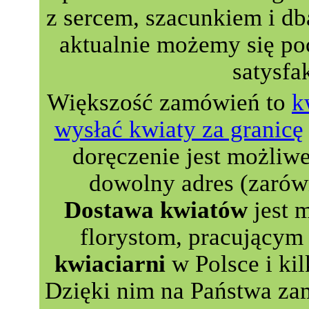
z sercem, szacunkiem i db
aktualnie możemy się p
satysfa
Większość zamówień to
k
wysłać kwiaty za granicę
doręczenie jest możliw
dowolny adres (zarów
Dostawa kwiatów
jest 
florystom, pracującym 
kwiaciarni
w Polsce i kil
Dzięki nim na Państwa za