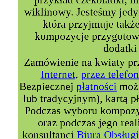
wiklinowy. Jesteśmy jedyn
która przyjmuje takż
kompozycje przygotowa
dodatki 
Zamówienie na kwiaty pr
Internet
,
przez telefon
Bezpiecznej
płatności
możn
lub tradycyjnym), kartą p
Podczas wyboru kompozyc
oraz podczas jego real
konsultanci
Biura Obsługi