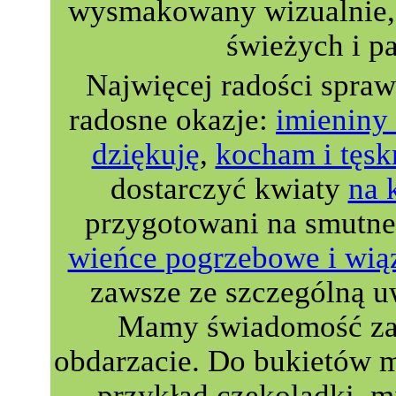
wysmakowany wizualnie, 
świeżych i p
Najwięcej radości spra
radosne okazje:
imieniny 
dziękuję
,
kocham i tęsk
dostarczyć kwiaty
na 
przygotowani na smutne
wieńce pogrzebowe i wią
zawsze ze szczególną u
Mamy świadomość zau
obdarzacie. Do bukietów 
przykład czekoladki, m