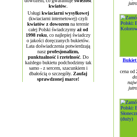
dowozem, co gwarantuje
świeżość
jutr
kwiatów
.
Usługi
kwiaciarni wysyłkowej
(kwiaciarni internetowej) czyli
kwiatów z dowozem
na terenie
całej Polski świadczymy
aż od
1998 roku
, co najlepiej świadczy
o jakości doręczanych bukietów.
Lata doświadczenia potwierdzają
nasz
profesjonalizm,
punktualność i rzetelność
. Do
Bukiet
każdego bukietu podchodzimy tak
samo - z sercem, szacunkiem i
cena od
dbałością o szczegóły.
Zaufaj
do
sprawdzonej marce!
najw
jutr