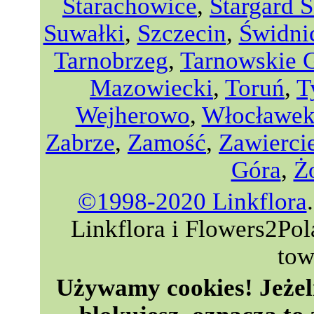
Starachowice
,
Stargard S
Suwałki
,
Szczecin
,
Świdni
Tarnobrzeg
,
Tarnowskie 
Mazowiecki
,
Toruń
,
T
Wejherowo
,
Włocławe
Zabrze
,
Zamość
,
Zawierci
Góra
,
Ż
©1998-2020 Linkflora
Linkflora i Flowers2Po
tow
Używamy cookies! Jeżeli 