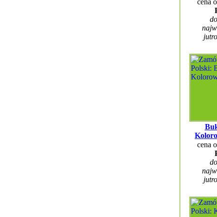
cena 
do
najw
jutr
Buk
Kolor
cena 
do
najw
jutr