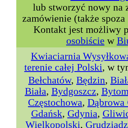
lub stworzyć nowy na 
zamówienie (także spoza 
Kontakt jest możliwy 
osobiście
w
Bi
Kwiaciarnia Wysyłkowa
terenie całej Polski
, w ty
Bełchatów
,
Będzin
,
Biał
Biała
,
Bydgoszcz
,
Byto
Częstochowa
,
Dąbrowa 
Gdańsk
,
Gdynia
,
Gliwi
Wielkopolski
,
Grudziądz