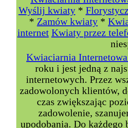
Wyślij kwiaty
*
Florystyc
*
Zamów kwiaty
*
Kwia
internet
Kwiaty przez tele
nie
Kwiaciarnia Interneto
roku i jest jedną z naj
internetowych. Przez wsz
zadowolonych klientów, do
czas zwiększając poz
zadowolenie, szanuje
upodobania. Do każdego 