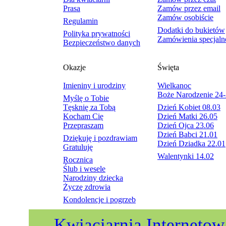
Prasa
Zamów przez email
Zamów osobiście
Regulamin
Dodatki do bukietów
Polityka prywatności
Zamówienia specjaln
Bezpieczeństwo danych
Okazje
Święta
Imieniny i urodziny
Wielkanoc
Boże Narodzenie 24-
Myślę o Tobie
Tęsknię za Tobą
Dzień Kobiet 08.03
Kocham Cię
Dzień Matki 26.05
Przepraszam
Dzień Ojca 23.06
Dzień Babci 21.01
Dziękuję i pozdrawiam
Dzień Dziadka 22.01
Gratuluję
Walentynki 14.02
Rocznica
Ślub i wesele
Narodziny dziecka
Życzę zdrowia
Kondolencje i pogrzeb
Kwiaciarnia Internetow