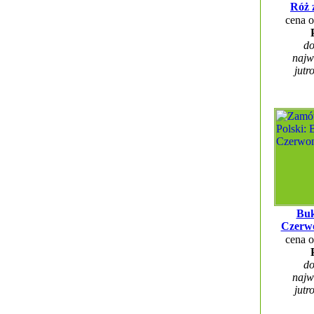
Róż 
cena 
do
najw
jutr
Buk
Czerw
cena 
do
najw
jutr