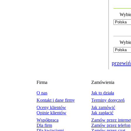
Wybie
Wybie
przewiń
Firma
Zamówienia
O nas
Jak to działa
Kontakt i dane firmy
Terminy doręczeń
Oceny klientów
Jak zamówić
Opinie klientów
Jak zapłacić
Współpraca
Zamów przez interne
Dla firm
Zamów przez telefon
Dla kwiaciarni
Zamów przez czat