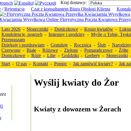
Kraj dostawy:
e
/
Rejestracja
Czat z konsultantem Biura Obsługi Klienta
Kontak
Lato 2026
-
Słoneczniki
-
Doniczkowe
-
Kosze kwiatów
-
Luks
Kondolencje, pogrzeb
-
Imieniny i urodziny
-
Myślę o Tobie, Tęsk
Przepraszam
Dziękuję i pozdrawiam
-
Gratuluję
-
Rocznica
-
Ślub
-
Narodziny
Czerwone
-
Białe
-
Różowe
-
Zielone
-
Pomarańczowe
-
Żółte
Doniczkowe
-
Róże
-
Lilie
-
Goździki
-
Gerbery
-
Słoneczniki
Start
-
O nas
-
Kontakt
-
Pomoc
-
Jak zamówić kwiaty?
-
Jak za
Wyślij kwiaty do Żor
!
zez
01
Kwiaty z dowozem w Żorach
l
m