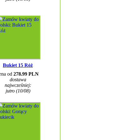
Bukiet 15 Róż
ena od
278.99 PLN
dostawa
najwcześniej:
jutro (10/08)