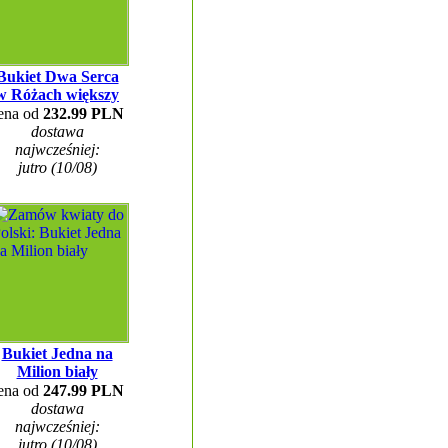
Bukiet Dwa Serca
w Różach większy
ena od
232.99 PLN
dostawa
najwcześniej:
jutro (10/08)
Bukiet Jedna na
Milion biały
ena od
247.99 PLN
dostawa
najwcześniej:
jutro (10/08)