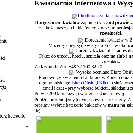
Kwiaciarnia Internetowa i Wys
Linkflora - zaufaj sprawdzon
Doręczaniem kwiatów
zajmujemy się
od prawie 2
o jakości naszych bukietów oraz naszym
profesjo
rzetelności
.
s
Doręczenie kwiatów w Ż
dniu
Możemy doręczyć kwiaty do Żor i w okolic
Poczta z kwiatami na adres do
Także do urzędu, hotelu, szpitala oraz
na ślub
i
n
ści
cmentarz.
Zadzwoń do Żor: +48 32 700 32 20!
Wysoko oceniane Biuro Obsłu
Pracownicy kwiaciarni Linkflora w Żorach oraz 
tów
ogólnopolskiego
Biura Obsługi Klienta
służą wsze
ycja
email i czat - przy wyborze bukietu, składaniu z
Prawie 200 kompozycji w ofercie standardowej
8
Poniżej prezentujemy jedynie część naszej oferty. A
prosimy wybrać kategorię bukietów
w menu na gór
.
tle).
erz kategorię: