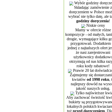
Wybór godziny doręcze
Składając zamówienie z
doręczeniem w Polsce moż
wybrać nie tylko datę, ale t
godziny doręczenia
!
Niskie ceny
Mamy w ofercie różne
kompozycje - od małych, tan
drogie, wymagające kilku g
przygotowań. Dodatkiem
jednej z najtańszych ofert jes
że nasi zarejestrowani
użytkownicy dodatkow
otrzymują od nas kilka raz
roku kody rabatowe!
Prawie 20 lat doświadcz
Zajmujemy się dostarczan
kwiatów
od 1998 roku
, 
najlepszy dowód na wyso
jakość naszych usług.
Tylko najświeższe kwi
Aby zachować świeżość kw
bukiety są przygotowywan
lokalnych polskich kwiaciar
tuż
przed doręczeniem
. Dl