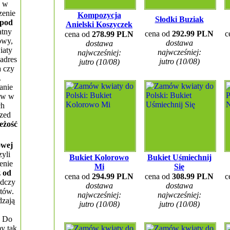
) w
zenie
Kompozycja
Słodki Buziak
pod
Anielski Koszyczek
atny
cena od
292.99 PLN
c
cena od
278.99 PLN
owy,
dostawa
dostawa
iaty
najwcześniej:
najwcześniej:
adres
jutro (10/08)
jutro (10/08)
a czy
.
anie
tów w
ch
rzed
eżość
owej
zyli
Bukiet Kolorowo
Bukiet Uśmiechnij
enie
Mi
Się
 od
cena od
294.99 PLN
cena od
308.99 PLN
c
adczy
dostawa
dostawa
etów.
najwcześniej:
najwcześniej:
dzają
jutro (10/08)
jutro (10/08)
. Do
y tak