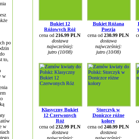
nia
esz
akże
Bukiet 12
Bukiet Różana
Różowych Róż
Poezja
cena od
216.99 PLN
cena od
230.99 PLN
c
dostawa
dostawa
ich po
najwcześniej:
najwcześniej:
odzin
jutro (10/08)
jutro (10/08)
 do
t to,
o
y w
enia
iem
to
ką
Klasyczny Bukiet
Storczyk w
aty
12 Czerwonych
Doniczce różne
iatów
Róż
kolory
c
e w
cena od
232.99 PLN
cena od
240.99 PLN
niach
dostawa
dostawa
atego
najwcześniej:
najwcześniej: