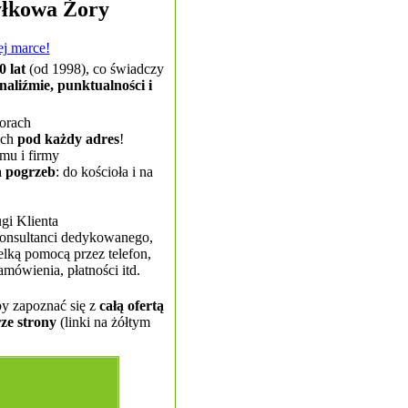
yłkowa Żory
ej marce!
0 lat
(od 1998), co świadczy
naliźmie, punktualności i
orach
ach
pod każdy adres
!
mu i firmy
a pogrzeb
: do kościoła i na
gi Klienta
konsultanci dedykowanego,
lką pomocą przez telefon,
amówienia, płatności itd.
by zapoznać się z
całą ofertą
ze strony
(linki na żółtym