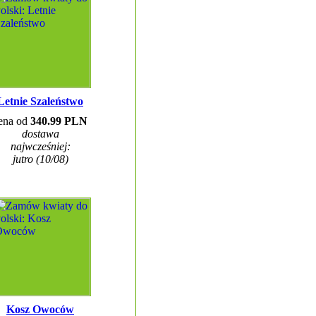
Letnie Szaleństwo
ena od
340.99 PLN
dostawa
najwcześniej:
jutro (10/08)
Kosz Owoców