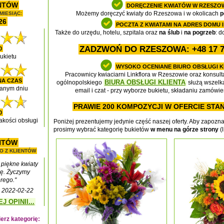
NTÓW
DORĘCZENIE KWIATÓW W RZESZO
MIESIĄC:
Możemy doręczyć kwiaty do Rzeszowa i w okolicach
p
26
POCZTA Z KWIATAMI NA ADRES DOMU I
Także do urzędu, hotelu, szpitala oraz
na ślub
i
na pogrzeb
: d
ZADZWOŃ DO RZESZOWA: +48 17 71
0
ukietu
WYSOKO OCENIANE BIURO OBSŁUGI K
Pracownicy kwiaciarni Linkflora w Rzeszowie oraz konsu
NA CZAS
BIURA OBSŁUGI KLIENTA
ogólnopolskiego
służą wszelk
anym dniu
email i czat - przy wyborze bukietu, składaniu zamówieni
PRAWIE 200 KOMPOZYCJI W OFERCIE ST
0
akości obsługi
Poniżej prezentujemy jedynie część naszej oferty. Aby zapozna
prosimy wybrać kategorię bukietów
w menu na górze strony
(l
ENTÓW
O Z KLIENTÓW
 piękne kwiaty
kę. Życzymy
rego."
u 2022-02-22
 OPINII...
erz kategorię: