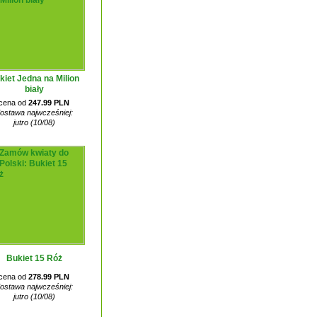
kiet Jedna na Milion
biały
cena od
247.99 PLN
ostawa najwcześniej:
jutro (10/08)
Bukiet 15 Róż
cena od
278.99 PLN
ostawa najwcześniej:
jutro (10/08)