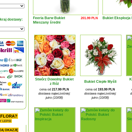
Feeria Barw Bukiet
Bukiet Eksplozja
201.99 PLN
 kraj dostawy:
Mieszany średni
Stwórz Dowolny Bukiet
K
Bukiet Ciepłe Myśli
z Róż
cena od
217.99 PLN
cena od
193.99 PLN
dostawa najwcześniej:
dostawa najwcześniej:
d
jutro (10/08)
jutro (10/08)
KFLORA?
Y LEPSI
DĄ OKAZJĘ