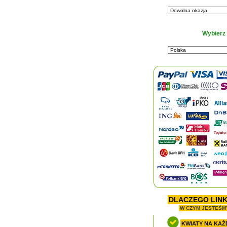
Wybierz
DLACZEGO LIN
W CZYM JESTEŚM
KWIATY NA KAŻ