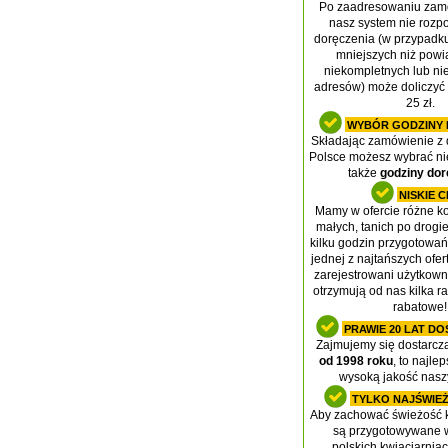
Po zaadresowaniu zamó
nasz system nie rozp
doręczenia (w przypadk
mniejszych niż powi
niekompletnych lub n
adresów) może doliczyć
25 zł.
WYBÓR GODZINY 
Składając zamówienie z
Polsce możesz wybrać nie 
także
godziny dor
NISKIE 
Mamy w ofercie różne k
małych, tanich po drog
kilku godzin przygotowa
jednej z najtańszych ofert 
zarejestrowani użytkow
otrzymują od nas kilka r
rabatowe!
PRAWIE 20 LAT D
Zajmujemy się dostarcz
od 1998 roku
, to najl
wysoką jakość nasz
TYLKO NAJŚWIEŻ
Aby zachować świeżość k
są przygotowywane w
polskich kwiaciarnia