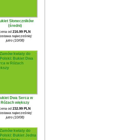
ukiet Słoneczników
(średni)
cena od
216.99 PLN
ostawa najwcześniej:
jutro (10/08)
ukiet Dwa Serca w
Różach większy
cena od
232.99 PLN
ostawa najwcześniej:
jutro (10/08)