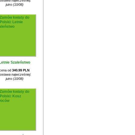
ostawa najwcześniej:
jutro (10/08)
Letnie Szaleństwo
cena od
340.99 PLN
ostawa najwcześniej:
jutro (10/08)