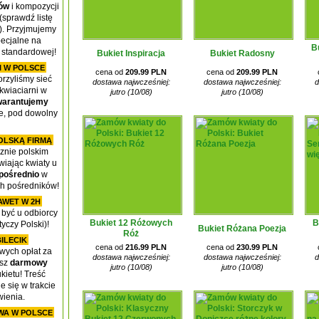
ów
i kompozycji
(sprawdź listę
y). Przyjmujemy
ecjalne na
B
 standardowej!
Bukiet Inspiracja
Bukiet Radosny
I W POLSCE
cena od
209.99 PLN
cena od
209.99 PLN
orzyliśmy sieć
dostawa najwcześniej:
dostawa najwcześniej:
d
kwiaciarni w
jutro (10/08)
jutro (10/08)
arantujemy
ce, pod dowolny
OLSKĄ FIRMĄ
cznie polskim
iając kwiaty u
pośrednio
w
ch pośredników!
AWET W 2H
być u odbiorcy
Bukiet 12 Różowych
B
yczy Polski)!
Bukiet Różana Poezja
Róż
ILECIK
cena od
216.99 PLN
cena od
230.99 PLN
wych opłat za
dostawa najwcześniej:
dostawa najwcześniej:
d
asz
darmowy
jutro (10/08)
jutro (10/08)
ietu! Treść
e się w trakcie
ienia.
A W POLSCE