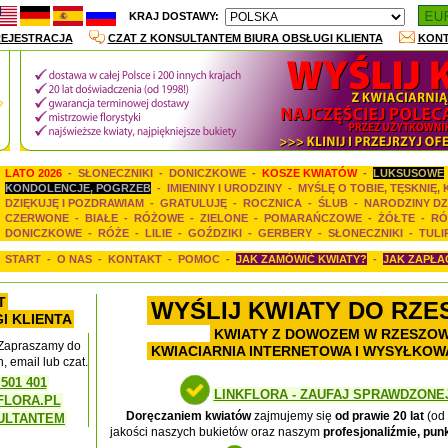
KRAJ DOSTAWY:
EJESTRACJA
CZAT Z KONSULTANTEM BIURA OBSŁUGI KLIENTA
KON
LATO 2026
-
SŁONECZNIKI
-
DONICZKOWE
-
KOSZE KWIATÓW
-
LUKSUSOWE
KONDOLENCJE, POGRZEB
-
IMIENINY I URODZINY
-
MYŚLĘ O TOBIE, TĘSKNIĘ,
DZIĘKUJĘ I POZDRAWIAM
-
GRATULUJĘ
-
ROCZNICA
-
ŚLUB
-
NARODZINY DZ
CZERWONE
-
BIAŁE
-
RÓŻOWE
-
ZIELONE
-
POMARAŃCZOWE
-
ŻÓŁTE
-
RÓ
DONICZKOWE
-
RÓŻE
-
LILIE
-
GOŹDZIKI
-
GERBERY
-
SŁONECZNIKI
-
TULI
START
-
O NAS
-
KONTAKT
-
POMOC
-
JAK ZAMÓWIĆ KWIATY?
-
JAK ZAPŁA
T
WYŚLIJ KWIATY DO RZ
I KLIENTA
KWIATY Z DOWOZEM W RZESZOW
 Zapraszamy do
KWIACIARNIA INTERNETOWA I WYSYŁKO
, email lub czat.
 501 401
LINKFLORA - ZAUFAJ SPRAWDZONE
FLORA.PL
Doręczaniem kwiatów
zajmujemy się
od prawie 20 lat
(od 
ULTANTEM
jakości naszych bukietów oraz naszym
profesjonaliźmie, punk