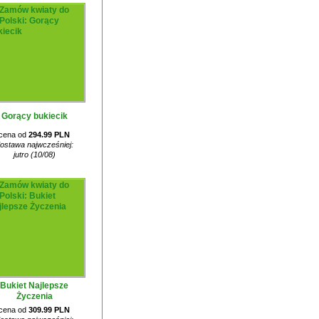
Gorący bukiecik
cena od
294.99 PLN
ostawa najwcześniej:
jutro (10/08)
Bukiet Najlepsze
Życzenia
cena od
309.99 PLN