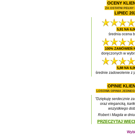
OCENY KLIE
ZA OSTATNI PEŁNY 
LIPIEC 20
5,91 NA 6,0
średnia ocena b
100% ZAMÓWIEŃ 
doręczonych w wybr
5,88 NA 6,0
średnie zadowolenie z j
OPINIE KLI
LOSOWA OPINIA JEDNEG
"Dziękuję serdecznie za
oraz elegancką, kart
wszystkiego dob
Robert i Magda w dni
PRZECZYTAJ WIĘCEJ
Wybi