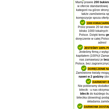
Mamy prawie
200 bukiet
w ofercie standardowej 
kategorii na górze stron
także zamówienia sp
kompozycje spoza oferty
1000 KWIACIARN
Przez prawie 20 lat stw
blisko 1000 lokalnych 
Polsce. Dzięki temu
gw
doręczenie w całej Pols
adres!
JESTEŚMY 100% P
Jesteśmy firmą z wyłą
kapitałem (100%)! Zamaw
nas zamawiasz je
bez
Polsce, bez zagraniczny
DORĘCZENIE N
Zamówione kwiaty mogą 
nawet w 2 godziny
(dot
DARMOWY B
Nie pobieramy dodatko
bilecik - u nas otrzym
bilecik
do każdego buk
bilecika (dowolną) podaj
składania zamów
DARMOWA DOSTAW