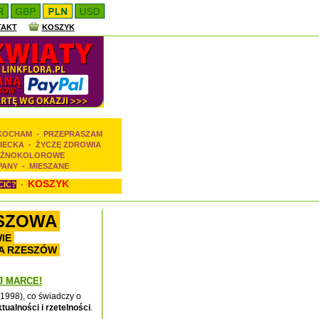
TAKT
KOSZYK
 KOCHAM
-
PRZEPRASZAM
IECKA
-
ŻYCZĘ ZDROWIA
ŻNOKOLOROWE
PANY
-
MIESZANE
KOSZYK
CIĆ?
-
ESZOWA
IE
WA RZESZÓW
J MARCE!
1998), co świadczy o
tualności i rzetelności
.