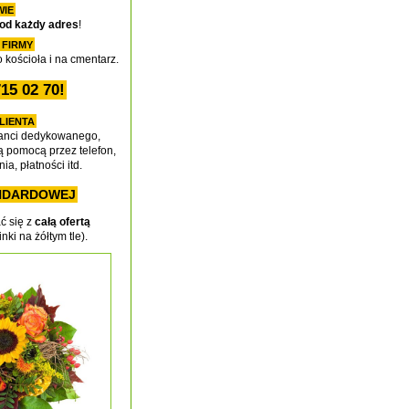
WIE
od każdy adres
!
 FIRMY
o kościoła i na cmentarz.
5 02 70!
LIENTA
ltanci dedykowanego,
ą pomocą przez telefon,
a, płatności itd.
ANDARDOWEJ
ć się z
całą ofertą
inki na żółtym tle).