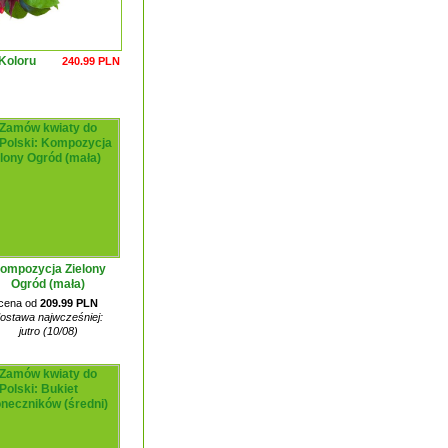
 Koloru
240.99 PLN
ompozycja Zielony
Ogród (mała)
cena od
209.99 PLN
ostawa najwcześniej:
jutro (10/08)