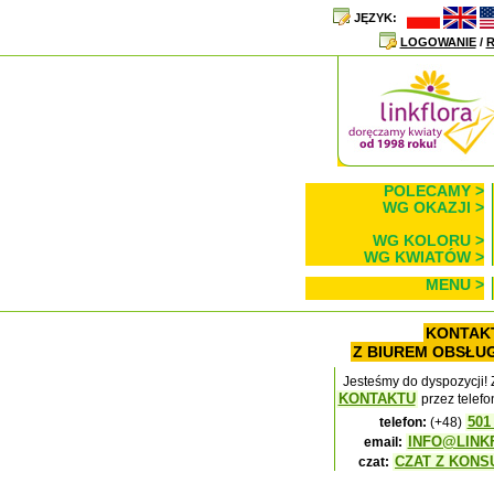
JĘZYK:
LOGOWANIE
/
R
POLECAMY >
WG OKAZJI >
WG KOLORU >
WG KWIATÓW >
MENU >
KONTAK
Z BIUREM OBSŁUG
Jesteśmy do dyspozycji!
KONTAKTU
przez telefon
501
telefon:
(+48)
INFO@LINK
email:
CZAT Z KONS
czat: