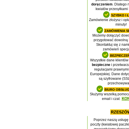
doręczeniem
. Dlatego
kwiatów przesyłkami k
SZYBKO I 
Zamówienie złożysz i opł
minuty!
ZAMÓWIENIA S
Możemy dołączyć dowol
przygotować dowolną 
Skontaktuj się z nam
zamówień specja
BEZPIECZE
Wszystkie dane klientów
bezpieczne
i przetwarz
regulacjami prawnymi P
Europejskiej. Dane doty
są szyfrowane (SSL)
przechowywa
BIURO OBSŁUG
Służymy wszelką pomocą 
KO
email i czat:
RZESZÓ
Poprzez naszą usługę 
poczty (kwiatowej paczk