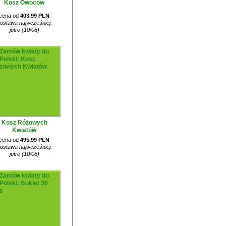
Kosz Owoców
cena od
403.99 PLN
ostawa najwcześniej:
jutro (10/08)
Kosz Różowych
Kwiatów
cena od
495.99 PLN
ostawa najwcześniej:
jutro (10/08)