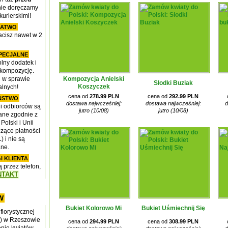
 nie doręczamy
urierskimi!
ŁATWO
acisz nawet w 2
PECJALNE
ny dodatek i
kompozycję.
Kompozycja Anielski
i w sprawie
Słodki Buziak
Koszyczek
lnych!
cena od
278.99 PLN
cena od
292.99 PLN
ŃSTWO
dostawa najwcześniej:
dostawa najwcześniej:
d
 i odbiorców są
jutro (10/08)
jutro (10/08)
ane zgodnie z
olski i Unii
czące płatności
 i nie są
ne.
I KLIENTA
przez telefon,
NTAKT
W
Bukiet Kolorowo Mi
Bukiet Uśmiechnij Się
florystycznej
i) w Rzeszowie
cena od
294.99 PLN
cena od
308.99 PLN