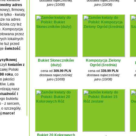
nie kwiatów
dostawa najwcześniej:
dostawa najwcześniej:
d
jutro (10/08)
jutro (10/08)
owolny adres
mowy), firmowy,
e tylko - kwiaty
kże na adres
cioła czy też
. Kompozycja
gotowana przez
zych lokalnych
ie tuż przed
uje
świeżość
wysyłkowej
Bukiet Słoneczników
Kompozycja Zielony
czyli
kwiatów z
(duży)
Ogród (średnia)
całej Polski
cena od
309.99 PLN
cena od
339.99 PLN
98 roku
, co
dostawa najwcześniej:
dostawa najwcześniej:
d
o jakości
jutro (10/08)
jutro (10/08)
tów. Lata
rdzają nasz
ktualność i
ego bukietu
 - z sercem,
 o szczegóły.
j marce!
Bukiet 20 Kolorowych