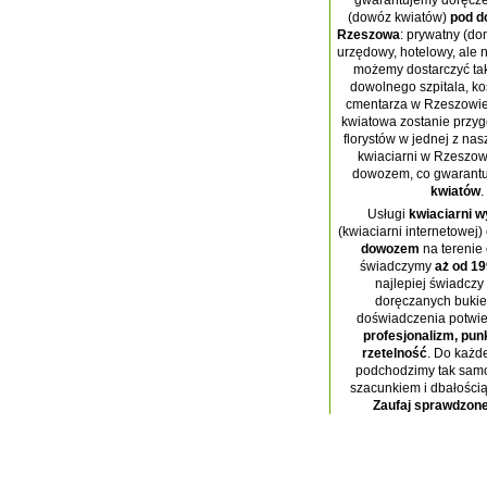
gwarantujemy doręcze
(dowóz kwiatów)
pod d
Rzeszowa
: prywatny (do
urzędowy, hotelowy, ale ni
możemy dostarczyć ta
dowolnego szpitala, koś
cmentarza w Rzeszowie
kwiatowa zostanie przy
florystów w jednej z nas
kwiaciarni w Rzeszow
dowozem, co gwarant
kwiatów
.
Usługi
kwiaciarni 
(kwiaciarni internetowej) 
dowozem
na terenie 
świadczymy
aż od 19
najlepiej świadczy 
doręczanych bukie
doświadczenia potwie
profesjonalizm, pun
rzetelność
. Do każd
podchodzimy tak samo
szacunkiem i dbałością
Zaufaj sprawdzone