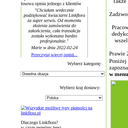
Także 
losowa opinia jednego z klientów
"Chciałam serdecznie
Zadzwoń
podziękować kwiaciarni Linkflora
za super serwis. Od momentu
złożenia zamówienia do
Pracow
zakończenia, cała transakcja
dedyko
została wykonana bardzo
wszel
profesjonalnie."
Marie w dniu 2022-02-24
Prawie 
Przeczytaj więcej opinii...
Poniżej
Wybierz kategorię:
zapozna
w menu 
Wybierz kraj dostawy:
Dlaczego Linkflora?
w czym jesteśmy lepsi