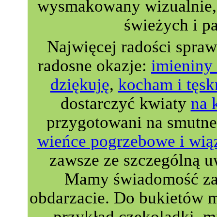
wysmakowany wizualnie, 
świeżych i p
Najwięcej radości spra
radosne okazje:
imieniny 
dziękuję
,
kocham i tęsk
dostarczyć kwiaty
na 
przygotowani na smutne
wieńce pogrzebowe i wią
zawsze ze szczególną u
Mamy świadomość zau
obdarzacie. Do bukietów 
przykład czekoladki, m