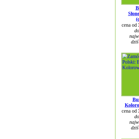
B
Słon
(
cena od
do
najw
dziś
Bu
Kolor
cena od
do
najw
dziś