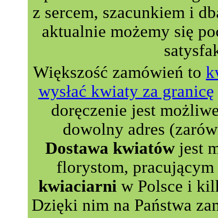
z sercem, szacunkiem i db
aktualnie możemy się p
satysfa
Większość zamówień to
k
wysłać kwiaty za granicę
doręczenie jest możliw
dowolny adres (zarów
Dostawa kwiatów
jest 
florystom, pracującym 
kwiaciarni
w Polsce i kil
Dzięki nim na Państwa za