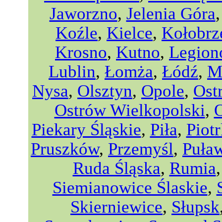
Jaworzno
,
Jelenia Góra
Koźle
,
Kielce
,
Kołobrz
Krosno
,
Kutno
,
Legio
Lublin
,
Łomża
,
Łódź
,
M
Nysa
,
Olsztyn
,
Opole
,
Ost
Ostrów Wielkopolski
,
Piekary Śląskie
,
Piła
,
Piot
Pruszków
,
Przemyśl
,
Puła
Ruda Śląska
,
Rumia
Siemianowice Ślaskie
,
Skierniewice
,
Słupsk