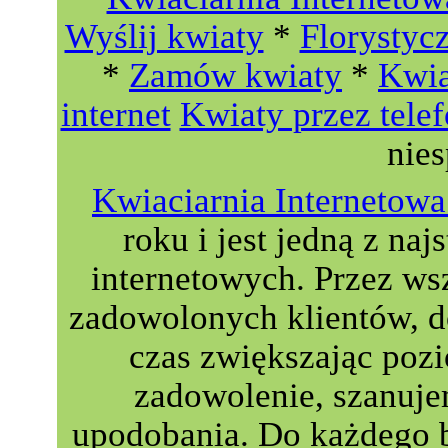
Wyślij kwiaty
*
Florystyc
*
Zamów kwiaty
*
Kwia
internet
Kwiaty przez tele
nie
Kwiaciarnia Interneto
roku i jest jedną z naj
internetowych. Przez wsz
zadowolonych klientów, do
czas zwiększając poz
zadowolenie, szanuje
upodobania. Do każdego 