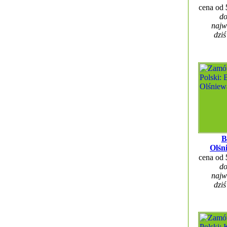
cena od
do
najw
dziś
B
Olśn
cena od
do
najw
dziś