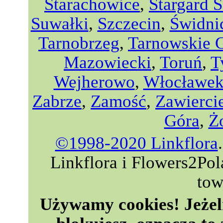
Starachowice
,
Stargard S
Suwałki
,
Szczecin
,
Świdni
Tarnobrzeg
,
Tarnowskie 
Mazowiecki
,
Toruń
,
T
Wejherowo
,
Włocławe
Zabrze
,
Zamość
,
Zawierci
Góra
,
Ż
©1998-2020 Linkflora
Linkflora i Flowers2Po
tow
Używamy cookies! Jeżeli 