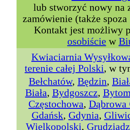
lub stworzyć nowy na 
zamówienie (także spoza 
Kontakt jest możliwy 
osobiście
w
Bi
Kwiaciarnia Wysyłkowa
terenie całej Polski
, w ty
Bełchatów
,
Będzin
,
Biał
Biała
,
Bydgoszcz
,
Byto
Częstochowa
,
Dąbrowa 
Gdańsk
,
Gdynia
,
Gliwi
Wielkopolski
,
Grudziądz