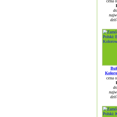
cena 
do
najw
dziś
Buk
Kolor
cena 
do
najw
dziś