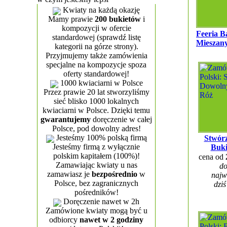
Kwiaty na każdą okazję
Mamy prawie
200 bukietów
i
kompozycji w ofercie
Feeria B
standardowej (sprawdź listę
Mieszany
kategorii na górze strony).
Przyjmujemy także zamówienia
specjalne na kompozycje spoza
oferty standardowej!
1000 kwiaciarni w Polsce
Przez prawie 20 lat stworzyliśmy
sieć blisko 1000 lokalnych
kwiaciarni w Polsce. Dzięki temu
gwarantujemy
doręczenie w całej
Polsce, pod dowolny adres!
Jesteśmy 100% polską firmą
Stwór
Jesteśmy firmą z wyłącznie
Buki
polskim kapitałem (100%)!
cena od
Zamawiając kwiaty u nas
do
zamawiasz je
bezpośrednio
w
najw
Polsce, bez zagranicznych
dziś
pośredników!
Doręczenie nawet w 2h
Zamówione kwiaty mogą być u
odbiorcy
nawet w 2 godziny