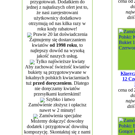
cena od
przygotowań. Dodatkiem do
do
jednej z najtańszych ofert jest to,
najw
że nasi zarejestrowani
dziś
użytkownicy dodatkowo
otrzymują od nas kilka razy w
roku kody rabatowe!
Prawie 20 lat doświadczenia
Zajmujemy się dostarczaniem
kwiatów
od 1998 roku
, to
najlepszy dowód na wysoką
jakość naszych usług.
Tylko najświeższe kwiaty
Aby zachować świeżość kwiatów
bukiety są przygotowywane w
Klasyc
lokalnych polskich kwiaciarniach
12 Cz
tuż
przed doręczeniem
. Dlatego
nie doręczamy kwiatów
cena od
przesyłkami kurierskimi!
do
Szybko i łatwo
najw
Zamówienie złożysz i opłacisz
dziś
nawet w 2 minuty!
Zamówienia specjalne
Możemy dołączyć dowolny
dodatek i przygotować dowolną
kompozycję. Skontaktuj się z nami