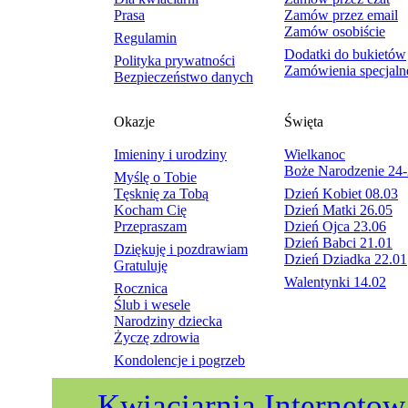
Prasa
Zamów przez email
Zamów osobiście
Regulamin
Dodatki do bukietów
Polityka prywatności
Zamówienia specjaln
Bezpieczeństwo danych
Okazje
Święta
Imieniny i urodziny
Wielkanoc
Boże Narodzenie 24-
Myślę o Tobie
Tęsknię za Tobą
Dzień Kobiet 08.03
Kocham Cię
Dzień Matki 26.05
Przepraszam
Dzień Ojca 23.06
Dzień Babci 21.01
Dziękuję i pozdrawiam
Dzień Dziadka 22.01
Gratuluję
Walentynki 14.02
Rocznica
Ślub i wesele
Narodziny dziecka
Życzę zdrowia
Kondolencje i pogrzeb
Kwiaciarnia Internetow