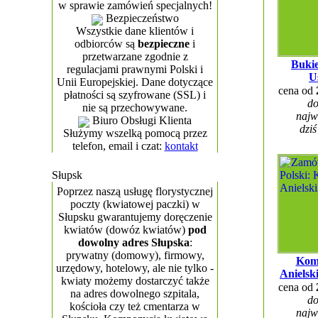
w sprawie zamówień specjalnych!
Bezpieczeństwo
Wszystkie dane klientów i
odbiorców są
bezpieczne
i
przetwarzane zgodnie z
Bukie
regulacjami prawnymi Polski i
U
Unii Europejskiej. Dane dotyczące
cena od
płatności są szyfrowane (SSL) i
do
nie są przechowywane.
najw
Biuro Obsługi Klienta
dziś
Służymy wszelką pomocą przez
telefon, email i czat:
kontakt
Słupsk
Poprzez naszą usługę florystycznej
poczty (kwiatowej paczki) w
Słupsku gwarantujemy doręczenie
kwiatów (dowóz kwiatów)
pod
dowolny adres Słupska
:
prywatny (domowy), firmowy,
Kom
urzędowy, hotelowy, ale nie tylko -
Anielsk
kwiaty możemy dostarczyć także
cena od
na adres dowolnego szpitala,
do
kościoła czy też cmentarza w
najw