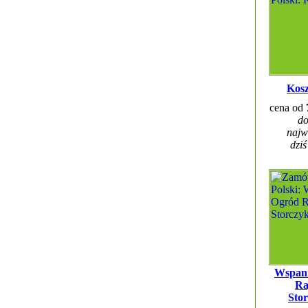
Kosz
cena od
do
najw
dziś
Wspani
Ra
Sto