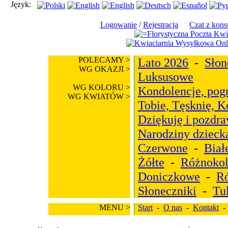
Język:
Logowanie
/
Rejestracja
Czat z kons
POLECAMY >
Lato 2026
-
Słon
WG OKAZJI >
Luksusowe
WG KOLORU >
Kondolencje, pog
WG KWIATÓW >
Tobie, Tęsknię, 
Dziękuję i pozdr
Narodziny dzieck
Czerwone
-
Biał
Żółte
-
Różnoko
Doniczkowe
-
R
Słoneczniki
-
Tu
MENU >
Start
-
O nas
-
Kontakt