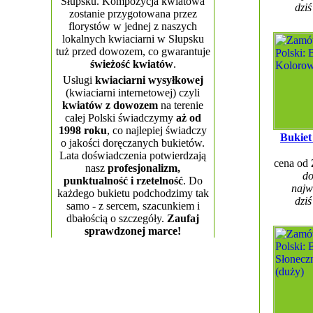
Słupsku. Kompozycja kwiatowa
dziś
zostanie przygotowana przez
florystów w jednej z naszych
lokalnych kwiaciarni w Słupsku
tuż przed dowozem, co gwarantuje
świeżość kwiatów
.
Usługi
kwiaciarni wysyłkowej
(kwiaciarni internetowej) czyli
kwiatów z dowozem
na terenie
całej Polski świadczymy
aż od
1998 roku
, co najlepiej świadczy
Bukiet
o jakości doręczanych bukietów.
Lata doświadczenia potwierdzają
cena od
nasz
profesjonalizm,
do
punktualność i rzetelność
. Do
najw
każdego bukietu podchodzimy tak
dziś
samo - z sercem, szacunkiem i
dbałością o szczegóły.
Zaufaj
sprawdzonej marce!