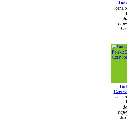
Róż 
cena 
do
najw
dziś
Buk
Czerw
cena 
do
najw
dziś