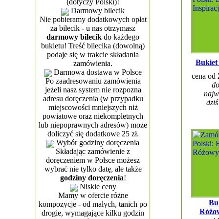
(dotyczy Polski)!
Darmowy bilecik
Nie pobieramy dodatkowych opłat
za bilecik - u nas otrzymasz
darmowy bilecik
do każdego
bukietu! Treść bilecika (dowolną)
podaje się w trakcie składania
Bukiet
zamówienia.
Darmowa dostawa w Polsce
cena od
Po zaadresowaniu zamówienia
do
jeżeli nasz system nie rozpozna
najw
adresu doręczenia (w przypadku
dziś
miejscowości mniejszych niż
powiatowe oraz niekompletnych
lub niepoprawnych adresów) może
doliczyć się dodatkowe 25 zł.
Wybór godziny doręczenia
Składając zamówienie z
doręczeniem w Polsce możesz
wybrać nie tylko datę, ale także
godziny doręczenia
!
Niskie ceny
Mamy w ofercie różne
Bu
kompozycje - od małych, tanich po
Różo
drogie, wymagające kilku godzin