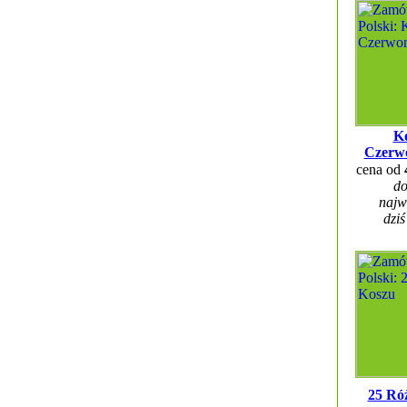
Ko
Czerw
cena od
do
najw
dziś
25 Ró