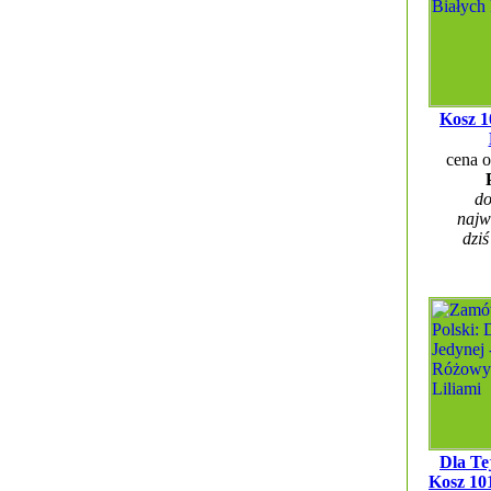
Kosz 1
cena 
do
najw
dziś
Dla Te
Kosz 10