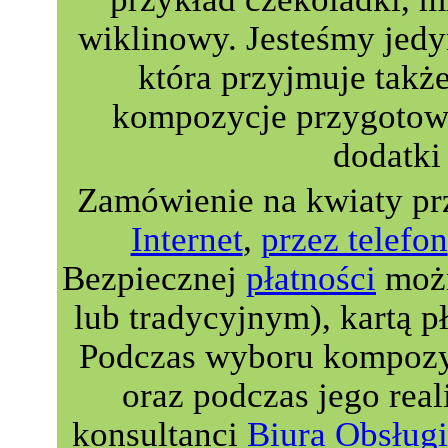
wiklinowy. Jesteśmy jedyn
która przyjmuje takż
kompozycje przygotowa
dodatki 
Zamówienie na kwiaty pr
Internet
,
przez telefon
Bezpiecznej
płatności
możn
lub tradycyjnym), kartą p
Podczas wyboru kompozyc
oraz podczas jego real
konsultanci
Biura Obsługi