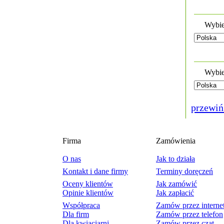
Wybie
Wybie
przewiń
Firma
Zamówienia
O nas
Jak to działa
Kontakt i dane firmy
Terminy doręczeń
Oceny klientów
Jak zamówić
Opinie klientów
Jak zapłacić
Współpraca
Zamów przez interne
Dla firm
Zamów przez telefon
Dla kwiaciarni
Zamów przez czat