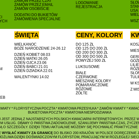
ZAMÓW PRZEZ CZAT
SŁO
LOGOWANIE
ZAMÓW PRZEZ EMAIL
STA
REJESTRACJA
ZAMÓW OSOBIŚCIE
USA
WIE
DODATKI DO BUKIETÓW
I
ZAMÓWIENIA SPECJALNE
WSZY
NYCH
ŚWIĘTA
CENY, KOLORY
KW
WIELKANOC
DO 125 ZŁ
KOS
BOŻE NARODZENIE 24-26.12
OD 125 DO 200 ZŁ
MIES
OD 200 DO 300 ZŁ
DZIEŃ KOBIET 08.03
OD 300 DO 500 ZŁ
GER
DZIEŃ MATKI 26.05
POWYŻEJ 500 ZŁ
GOŹD
DZIEŃ OJCA 23.06
LILIE
DZIEŃ BABCI 21.01
LUKSUSOWE
AM
RÓŻ
DZIEŃ DZIADKA 22.01
BIAŁE
SŁO
WALENTYNKI 14.02
CZERWONE
TUL
MIESZANE KOLORY
W K
POMARAŃCZOWE
RÓŻOWE
Z MI
ŻÓŁTE
ZEB
KWIATY
*
FLORYSTYCZNA POCZTA
*
KWIATOWA PRZESYŁKA
*
ZAMÓW KWIATY
*
KWIAC
BUKIETOWA POCZTA * KWIATOWA NIESPODZIANKA
 I JEST JEDNĄ Z NAJSTARSZYCH POLSKICH KWIACIARNI INTERNETOWYCH. PRZEZ
 USŁUG. DBAMY O PAŃSTWA ZADOWOLENIE, SZANUJEMY PAŃSTWA CZAS, ŻYCZEN
IĄ O SZCZEGÓŁY. DZIĘKI TEMU AKTUALNIE MOŻEMY SIĘ POCHWALIĆ PRAKTYCZNIE
E
WYSŁAĆ KWIATY ZA GRANICĘ
DO BLISKO 200 KRAJÓW. W POLSCE DORĘCZENIE 
MOŻLIWA DZIĘKI DOŚWIADCZONYM FLORYSTOM, PRACUJĄCYM W ROZLEGŁEJ SIEC