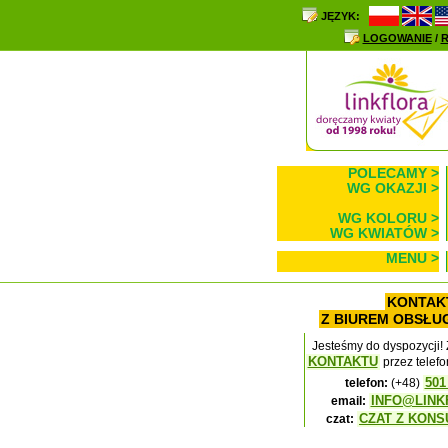
JĘZYK:
LOGOWANIE
/
R
POLECAMY >
WG OKAZJI >
WG KOLORU >
WG KWIATÓW >
MENU >
KONTAK
Z BIUREM OBSŁUG
Jesteśmy do dyspozycji!
KONTAKTU
przez telefon
501
telefon:
(+48)
INFO@LINK
email:
CZAT Z KON
czat: