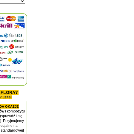
KFLORA?
Y LEPSI
DĄ OKAZJĘ
tów
i kompozycji
(sprawdź listę
y). Przyjmujemy
ecjalne na
 standardowej!