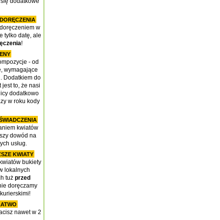
 się dodatkowe
 DORĘCZENIA
 doręczeniem w
 tylko datę, ale
ęczenia
!
CENY
ompozycje - od
ie, wymagające
ń. Dodatkiem do
 jest to, że nasi
nicy dodatkowo
azy w roku kody
OŚWIADCZENIA
aniem kwiatów
epszy dowód na
ych usług.
SZE KWIATY
wiatów bukiety
w lokalnych
ch tuż
przed
 nie doręczamy
kurierskimi!
ŁATWO
acisz nawet w 2