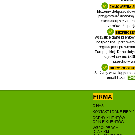
minuty!
ZAMÓWIENIA S
Możemy dołączyć dowo
przygotować dowolną
Skontaktuj się z nam
zamówień specj
BEZPIECZ
Wszystkie dane klientów
bezpieczne
i przetwarz
regulacjami prawnymi 
Europejskiej. Dane doty
są szyfrowane (SSL
przechowywa
BIURO OBSŁUG
Służymy wszelką pomocą 
KO
email i czat:
FIRMA
O NAS
KONTAKT I DANE FIRMY
OCENY KLIENTÓW
OPINIE KLIENTÓW
WSPÓŁPRACA
DLA FIRM