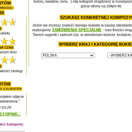
koloru, kwiatów, ceny... Listę kategorii znajdziesz w rozwija
ENTÓW
górze strony na żółtym tle.
MIESIĄC:
26
SZUKASZ KONKRETNEJ KOMPOZY
Jeżeli nie możesz znaleźć danego bukietu w naszej standardow
0
ZAMÓWIENIA SPECJALNE
realizujemy
- nasi floryści mo
ukietu
Twoich sugestii i zaleceń (np. w określonym kolorze, kształcie
WYBIERZ KRAJ I KATEGORIĘ BUKI
NA CZAS
ranym dniu
0
akości obsługi
ENTÓW
O Z KLIENTÓW
ostałem zdjęcie
zadowolona."
2-03-29
 OPINII...
erz kategorię: