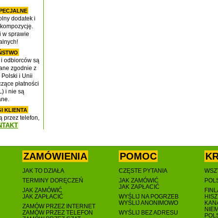
PECJALNE
lny dodatek i
 kompozycję.
i w sprawie
alnych!
EŃSTWO
 i odbiorców są
ane zgodnie z
Polski i Unii
czące płatności
) i nie są
ne.
I KLIENTA
przez telefon,
NTAKT
ZAMÓWIENIA
POMOC
K
JAK TO DZIAŁA
CZĘSTE PYTANIA
WSZY
TERMINY DORĘCZEŃ
JAK ZAMÓWIĆ
POL
JAK ZAPŁACIĆ
JAK ZAMÓWIĆ
FINL
JAK ZAPŁACIĆ
WYŚLIJ NA POGRZEB
HISZ
WYŚLIJ ANONIMOWO
KAN
ZAMÓW PRZEZ INTERNET
NIE
ZAMÓW PRZEZ TELEFON
WYŚLIJ BEZ ADRESU
POL