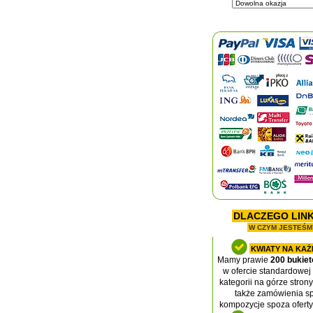
DLACZEGO LIN
W CZYM JESTEŚM
KWIATY NA KAŻ
Mamy prawie
200 bukie
w ofercie standardowej 
kategorii na górze stron
także zamówienia sp
kompozycje spoza oferty