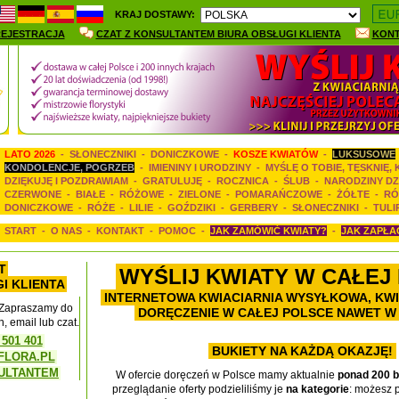
KRAJ DOSTAWY:
EJESTRACJA
CZAT Z KONSULTANTEM BIURA OBSŁUGI KLIENTA
KON
LATO 2026
-
SŁONECZNIKI
-
DONICZKOWE
-
KOSZE KWIATÓW
-
LUKSUSOWE
KONDOLENCJE, POGRZEB
-
IMIENINY I URODZINY
-
MYŚLĘ O TOBIE, TĘSKNIĘ,
DZIĘKUJĘ I POZDRAWIAM
-
GRATULUJĘ
-
ROCZNICA
-
ŚLUB
-
NARODZINY DZ
CZERWONE
-
BIAŁE
-
RÓŻOWE
-
ZIELONE
-
POMARAŃCZOWE
-
ŻÓŁTE
-
RÓ
DONICZKOWE
-
RÓŻE
-
LILIE
-
GOŹDZIKI
-
GERBERY
-
SŁONECZNIKI
-
TULI
START
-
O NAS
-
KONTAKT
-
POMOC
-
JAK ZAMÓWIĆ KWIATY?
-
JAK ZAPŁA
T
WYŚLIJ KWIATY W CAŁEJ
I KLIENTA
INTERNETOWA KWIACIARNIA WYSYŁKOWA, KW
 Zapraszamy do
DORĘCZENIE W CAŁEJ POLSCE NAWET W 
, email lub czat.
 501 401
BUKIETY NA KAŻDĄ OKAZJĘ!
FLORA.PL
SULTANTEM
W ofercie doręczeń w Polsce mamy aktualnie
ponad 200 
przeglądanie oferty podzieliliśmy je
na kategorie
: możesz p