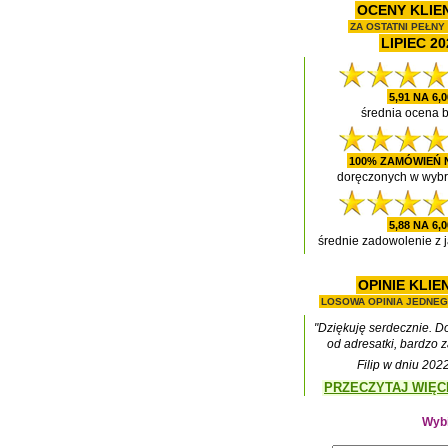
OCENY KLI
ZA OSTATNI PEŁNY 
LIPIEC 20
5,91 NA 6,0
średnia ocena b
100% ZAMÓWIEŃ 
doręczonych w wyb
5,88 NA 6,0
średnie zadowolenie z j
OPINIE KLI
LOSOWA OPINIA JEDNEG
"Dziękuję serdecznie. D
od adresatki, bardzo 
Filip w dniu 202
PRZECZYTAJ WIĘCEJ
Wybi