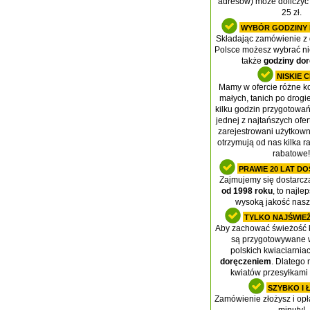
adresów) może doliczyć
25 zł.
WYBÓR GODZINY
Składając zamówienie z
Polsce możesz wybrać nie
także
godziny dor
NISKIE 
Mamy w ofercie różne k
małych, tanich po drog
kilku godzin przygotowa
jednej z najtańszych ofert
zarejestrowani użytkow
otrzymują od nas kilka r
rabatowe!
PRAWIE 20 LAT D
Zajmujemy się dostarcz
od 1998 roku
, to najl
wysoką jakość nasz
TYLKO NAJŚWIEŻ
Aby zachować świeżość k
są przygotowywane 
polskich kwiaciarnia
doręczeniem
. Dlatego
kwiatów przesyłkami 
SZYBKO I 
Zamówienie złożysz i opł