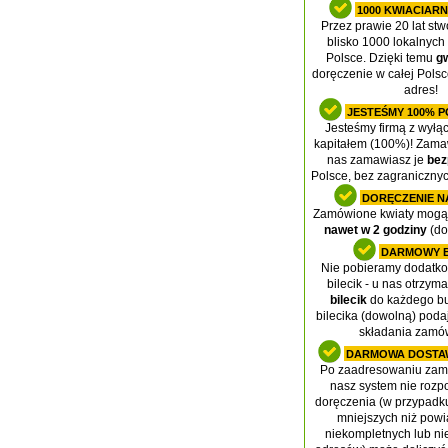
1000 KWIACIARN
Przez prawie 20 lat stw
blisko 1000 lokalnych
Polsce. Dzięki temu
g
doręczenie w całej Pols
adres!
JESTEŚMY 100% P
Jesteśmy firmą z wyłą
kapitałem (100%)! Zamaw
nas zamawiasz je
bez
Polsce, bez zagraniczny
DORĘCZENIE N
Zamówione kwiaty mogą 
nawet w 2 godziny
(do
DARMOWY B
Nie pobieramy dodatko
bilecik - u nas otrzym
bilecik
do każdego bu
bilecika (dowolną) podaj
składania zamów
DARMOWA DOSTA
Po zaadresowaniu zamó
nasz system nie rozp
doręczenia (w przypadk
mniejszych niż powi
niekompletnych lub n