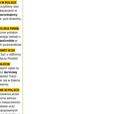
I W POLSCE
orzyliśmy sieć
 kwiaciarni w
warantujemy
ce, pod dowolny
OLSKĄ FIRMĄ
cznie polskim
iając kwiaty u
pośrednio
w
ch pośredników!
AWET W 2H
być u odbiorcy
tyczy Polski)!
ILECIK
wych opłat za
asz
darmowy
kietu! Treść
e się w trakcie
ienia.
WA W POLSCE
wienia jeżeli
ozna adresu
u miejscowości
atowe oraz
iepoprawnych