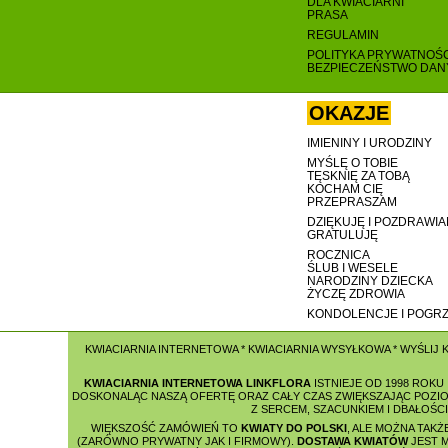
DLA KWIACIARNI
PRASA
REGULAMIN
POLITYKA PRYWATNOŚC
BEZPIECZEŃSTWO DA
OKAZJE
IMIENINY I URODZINY
MYŚLĘ O TOBIE
TĘSKNIĘ ZA TOBĄ
KOCHAM CIĘ
PRZEPRASZAM
DZIĘKUJĘ I POZDRAWI
GRATULUJĘ
ROCZNICA
ŚLUB I WESELE
NARODZINY DZIECKA
ŻYCZĘ ZDROWIA
KONDOLENCJE I POGR
KWIACIARNIA INTERNETOWA
*
KWIACIARNIA WYSYŁKOWA
*
WYŚLIJ 
KWIACIARNIA INTERNETOWA LINKFLORA
ISTNIEJE OD 1998 ROKU
DOSKONALĄC NASZĄ OFERTĘ ORAZ CAŁY CZAS ZWIĘKSZAJĄC POZIOM
Z SERCEM, SZACUNKIEM I DBAŁOŚC
WIĘKSZOŚĆ ZAMÓWIEŃ TO
KWIATY DO POLSKI
, ALE MOŻNA TAKŻ
(ZARÓWNO PRYWATNY JAK I FIRMOWY).
DOSTAWA KWIATÓW
JEST 