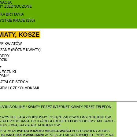
WACJA
NY ZJEDNOCZONE
LKA BRYTANIA
STKIE KRAJE (190)
IATY, KOSZE
ZE KWIATÓW
ZANE (RÓŻNE KWIATY)
BERY
ZIKI
E
NECZNIKI
IPANY
SZTAŁCE SERCA
SIEM I CZEKOLADKAMI
IARNIA ONLINE
*
KWIATY PRZEZ INTERNET
KWIATY PRZEZ TELEFON
 WSZYSTKIE LATA ZDOBYLIŚMY TYSIĄCE ZADOWOLONYCH KLIENTÓW,
IA I UPODOBANIA. DO KAŻDEGO BUKIETU PODCHODZIMY TAK SAMO -
 100%-OWĄ SATYSFAKCJĄ KLIENTÓW!
JEST MOŻLIWE
DO KAŻDEJ MIEJSCOWOŚCI
POD DOWOLNY ADRES
I
BLISKO 1000 KWIACIARNI
W POLSCE I KILKUDZIESIĘCIU TYSIĘCY NA