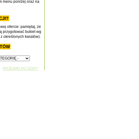
nym menu poniżej oraz na
CJI?
ej ofercie: pamiętaj, że
gą przygotować bukiet wg
, z określonych kwiatów).
ETÓW
PRZEWIŃ DO GÓRY