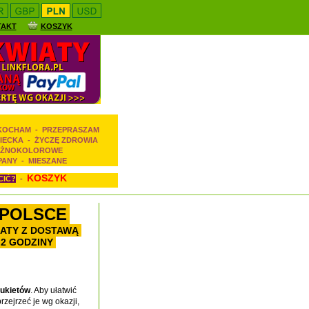
TAKT
KOSZYK
 KOCHAM
-
PRZEPRASZAM
IECKA
-
ŻYCZĘ ZDROWIA
ŻNOKOLOROWE
PANY
-
MIESZANE
KOSZYK
CIĆ?
-
 POLSCE
IATY Z DOSTAWĄ
2 GODZINY
bukietów
. Aby ułatwić
rzejrzeć je wg okazji,