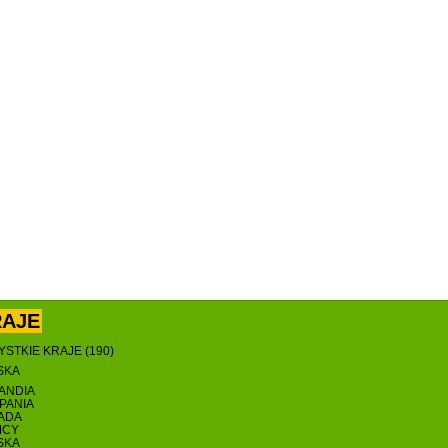
RAJE
STKIE KRAJE (190)
SKA
ANDIA
PANIA
ADA
MCY
SKA