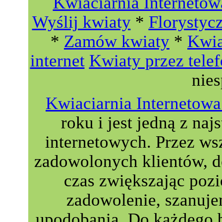
Kwiaciarnia Internetow
Wyślij kwiaty
*
Florystyc
*
Zamów kwiaty
*
Kwia
internet
Kwiaty przez tele
nie
Kwiaciarnia Interneto
roku i jest jedną z naj
internetowych. Przez wsz
zadowolonych klientów, do
czas zwiększając poz
zadowolenie, szanuje
upodobania. Do każdego 