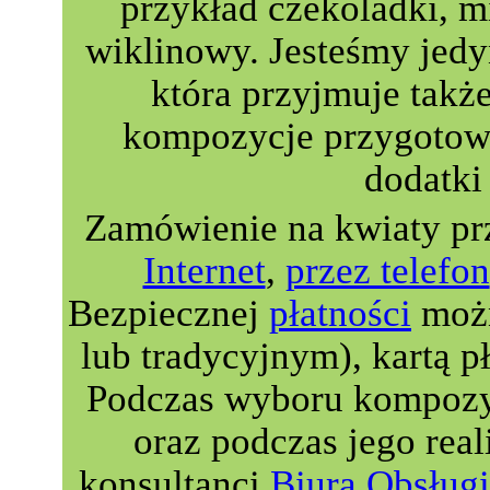
przykład czekoladki, m
wiklinowy. Jesteśmy jedyn
która przyjmuje takż
kompozycje przygotowa
dodatki 
Zamówienie na kwiaty pr
Internet
,
przez telefon
Bezpiecznej
płatności
możn
lub tradycyjnym), kartą p
Podczas wyboru kompozyc
oraz podczas jego real
konsultanci
Biura Obsługi