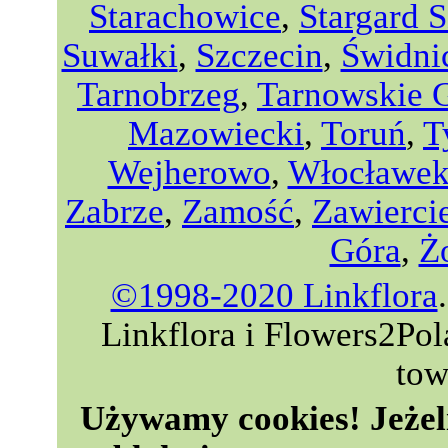
Starachowice
,
Stargard S
Suwałki
,
Szczecin
,
Świdni
Tarnobrzeg
,
Tarnowskie 
Mazowiecki
,
Toruń
,
T
Wejherowo
,
Włocławe
Zabrze
,
Zamość
,
Zawierci
Góra
,
Ż
©1998-2020 Linkflora
Linkflora i Flowers2Po
tow
Używamy cookies! Jeżeli 