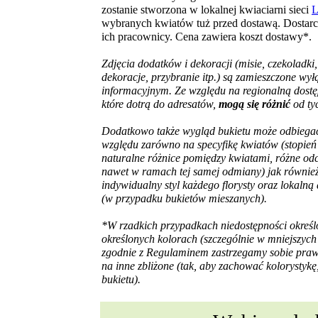
zostanie stworzona w lokalnej kwiaciarni sieci
L
wybranych kwiatów tuż przed dostawą. Dostarczą
ich pracownicy.
Cena zawiera koszt dostawy*
.
Zdjęcia dodatków i dekoracji (misie, czekoladki
dekoracje, przybranie itp.) są zamieszczone wył
informacyjnym. Ze względu na regionalną dostę
które dotrą do adresatów,
mogą się różnić
od tyc
Dodatkowo także wygląd bukietu może odbiegać
względu zarówno na specyfikę kwiatów (stopień 
naturalne różnice pomiędzy kwiatami, różne odc
nawet w ramach tej samej odmiany) jak równie
indywidualny styl każdego florysty oraz lokaln
(w przypadku bukietów mieszanych).
*W rzadkich przypadkach niedostępności okreś
określonych kolorach (szczególnie w mniejszyc
zgodnie z Regulaminem zastrzegamy sobie pra
na inne zbliżone (tak, aby zachować kolorystykę
bukietu).