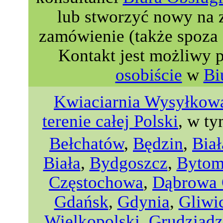
lub stworzyć nowy na 
zamówienie (także spoza 
Kontakt jest możliwy 
osobiście
w
Bi
Kwiaciarnia Wysyłkowa
terenie całej Polski
, w ty
Bełchatów
,
Będzin
,
Biał
Biała
,
Bydgoszcz
,
Byto
Częstochowa
,
Dąbrowa 
Gdańsk
,
Gdynia
,
Gliwi
Wielkopolski
,
Grudziądz