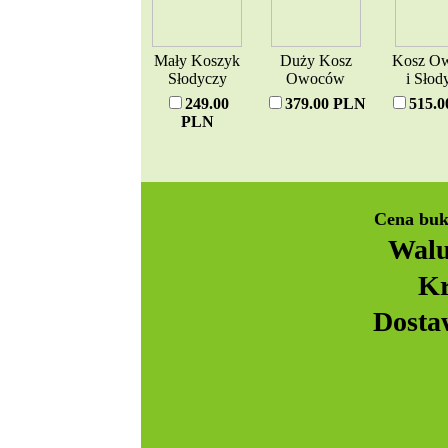
Mały Koszyk
Duży Kosz
Kosz O
Słodyczy
Owoców
i Słod
249.00
379.00 PLN
515.
PLN
Cena buk
Walu
Kr
Dosta