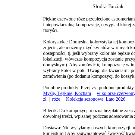
Słodki Buziak
Piękne czerwone róże przeplecione astromeriami
i niepowtarzalną kompozycję, o wygląd której za
floryści.
Kolorystyka
: Domyślna kolorystyka tej kompozyc
zdjęciu, ale możemy użyć kwiatów w innych ko
dostępności, tj. jeśli wybrany kolor nie będzie 
lokalizacji, wówczas kompozycja zostanie prz
domyślnym). Aby zamówić tę kompozycję w in
wybrany kolor w polu 'Uwagi dla kwiaciarni' p
zamówienia (po dodaniu kompozycji do koszyk
Podobne produkty
: Przejrzyj podobne produkty 
Myślę, Tęsknię, Kocham
|
w kolorze czerwon
zł
|
róże
|
Kolekcja sezonowa: Lato 2026
Bilecik
: Do kompozycji można bezpłatnie załą
dowolnej treści
, wpisanej podczas adresowania
Dostawa
: Nie wysyłamy naszych kompozycji p
kurierskimi! Aby zagwarantować
świeżość kwi