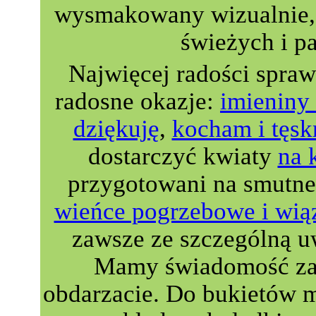
wysmakowany wizualnie, 
świeżych i p
Najwięcej radości spra
radosne okazje:
imieniny 
dziękuję
,
kocham i tęsk
dostarczyć kwiaty
na 
przygotowani na smutne
wieńce pogrzebowe i wią
zawsze ze szczególną u
Mamy świadomość zau
obdarzacie. Do bukietów 