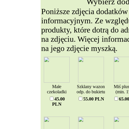
Wybierz dod
Poniższe zdjęcia dodatków
informacyjnym. Ze względu
produkty, które dotrą do a
na zdjęciu. Więcej informa
na jego zdjęcie myszką.
Małe
Szklany wazon
Miś plu
czekoladki
odp. do bukietu
(min. 
45.00
55.00 PLN
65.0
PLN