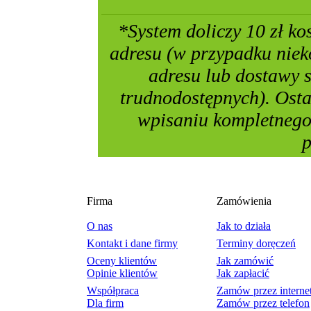
*System doliczy 10 zł ko
adresu (w przypadku nie
adresu lub dostawy 
trudnodostępnych). Osta
wpisaniu kompletnego
p
Firma
Zamówienia
O nas
Jak to działa
Kontakt i dane firmy
Terminy doręczeń
Oceny klientów
Jak zamówić
Opinie klientów
Jak zapłacić
Współpraca
Zamów przez interne
Dla firm
Zamów przez telefon