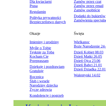
Dla kwiaciarni
Zamów przez czat
Prasa
Zamów przez email
Zamów osobiście
Regulamin
Dodatki do bukietów
Polityka prywatności
Zamówienia specjaln
Bezpieczeństwo danych
Okazje
Święta
Imieniny i urodziny
Wielkanoc
Boże Narodzenie 24-
Myślę o Tobie
Tęsknię za Tobą
Dzień Kobiet 08.03
Kocham Cię
Dzień Matki 26.05
Przepraszam
Dzień Ojca 23.06
Dzień Babci 21.01
Dziękuję i pozdrawiam
Dzień Dziadka 22.01
Gratuluję
Walentynki 14.02
Rocznica
Ślub i wesele
Narodziny dziecka
Życzę zdrowia
Kondolencje i pogrzeb