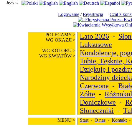
Język:
Logowanie
/
Rejestracja
Czat z kons
POLECAMY >
Lato 2026
-
Słon
WG OKAZJI >
Luksusowe
WG KOLORU >
Kondolencje, pog
WG KWIATÓW >
Tobie, Tęsknię, 
Dziękuję i pozdr
Narodziny dzieck
Czerwone
-
Biał
Żółte
-
Różnoko
Doniczkowe
-
R
Słoneczniki
-
Tu
MENU >
Start
-
O nas
-
Kontakt