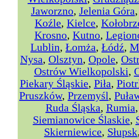
Jaworzno
,
Jelenia Góra
Koźle
,
Kielce
,
Kołobrz
Krosno
,
Kutno
,
Legio
Lublin
,
Łomża
,
Łódź
,
M
Nysa
,
Olsztyn
,
Opole
,
Ost
Ostrów Wielkopolski
,
Piekary Śląskie
,
Piła
,
Piot
Pruszków
,
Przemyśl
,
Puła
Ruda Śląska
,
Rumia
Siemianowice Ślaskie
,
Skierniewice
,
Słupsk